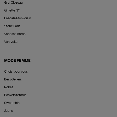
Gigi Clozeau
Ginette NY
Pascale Monvoisin
Stone Paris
Vanessa Baroni
Vanrycke
MODE FEMME
Choisi pour vous
Best-Sellers
Robes
Baskets femme
Sweatshirt
Jeans