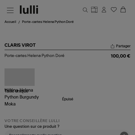
Aller au contenu principal
Accueil
Porte-cartes Helena Python Doré
CLARIS VIROT
Partager
Porte-
Porte-cartes Helena Python Doré
100,00 €
cartes
Helena
Python
Doré
Taille
unique
Épuisé
VOTRE CONSEILLÈRE LULLI
Une question sur ce produit ?