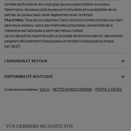
lumière artificielle et les corps gras qui pourraient altérer la couleur.
Néanmoins, les peaux précieuses sont naturelles et susceptibles de se
patiner, la couleur peut varier légèrement avec le temps.
Plus d'infos :
Tous les accessoires Claris Virot sont confectionnés à la main
dans leurs ateliers, selon des méthodes artisanales. L’ensemble de la
métallerie est fabriquée à partir de métaux nobles.
Le cuir de python imprimé subit un procédé de teinture spécial : des artistes
peignent délicatement chaque peau et rendent chaque pièce unique.
(ref-3637)
LIVRAISON ET RETOUR
DISPONIBILITÉ BOUTIQUE
-
-
SACS
PETITE MAROQUINERIE
PORTE-CARTES
Collections similaires :
VOS DERNIERS PRODUITS VUS