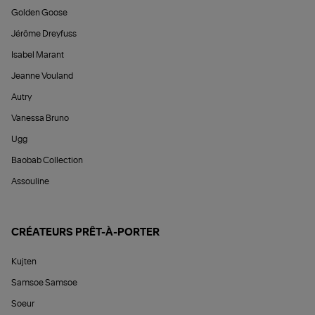
Golden Goose
Jérôme Dreyfuss
Isabel Marant
Jeanne Vouland
Autry
Vanessa Bruno
Ugg
Baobab Collection
Assouline
CRÉATEURS PRÊT-À-PORTER
Kujten
Samsoe Samsoe
Soeur