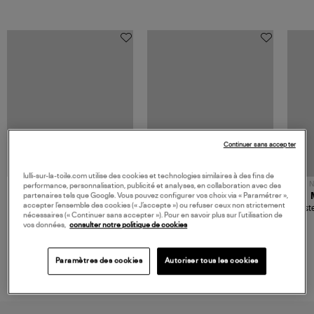
Continuer sans accepter
lulli-sur-la-toile.com utilise des cookies et technologies similaires à des fins de
NOUVELLE COLLECTION
N
performance, personnalisation, publicité et analyses, en collaboration avec des
partenaires tels que Google. Vous pouvez configurer vos choix via « Paramétrer »,
JEROME DREYFUSS
TORAL
accepter l’ensemble des cookies (« J’accepte ») ou refuser ceux non strictement
Sac Bobi S Cuir Lamé
Mocassins Killian Sport
Veste
nécessaires (« Continuer sans accepter »). Pour en savoir plus sur l’utilisation de
Champagne
Mousse
480,00 €
189,00 €
vos données,
consulter notre politique de cookies
Paramètres des cookies
Autoriser tous les cookies