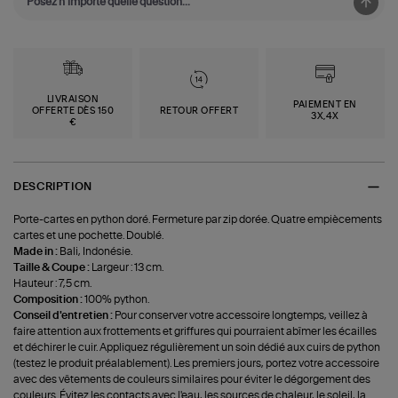
LIVRAISON
PAIEMENT EN
OFFERTE DÈS 150
RETOUR OFFERT
3X,4X
€
DESCRIPTION
Porte-cartes en python doré. Fermeture par zip dorée. Quatre empiècements
cartes et une pochette. Doublé.
Made in :
Bali, Indonésie.
Taille & Coupe :
Largeur : 13 cm.
Hauteur : 7,5 cm.
Composition :
100% python.
Conseil d'entretien :
Pour conserver votre accessoire longtemps, veillez à
faire attention aux frottements et griffures qui pourraient abîmer les écailles
et déchirer le cuir. Appliquez régulièrement un soin dédié aux cuirs de python
(testez le produit préalablement). Les premiers jours, portez votre accessoire
avec des vêtements de couleurs similaires pour éviter le dégorgement des
couleurs. Évitez les contacts avec l'eau, les sources de chaleur, le soleil, la