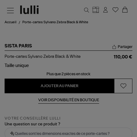
Aller au contenu principal
Accueil
Porte-cartes Sylvano Zebra Black & White
SISTA PARIS
Partager
Porte-
Porte-cartes Sylvano Zebra Black & White
110,00 €
cartes
Sylvano
Taille
unique
Zebra
Plus que 2 pièces en stock
Black
&
White
AJOUTER AU PANIER
VOIR DISPONIBILITÉ EN BOUTIQUE
VOTRE CONSEILLÈRE LULLI
Une question sur ce produit ?
Quelles sont les dimensions exactes de ce porte-cartes ?