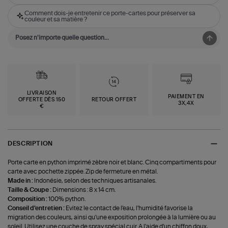
Comment dois-je entretenir ce porte-cartes pour préserver sa
couleur et sa matière ?
LIVRAISON
PAIEMENT EN
OFFERTE DÈS 150
RETOUR OFFERT
3X,4X
€
DESCRIPTION
Porte carte en python imprimé zèbre noir et blanc. Cinq compartiments pour
carte avec pochette zippée. Zip de fermeture en métal.
Made in :
Indonésie, selon des techniques artisanales.
Taille & Coupe :
Dimensions : 8 x 14 cm.
Composition :
100% python.
Conseil d'entretien :
Evitez le contact de l'eau, l'humidité favorise la
migration des couleurs, ainsi qu'une exposition prolongée à la lumière ou au
soleil. Utilisez une couche de spray spécial cuir. A l'aide d'un chiffon doux,