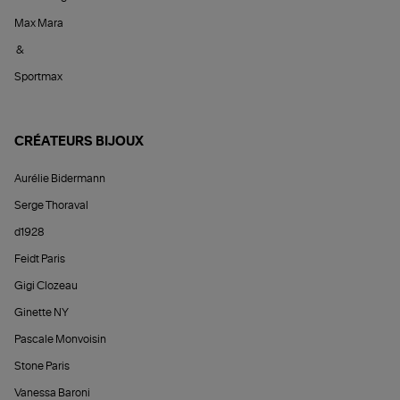
Max Mara
&
Sportmax
CRÉATEURS BIJOUX
Aurélie Bidermann
Serge Thoraval
d1928
Feidt Paris
Gigi Clozeau
Ginette NY
Pascale Monvoisin
Stone Paris
Vanessa Baroni