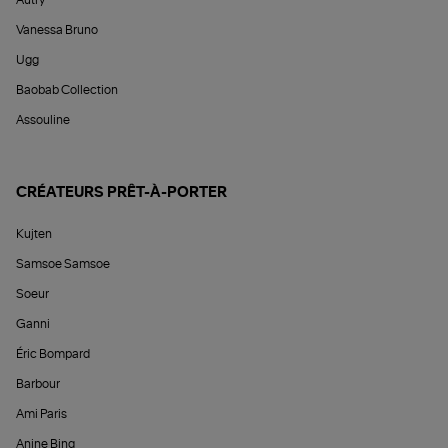
Vanessa Bruno
Ugg
Baobab Collection
Assouline
CRÉATEURS PRÊT-À-PORTER
Kujten
Samsoe Samsoe
Soeur
Ganni
Éric Bompard
Barbour
Ami Paris
Anine Bing