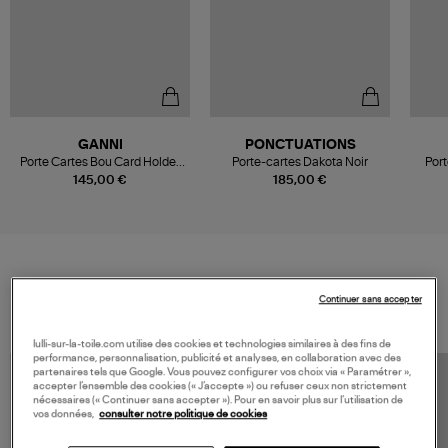
GANNI
PONCTUATIONS
Porte Cartes Bou Card Holder
Porte-cartes Dakota Noir
Port
With Flap Printed Grained
145,00 €
185,00 €
Almond Milk
VOS DERNIERS PRODUITS VUS
Continuer sans accepter
lulli-sur-la-toile.com utilise des cookies et technologies similaires à des fins de
performance, personnalisation, publicité et analyses, en collaboration avec des
partenaires tels que Google. Vous pouvez configurer vos choix via « Paramétrer »,
accepter l’ensemble des cookies (« J’accepte ») ou refuser ceux non strictement
nécessaires (« Continuer sans accepter »). Pour en savoir plus sur l’utilisation de
vos données,
consulter notre politique de cookies