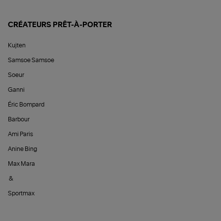
CRÉATEURS PRÊT-À-PORTER
Kujten
Samsoe Samsoe
Soeur
Ganni
Éric Bompard
Barbour
Ami Paris
Anine Bing
Max Mara
&
Sportmax