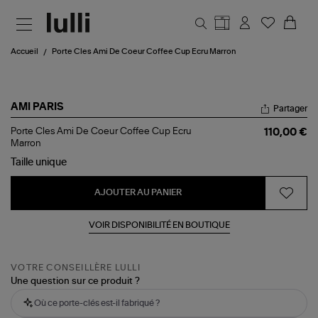
Aller au contenu principal
Accueil
Porte Cles Ami De Coeur Coffee Cup Ecru Marron
AMI PARIS
Partager
Porte
Porte Cles Ami De Coeur Coffee Cup Ecru
110,00 €
Cles
Marron
Ami
Taille
unique
De
Coeur
Coffee
AJOUTER AU PANIER
Cup
Ecru
Marron
VOIR DISPONIBILITÉ EN BOUTIQUE
VOTRE CONSEILLÈRE LULLI
Une question sur ce produit ?
Où ce porte-clés est-il fabriqué ?