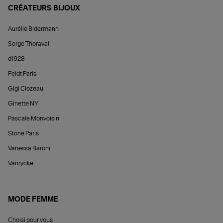
CRÉATEURS BIJOUX
Aurélie Bidermann
Serge Thoraval
d1928
Feidt Paris
Gigi Clozeau
Ginette NY
Pascale Monvoisin
Stone Paris
Vanessa Baroni
Vanrycke
MODE FEMME
Choisi pour vous