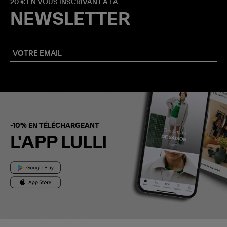
20 € EN VOUS INSCRIVANT À LA
NEWSLETTER
-10% EN TÉLÉCHARGEANT
L'APP LULLI