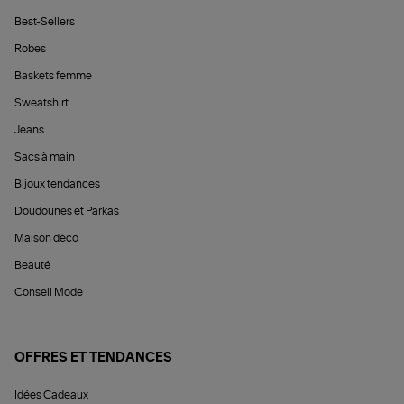
Best-Sellers
Robes
Baskets femme
Sweatshirt
Jeans
Sacs à main
Bijoux tendances
Doudounes et Parkas
Maison déco
Beauté
Conseil Mode
OFFRES ET TENDANCES
Idées Cadeaux