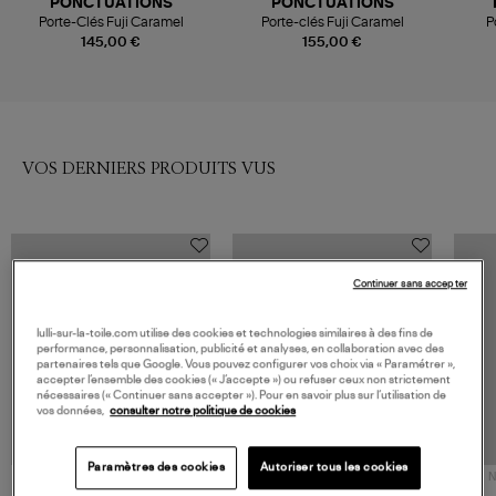
PONCTUATIONS
PONCTUATIONS
Porte-Clés Fuji Caramel
Porte-clés Fuji Caramel
P
145,00 €
155,00 €
VOS DERNIERS PRODUITS VUS
Continuer sans accepter
lulli-sur-la-toile.com utilise des cookies et technologies similaires à des fins de
performance, personnalisation, publicité et analyses, en collaboration avec des
partenaires tels que Google. Vous pouvez configurer vos choix via « Paramétrer »,
accepter l’ensemble des cookies (« J’accepte ») ou refuser ceux non strictement
nécessaires (« Continuer sans accepter »). Pour en savoir plus sur l’utilisation de
vos données,
consulter notre politique de cookies
Paramètres des cookies
Autoriser tous les cookies
NOUVELLE COLLECTION
N