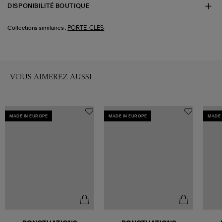
DISPONIBILITÉ BOUTIQUE
PORTE-CLES
Collections similaires :
VOUS AIMEREZ AUSSI
MADE IN EUROPE
MADE IN EUROPE
MADE 