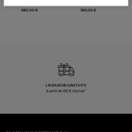
JEROME DREYFUSS
TORAL
Sac Bobi S Cuir Lamé
Mocassins Killian Sport
Champagne
Mousse
480,00 €
189,00 €
LIVRAISON GRATUITE
à partir de 150 € d'achat*