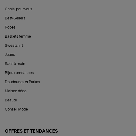
Choisi pour vous
Best-Sellers
Robes
Baskets femme
Sweatshirt
Jeans
Sacs à main
Bijoux tendances
Doudounes et Parkas
Maison déco
Beauté
Conseil Mode
OFFRES ET TENDANCES