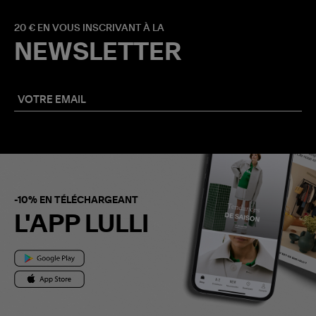
20 € EN VOUS INSCRIVANT À LA
NEWSLETTER
-10% EN TÉLÉCHARGEANT
L'APP LULLI