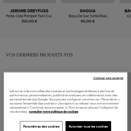
JEROME DREYFUSS
SHOUIA
BA
Porte-Clés Pompon Twin Cuir
Bijou De Sac Turtle Real
Co
Lamé Champagne
Leather Black
Exc
150,00 €
95,00 €
VOS DERNIERS PRODUITS VUS
Continuer sans accepter
lulli-sur-la-toile.com utilise des cookies et technologies similaires à des fins de
performance, personnalisation, publicité et analyses, en collaboration avec des
partenaires tels que Google. Vous pouvez configurer vos choix via « Paramétrer »,
accepter l’ensemble des cookies (« J’accepte ») ou refuser ceux non strictement
nécessaires (« Continuer sans accepter »). Pour en savoir plus sur l’utilisation de
vos données,
consulter notre politique de cookies
Paramètres des cookies
Autoriser tous les cookies