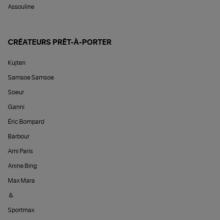
Assouline
CRÉATEURS PRÊT-À-PORTER
Kujten
Samsoe Samsoe
Soeur
Ganni
Éric Bompard
Barbour
Ami Paris
Anine Bing
Max Mara
&
Sportmax