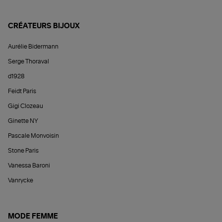
CRÉATEURS BIJOUX
Aurélie Bidermann
Serge Thoraval
d1928
Feidt Paris
Gigi Clozeau
Ginette NY
Pascale Monvoisin
Stone Paris
Vanessa Baroni
Vanrycke
MODE FEMME