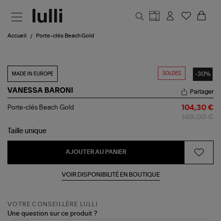
Aller au contenu principal
Accueil
Porte-clés Beach Gold
SOLDES
-30%
MADE IN EUROPE
VANESSA BARONI
Partager
Porte-
Porte-clés Beach Gold
104,30 €
clés
149,00 €
Beach
Gold
Taille
unique
AJOUTER AU PANIER
VOIR DISPONIBILITÉ EN BOUTIQUE
VOTRE CONSEILLÈRE LULLI
Une question sur ce produit ?