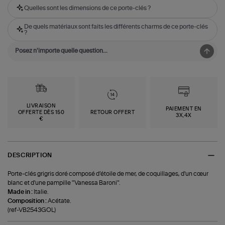
Quelles sont les dimensions de ce porte-clés ?
De quels matériaux sont faits les différents charms de ce porte-clés
?
LIVRAISON
PAIEMENT EN
OFFERTE DÈS 150
RETOUR OFFERT
3X,4X
€
DESCRIPTION
Porte-clés grigris doré composé d’étoile de mer, de coquillages, d'un cœur
blanc et d'une pampille "Vanessa Baroni".
Made in :
Italie.
Composition :
Acétate.
(ref-VB2543GOL)