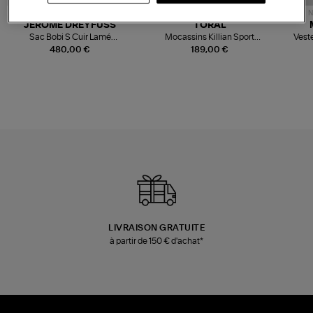
NOUVELLE COLLECTION
N
JEROME DREYFUSS
TORAL
Sac Bobi S Cuir Lamé
Mocassins Killian Sport
Veste
Champagne
Mousse
480,00 €
189,00 €
LIVRAISON GRATUITE
à partir de 150 € d'achat*