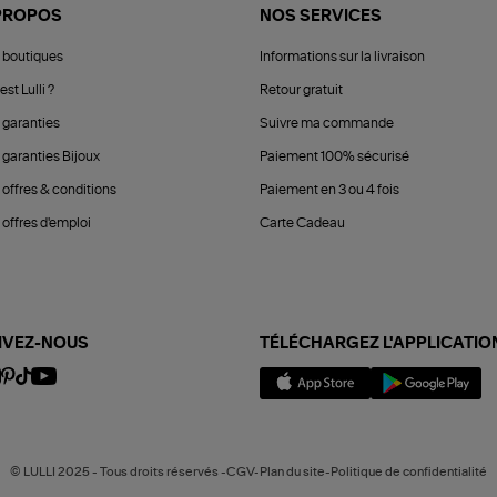
PROPOS
NOS SERVICES
 boutiques
Informations sur la livraison
est Lulli ?
Retour gratuit
 garanties
Suivre ma commande
 garanties Bijoux
Paiement 100% sécurisé
 offres & conditions
Paiement en 3 ou 4 fois
offres d'emploi
Carte Cadeau
IVEZ-NOUS
TÉLÉCHARGEZ L'APPLICATIO
© LULLI 2025 - Tous droits réservés -CGV-Plan du site-Politique de confidentialité