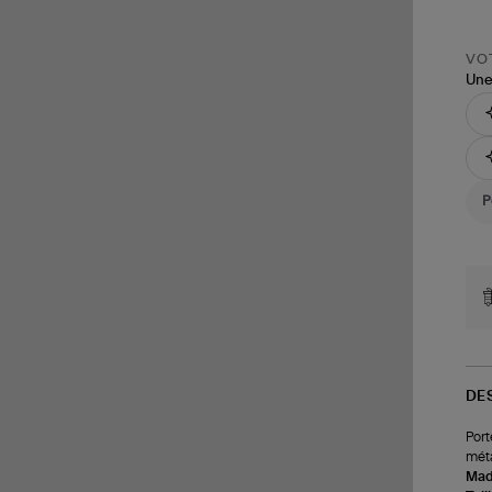
VOT
Une
DE
Port
méta
Made