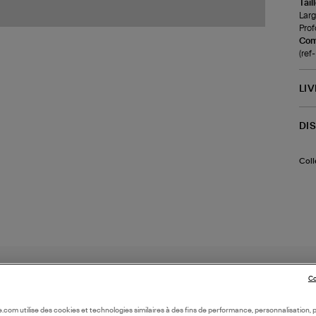
Tail
Larg
Prof
Com
(re
LI
DI
Coll
Co
oile.com utilise des cookies et technologies similaires à des fins de performance, personnalisation, p