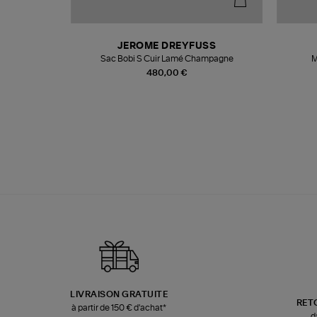
N
JEROME DREYFUSS
te
Sac Bobi S Cuir Lamé Champagne
M
480,00 €
LIVRAISON GRATUITE
RET
à partir de 150 € d'achat*
d