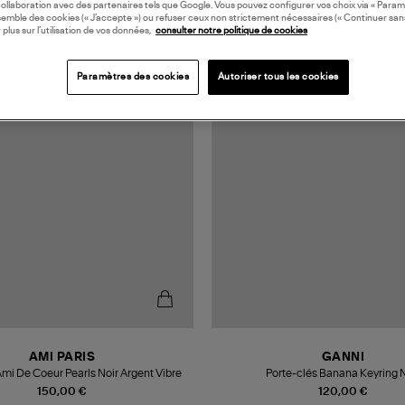
collaboration avec des partenaires tels que Google. Vous pouvez configurer vos choix via « Param
semble des cookies (« J’accepte ») ou refuser ceux non strictement nécessaires (« Continuer san
 plus sur l’utilisation de vos données,
consulter notre politique de cookies
Paramètres des cookies
Autoriser tous les cookies
AMI PARIS
GANNI
Ami De Coeur Pearls Noir Argent Vibre
Porte-clés Banana Keyring N
150,00 €
120,00 €