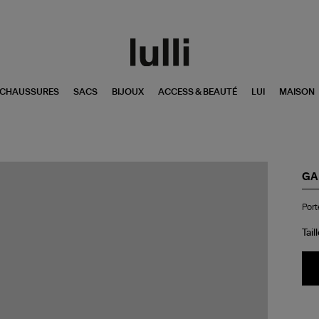
CHAUSSURES
SACS
BIJOUX
ACCESS & BEAUTÉ
LUI
MAISON
GA
Por
Port
clé
Bo
Hea
Tail
Mir
Pri
Bla