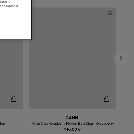
étrer »,
s accepter »).
GANNI
oir
Porte Clés Raspberry Flower Bag Charm Raspberry
140,00 €