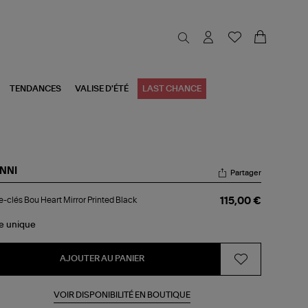
TENDANCES
VALISE D'ÉTÉ
LAST CHANCE
NNI
Partager
te-
e-clés Bou Heart Mirror Printed Black
115,00 €
s
u
rt
le
unique
ror
nted
ck
AJOUTER AU PANIER
VOIR DISPONIBILITÉ EN BOUTIQUE