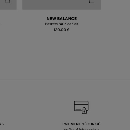
NEW BALANCE
e
Baskets 740 Sea Salt
Veste
120,00 €
3/5
PAIEMENT SÉCURISÉ
en 3 ou 4 fois possible