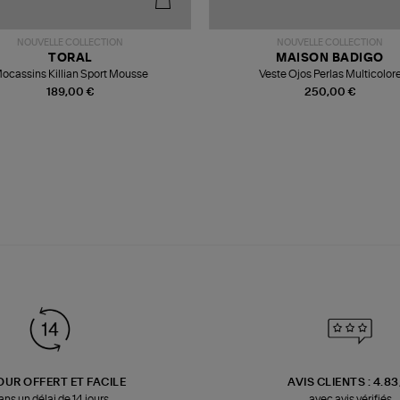
NOUVELLE COLLECTION
NOUVELLE COLLECTION
TORAL
MAISON BADIGO
ocassins Killian Sport Mousse
Veste Ojos Perlas Multicolor
189,00 €
250,00 €
OUR OFFERT ET FACILE
AVIS CLIENTS : 4.8
ans un délai de 14 jours
avec avis vérifiés