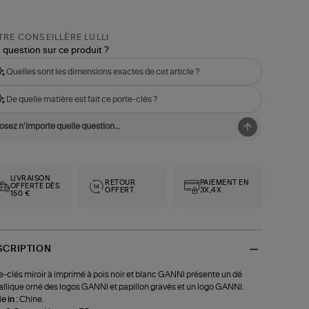
RE CONSEILLÈRE LULLI
 question sur ce produit ?
Quelles sont les dimensions exactes de cet article ?
De quelle matière est fait ce porte-clés ?
LIVRAISON
RETOUR
PAIEMENT EN
OFFERTE DÈS
OFFERT
3X,4X
150 €
SCRIPTION
e-clés miroir à imprimé à pois noir et blanc GANNI présente un dé
llique orné des logos GANNI et papillon gravés et un logo GANNI.
 in :
Chine.