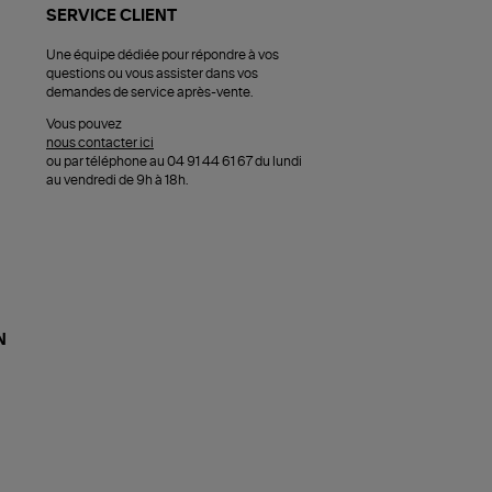
SERVICE CLIENT
Une équipe dédiée pour répondre à vos
questions ou vous assister dans vos
demandes de service après-vente.
Vous pouvez
nous contacter ici
ou par téléphone au 04 91 44 61 67 du lundi
au vendredi de 9h à 18h.
N