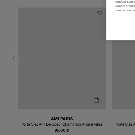
analyses, en 
accepter l’en
Pour en savoir
AMI PARIS
Porte Cles Ami De Coeur Charm Noir Argent Vibre
Porte Cles 
95,00 €