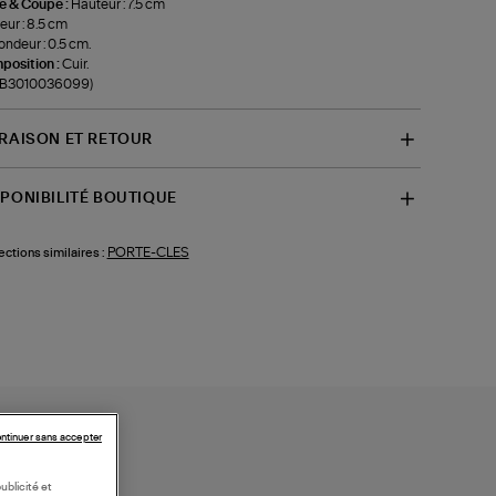
le & Coupe :
Hauteur : 7.5 cm
eur : 8.5 cm
ondeur : 0.5 cm.
position :
Cuir.
f-B3010036099)
VRAISON ET RETOUR
SPONIBILITÉ BOUTIQUE
PORTE-CLES
ections similaires :
ntinuer sans accepter
ublicité et