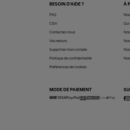
BESOIN D'AIDE ?
À 
FAQ
Nos
CGV
Qui 
Contactez-nous
Nos
Vos retours
Nos
Supprimer mon compte
Nos
Politique de confidentialité
Nos 
Préférences de cookies
MODE DE PAIEMENT
SU