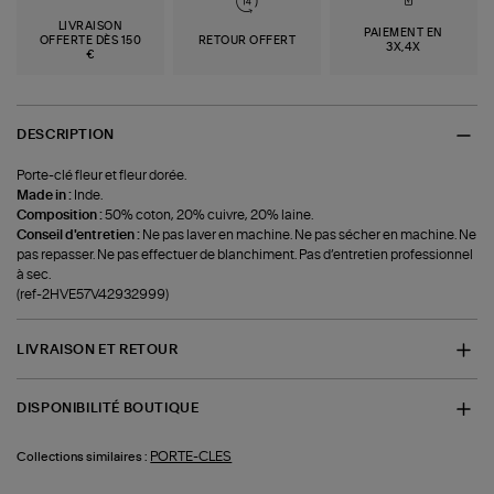
LIVRAISON
PAIEMENT EN
OFFERTE DÈS 150
RETOUR OFFERT
3X,4X
€
DESCRIPTION
Porte-clé fleur et fleur dorée.
Made in :
Inde.
Composition :
50% coton, 20% cuivre, 20% laine.
Conseil d'entretien :
Ne pas laver en machine. Ne pas sécher en machine. Ne
pas repasser. Ne pas effectuer de blanchiment. Pas d’entretien professionnel
à sec.
(ref-2HVE57V42932999)
LIVRAISON ET RETOUR
DISPONIBILITÉ BOUTIQUE
PORTE-CLES
Collections similaires :