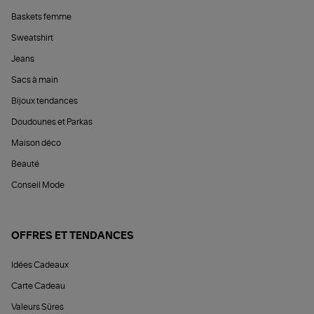
Baskets femme
Sweatshirt
Jeans
Sacs à main
Bijoux tendances
Doudounes et Parkas
Maison déco
Beauté
Conseil Mode
OFFRES ET TENDANCES
Idées Cadeaux
Carte Cadeau
Valeurs Sûres