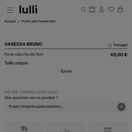
Aller au contenu principal
Accueil
Porte-clés Feuille Noir
VANESSA BRUNO
Partager
Porte-
Porte-clés Feuille Noir
65,00 €
clés
Feuille
Taille
unique
Noir
Épuisé
VOTRE CONSEILLÈRE LULLI
Une question sur ce produit ?