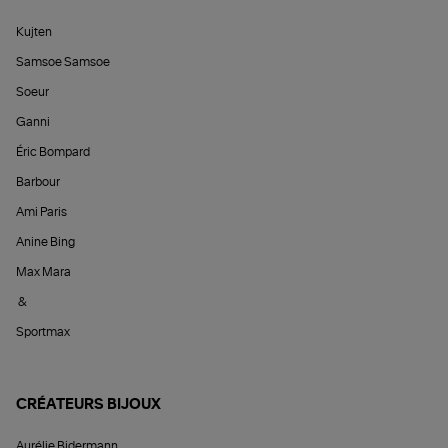
Kujten
Samsoe Samsoe
Soeur
Ganni
Éric Bompard
Barbour
Ami Paris
Anine Bing
Max Mara
&
Sportmax
CRÉATEURS BIJOUX
Aurélie Bidermann