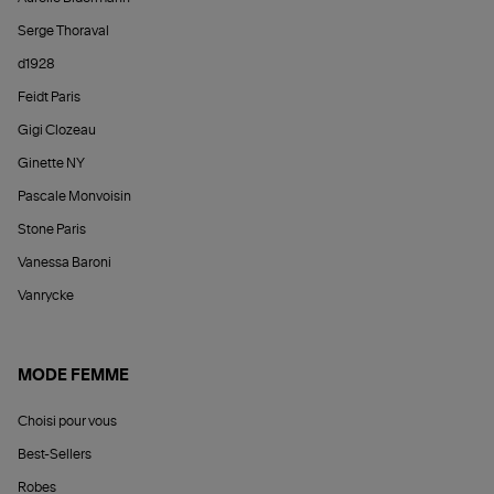
Serge Thoraval
d1928
Feidt Paris
Gigi Clozeau
Ginette NY
Pascale Monvoisin
Stone Paris
Vanessa Baroni
Vanrycke
MODE FEMME
Choisi pour vous
Best-Sellers
Robes