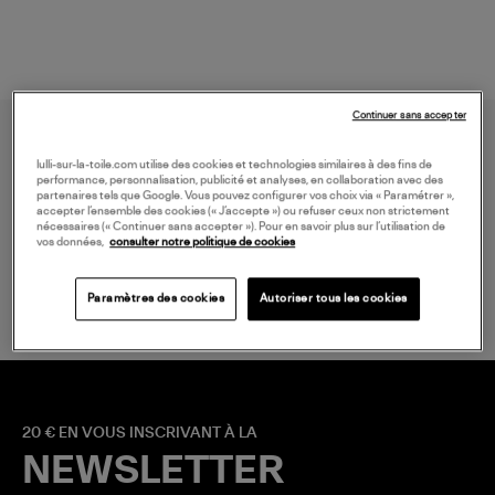
Continuer sans accepter
lulli-sur-la-toile.com utilise des cookies et technologies similaires à des fins de
performance, personnalisation, publicité et analyses, en collaboration avec des
partenaires tels que Google. Vous pouvez configurer vos choix via « Paramétrer »,
accepter l’ensemble des cookies (« J’accepte ») ou refuser ceux non strictement
nécessaires (« Continuer sans accepter »). Pour en savoir plus sur l’utilisation de
vos données,
consulter notre politique de cookies
LIVRAISON GRATUITE
à partir de 150 € d'achat*
Paramètres des cookies
Autoriser tous les cookies
20 € EN VOUS INSCRIVANT À LA
NEWSLETTER