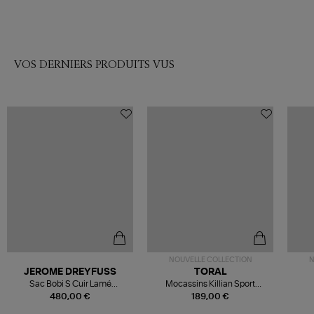
VOS DERNIERS PRODUITS VUS
NOUVELLE COLLECTION
N
JEROME DREYFUSS
TORAL
Sac Bobi S Cuir Lamé
Mocassins Killian Sport
Champagne
Mousse
480,00 €
189,00 €