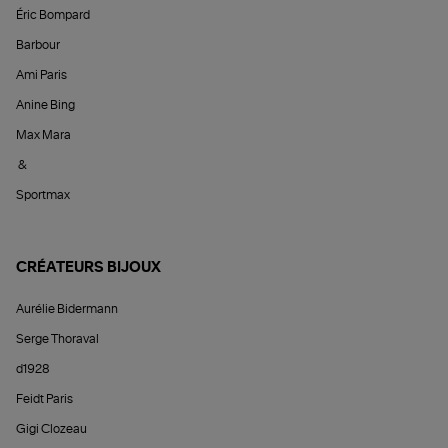
Éric Bompard
Barbour
Ami Paris
Anine Bing
Max Mara
&
Sportmax
CRÉATEURS BIJOUX
Aurélie Bidermann
Serge Thoraval
d1928
Feidt Paris
Gigi Clozeau