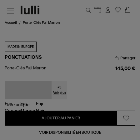
Aller au contenu principal
Accueil
Porte-Clés Fuji Marron
MADE IN EUROPE
PONCTUATIONS
Partager
Porte-
Porte-Clés Fuji Marron
145,00 €
Clés
Fuji
Marron
+
3
Voir plus
Taille
unique
AJOUTER AU PANIER
VOIR DISPONIBILITÉ EN BOUTIQUE