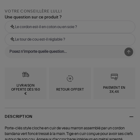
VOTRE CONSEILLÈRE LULLI
Une question sur ce produit ?
Le cordon est-il en coton ou en soie ?
Le tour de cou est-il réglable ?
LIVRAISON
PAIEMENT EN
OFFERTE DÈS 150
RETOUR OFFERT
3X,4X
€
DESCRIPTION
Porte-clés style cloche en cuir de veau marron assemblé par un cordon
bandana vert foncé tressé à la main. Tige en cuir conçue pour avoir ses clefs
autour de son cou. Anneaux d'accrochage intérieurs en métal argenté.