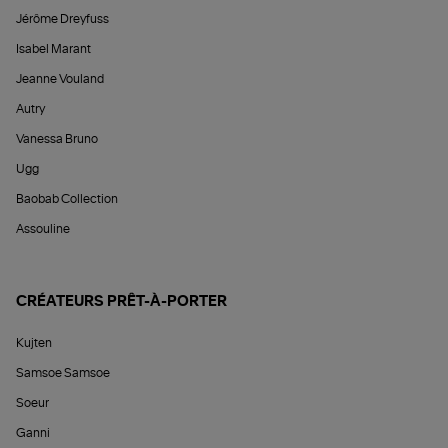
Jérôme Dreyfuss
Isabel Marant
Jeanne Vouland
Autry
Vanessa Bruno
Ugg
Baobab Collection
Assouline
CRÉATEURS PRÊT-À-PORTER
Kujten
Samsoe Samsoe
Soeur
Ganni