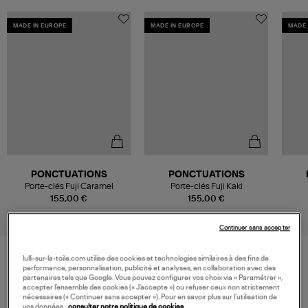
MADE IN EUROPE
MADE IN EUROPE
MADE 
PONCTUATIONS
PONCTUATIONS
Porte-clés Fuji Caramel
Porte-clés Fuji Kaki
155,00 €
155,00 €
Continuer sans accepter
lulli-sur-la-toile.com utilise des cookies et technologies similaires à des fins de
performance, personnalisation, publicité et analyses, en collaboration avec des
VOS DERNIERS PRODUITS VUS
partenaires tels que Google. Vous pouvez configurer vos choix via « Paramétrer »,
accepter l’ensemble des cookies (« J’accepte ») ou refuser ceux non strictement
nécessaires (« Continuer sans accepter »). Pour en savoir plus sur l’utilisation de
vos données,
consulter notre politique de cookies