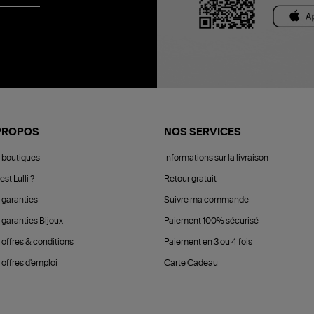
PROPOS
NOS SERVICES
 boutiques
Informations sur la livraison
est Lulli ?
Retour gratuit
 garanties
Suivre ma commande
 garanties Bijoux
Paiement 100% sécurisé
 offres & conditions
Paiement en 3 ou 4 fois
offres d'emploi
Carte Cadeau