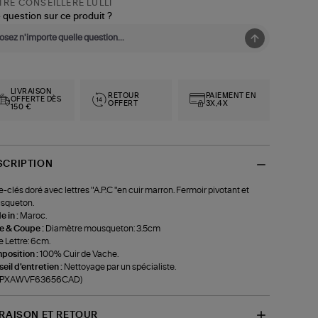
RE CONSEILLÈRE LULLI
 question sur ce produit ?
LIVRAISON
RETOUR
PAIEMENT EN
OFFERTE DÈS
OFFERT
3X,4X
150 €
SCRIPTION
e-clés doré avec lettres "A.P.C "en cuir marron. Fermoir pivotant et
squeton.
 in :
Maroc.
le & Coupe :
Diamètre mousqueton: 3.5cm
le Lettre: 6cm.
position :
100% Cuir de Vache.
eil d'entretien :
Nettoyage par un spécialiste.
f-PXAWVF63656CAD)
VRAISON ET RETOUR