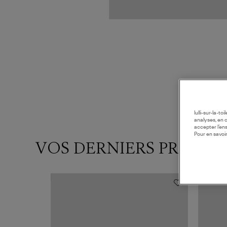
lulli-sur-la-t
analyses, en 
accepter l’en
Pour en savoir
VOS DERNIERS PRODUI