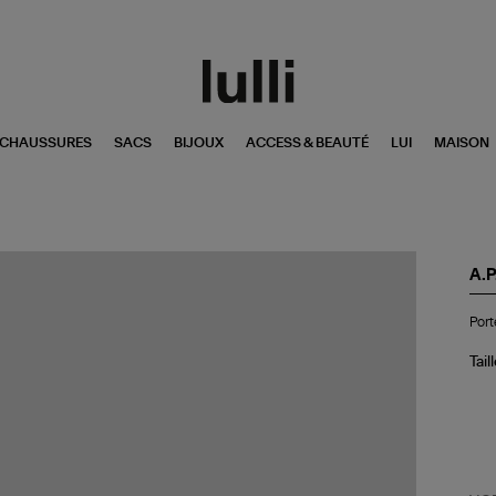
CHAUSSURES
SACS
BIJOUX
ACCESS & BEAUTÉ
LUI
MAISON
A.P
Por
Port
clé
Let
Noi
Tail