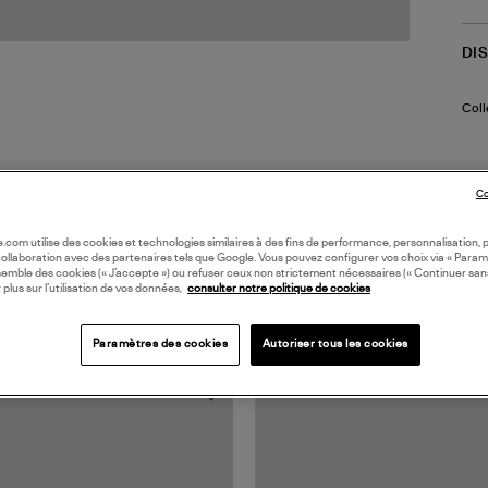
DI
Coll
Co
oile.com utilise des cookies et technologies similaires à des fins de performance, personnalisation, p
collaboration avec des partenaires tels que Google. Vous pouvez configurer vos choix via « Param
semble des cookies (« J’accepte ») ou refuser ceux non strictement nécessaires (« Continuer san
 plus sur l’utilisation de vos données,
consulter notre politique de cookies
TS VUS
Paramètres des cookies
Autoriser tous les cookies