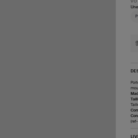
VOT
Une
DE
Port
mou
Made
Tail
Tail
Com
Cons
(re
LI