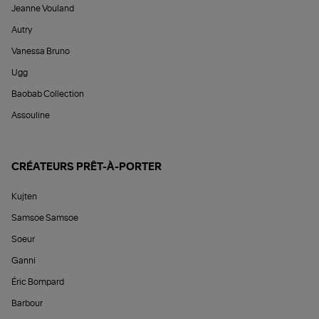
Jeanne Vouland
Autry
Vanessa Bruno
Ugg
Baobab Collection
Assouline
CRÉATEURS PRÊT-À-PORTER
Kujten
Samsoe Samsoe
Soeur
Ganni
Éric Bompard
Barbour