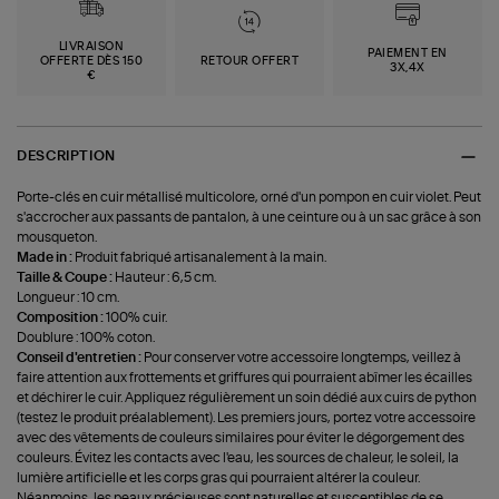
LIVRAISON
PAIEMENT EN
OFFERTE DÈS 150
RETOUR OFFERT
3X,4X
€
DESCRIPTION
Porte-clés en cuir métallisé multicolore, orné d'un pompon en cuir violet. Peut
s'accrocher aux passants de pantalon, à une ceinture ou à un sac grâce à son
mousqueton.
Made in :
Produit fabriqué artisanalement à la main.
Taille & Coupe :
Hauteur : 6,5 cm.
Longueur : 10 cm.
Composition :
100% cuir.
Doublure : 100% coton.
Conseil d'entretien :
Pour conserver votre accessoire longtemps, veillez à
faire attention aux frottements et griffures qui pourraient abîmer les écailles
et déchirer le cuir. Appliquez régulièrement un soin dédié aux cuirs de python
(testez le produit préalablement). Les premiers jours, portez votre accessoire
avec des vêtements de couleurs similaires pour éviter le dégorgement des
couleurs. Évitez les contacts avec l'eau, les sources de chaleur, le soleil, la
lumière artificielle et les corps gras qui pourraient altérer la couleur.
Néanmoins, les peaux précieuses sont naturelles et susceptibles de se