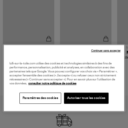
NOUVELLE COLLECTION
N
Continuer sans accepter
JEROME DREYFUSS
TORAL
Sac Bobi S Cuir Lamé
Mocassins Killian Sport
Veste
Champagne
Mousse
480,00 €
189,00 €
lulli-sur-la-toile.com utilise des cookies et technologies similaires à des fins de
performance, personnalisation, publicité et analyses, en collaboration avec des
partenaires tels que Google. Vous pouvez configurer vos choix via « Paramétrer »,
accepter l’ensemble des cookies (« J’accepte ») ou refuser ceux non strictement
nécessaires (« Continuer sans accepter »). Pour en savoir plus sur l’utilisation de
vos données,
consulter notre politique de cookies
Paramètres des cookies
Autoriser tous les cookies