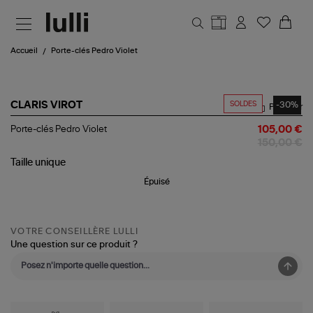
Aller au contenu principal
Accueil
Porte-clés Pedro Violet
SOLDES
-30%
CLARIS VIROT
Partager
Porte-
Porte-clés Pedro Violet
105,00 €
clés
150,00 €
Pedro
Violet
Taille
unique
Épuisé
VOTRE CONSEILLÈRE LULLI
Une question sur ce produit ?