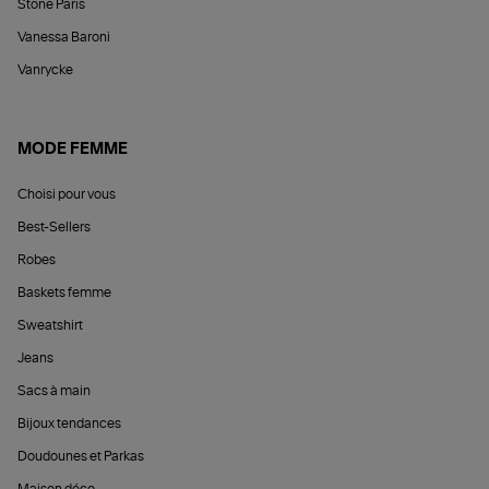
Stone Paris
Vanessa Baroni
Vanrycke
MODE FEMME
Choisi pour vous
Best-Sellers
Robes
Baskets femme
Sweatshirt
Jeans
Sacs à main
Bijoux tendances
Doudounes et Parkas