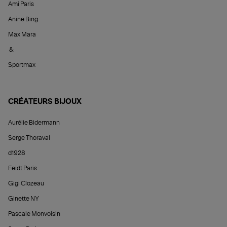
Ami Paris
Anine Bing
Max Mara
&
Sportmax
CRÉATEURS BIJOUX
Aurélie Bidermann
Serge Thoraval
d1928
Feidt Paris
Gigi Clozeau
Ginette NY
Pascale Monvoisin