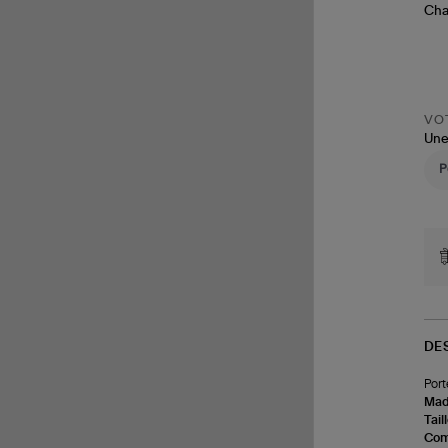
VOT
Une
DE
Port
Made
Tail
Com