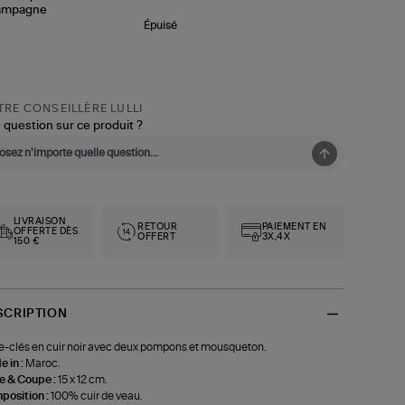
Épuisé
RE CONSEILLÈRE LULLI
 question sur ce produit ?
LIVRAISON
RETOUR
PAIEMENT EN
OFFERTE DÈS
OFFERT
3X,4X
150 €
SCRIPTION
e-clés en cuir noir avec deux pompons et mousqueton.
 in :
Maroc.
le & Coupe :
15 x 12 cm.
position :
100% cuir de veau.