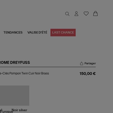
TENDANCES
VALISE D'ÉTÉ
LAST CHANCE
ROME DREYFUSS
Partager
te-
e-Clés Pompon Twin Cuir Noir Brass
150,00 €
s
mpon
in
r
r
ss
le
unique