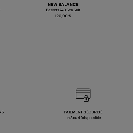
NEW BALANCE
e
Baskets 740 Sea Salt
Veste
120,00 €
3/5
PAIEMENT SÉCURISÉ
en 3 ou 4 fois possible