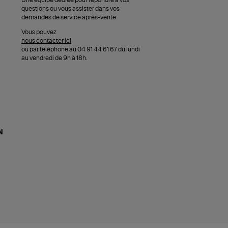
Une équipe dédiée pour répondre à vos
questions ou vous assister dans vos
demandes de service après-vente.
Vous pouvez
nous contacter ici
ou par téléphone au 04 91 44 61 67 du lundi
au vendredi de 9h à 18h.
N