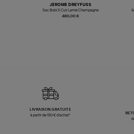
JEROME DREYFUSS
te
Sac Bobi S Cuir Lamé Champagne
M
480,00 €
LIVRAISON GRATUITE
RET
à partir de 150 € d'achat*
d