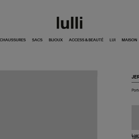
CHAUSSURES
SACS
BIJOUX
ACCESS & BEAUTÉ
LUI
MAISON
JE
Por
Port
Clé
Po
Tw
Cui
Noi
Bra
Tail