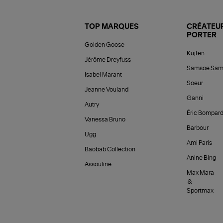
TOP MARQUES
CRÉATEUR
PORTER
Golden Goose
Kujten
Jérôme Dreyfuss
Samsoe Sam
Isabel Marant
Soeur
Jeanne Vouland
Ganni
Autry
Éric Bompar
Vanessa Bruno
Barbour
Ugg
Ami Paris
Baobab Collection
Anine Bing
Assouline
Max Mara
&
Sportmax