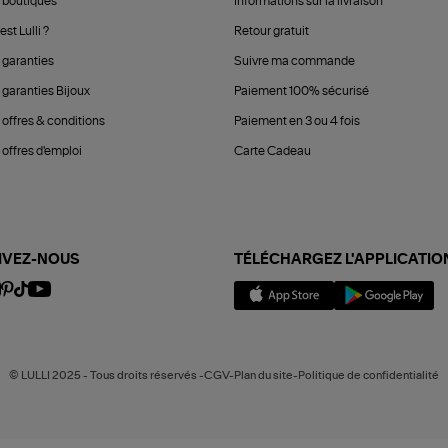
 boutiques
Informations sur la livraison
est Lulli ?
Retour gratuit
 garanties
Suivre ma commande
 garanties Bijoux
Paiement 100% sécurisé
 offres & conditions
Paiement en 3 ou 4 fois
offres d'emploi
Carte Cadeau
IVEZ-NOUS
TÉLÉCHARGEZ L'APPLICATIO
© LULLI 2025 - Tous droits réservés -CGV-Plan du site-Politique de confidentialité