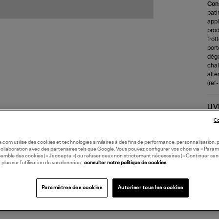
Cons
pati
appl
prod
frot
port
dégo
chale
alté
(re
LI
Co
DI
oile.com utilise des cookies et technologies similaires à des fins de performance, personnalisation, p
collaboration avec des partenaires tels que Google. Vous pouvez configurer vos choix via « Param
semble des cookies (« J’accepte ») ou refuser ceux non strictement nécessaires (« Continuer san
Coll
 plus sur l’utilisation de vos données,
consulter notre politique de cookies
Paramètres des cookies
Autoriser tous les cookies