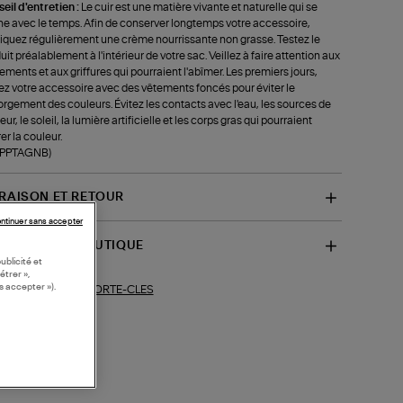
eil d'entretien :
Le cuir est une matière vivante et naturelle qui se
ne avec le temps. Afin de conserver longtemps votre accessoire,
iquez régulièrement une crème nourrissante non grasse. Testez le
uit préalablement à l'intérieur de votre sac. Veillez à faire attention aux
tements et aux griffures qui pourraient l'abîmer. Les premiers jours,
ez votre accessoire avec des vêtements foncés pour éviter le
rgement des couleurs. Évitez les contacts avec l'eau, les sources de
ur, le soleil, la lumière artificielle et les corps gras qui pourraient
rer la couleur.
f-PPTAGNB)
VRAISON ET RETOUR
ntinuer sans accepter
SPONIBILITÉ BOUTIQUE
ublicité et
étrer »,
s accepter »).
PORTE-CLES
ections similaires :