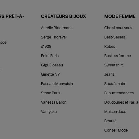
S PRÊT-À-
CRÉATEURS BIJOUX
MODE FEMME
Aurélie Bidermann
Choisi pour vous
Serge Thoraval
Best-Sellers
soe
d1928
Robes
Feidt Paris
Baskets femme
Gigi Clozeau
Sweatshirt
d
Ginette NY
Jeans
Pascale Monvoisin
Sacs à main
Stone Paris
Bijoux tendances
Vanessa Baroni
Doudounes et Parka
Vanrycke
Maison déco
Beauté
Conseil Mode