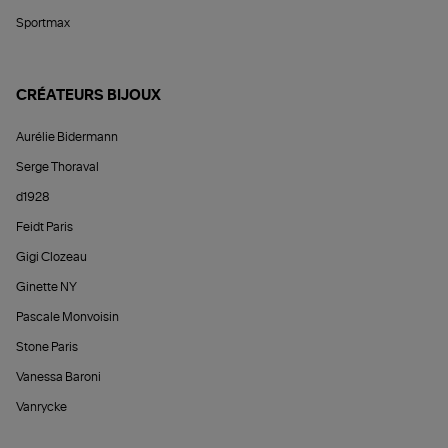
Sportmax
CRÉATEURS BIJOUX
Aurélie Bidermann
Serge Thoraval
d1928
Feidt Paris
Gigi Clozeau
Ginette NY
Pascale Monvoisin
Stone Paris
Vanessa Baroni
Vanrycke