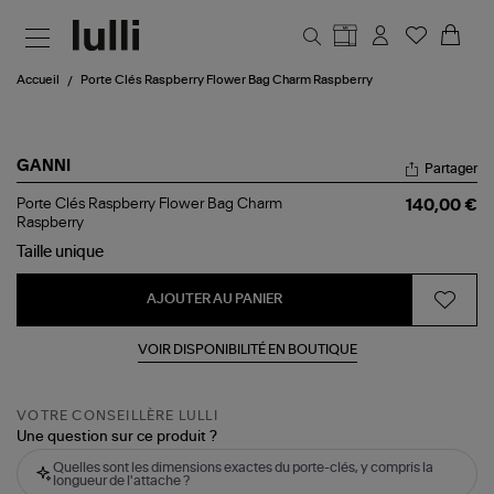
Aller au contenu principal
Accueil
Porte Clés Raspberry Flower Bag Charm Raspberry
GANNI
Partager
Porte
Porte Clés Raspberry Flower Bag Charm
140,00 €
Clés
Raspberry
Raspberry
Taille
unique
Flower
Bag
Charm
AJOUTER AU PANIER
Raspberry
VOIR DISPONIBILITÉ EN BOUTIQUE
VOTRE CONSEILLÈRE LULLI
Une question sur ce produit ?
Quelles sont les dimensions exactes du porte-clés, y compris la
longueur de l'attache ?