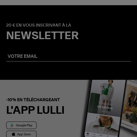
20 € EN VOUS INSCRIVANT À LA
NEWSLETTER
-10% EN TÉLÉCHARGEANT
L'APP LULLI