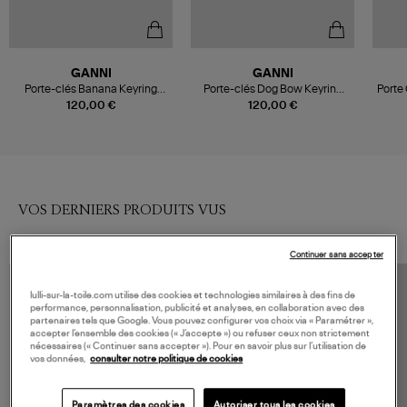
GANNI
GANNI
Porte-clés Banana Keyring
Porte-clés Dog Bow Keyring
Porte
Noir
Noir
120,00 €
120,00 €
VOS DERNIERS PRODUITS VUS
Continuer sans accepter
lulli-sur-la-toile.com utilise des cookies et technologies similaires à des fins de
performance, personnalisation, publicité et analyses, en collaboration avec des
partenaires tels que Google. Vous pouvez configurer vos choix via « Paramétrer »,
accepter l’ensemble des cookies (« J’accepte ») ou refuser ceux non strictement
nécessaires (« Continuer sans accepter »). Pour en savoir plus sur l’utilisation de
vos données,
consulter notre politique de cookies
Paramètres des cookies
Autoriser tous les cookies