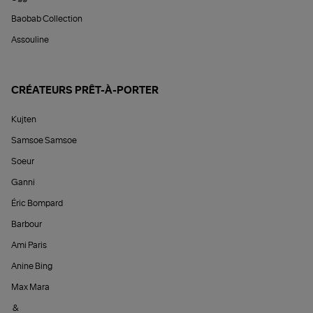
Baobab Collection
Assouline
CRÉATEURS PRÊT-À-PORTER
Kujten
Samsoe Samsoe
Soeur
Ganni
Éric Bompard
Barbour
Ami Paris
Anine Bing
Max Mara
&