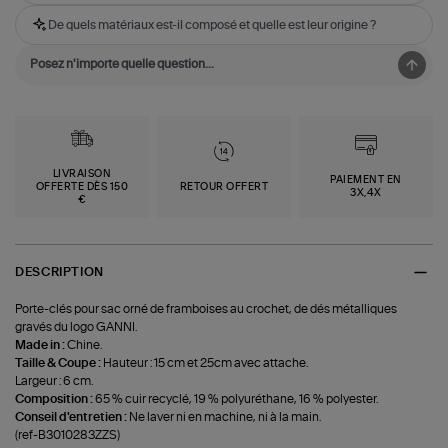
De quels matériaux est-il composé et quelle est leur origine ?
LIVRAISON
PAIEMENT EN
OFFERTE DÈS 150
RETOUR OFFERT
3X,4X
€
DESCRIPTION
Porte-clés pour sac orné de framboises au crochet, de dés métalliques
gravés du logo GANNI.
Made in :
Chine.
Taille & Coupe :
Hauteur : 15 cm et 25cm avec attache.
Largeur : 6 cm.
Composition :
65 % cuir recyclé, 19 % polyuréthane, 16 % polyester.
Conseil d'entretien :
Ne laver ni en machine, ni à la main.
(ref-B3010283ZZS)