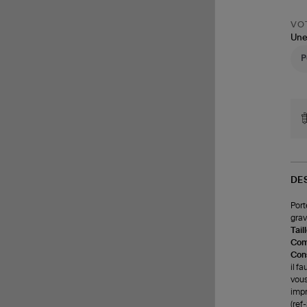
VOT
Une
DE
Port
grav
Tail
Com
Cons
il f
vous
impr
(re