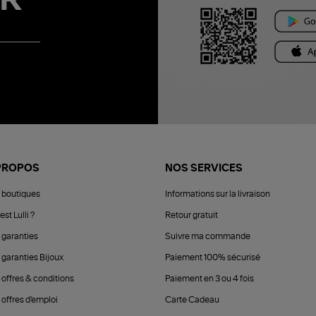
R
PROPOS
NOS SERVICES
 boutiques
Informations sur la livraison
est Lulli ?
Retour gratuit
 garanties
Suivre ma commande
 garanties Bijoux
Paiement 100% sécurisé
 offres & conditions
Paiement en 3 ou 4 fois
offres d'emploi
Carte Cadeau