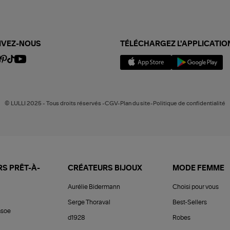
IVEZ-NOUS
TÉLÉCHARGEZ L'APPLICATIO
© LULLI 2025 - Tous droits réservés -CGV-Plan du site-Politique de confidentialité
S PRÊT-À-
CRÉATEURS BIJOUX
MODE FEMME
Aurélie Bidermann
Choisi pour vous
Serge Thoraval
Best-Sellers
soe
d1928
Robes