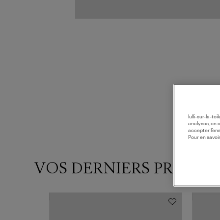
lulli-sur-la-t
analyses, en 
accepter l’en
Pour en savoir
VOS DERNIERS PRODUI