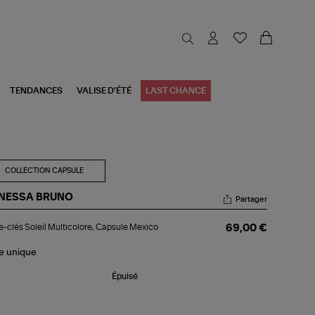
TENDANCES
VALISE D'ÉTÉ
LAST CHANCE
COLLECTION CAPSULE
NESSA BRUNO
Partager
te-
e-clés Soleil Multicolore, Capsule Mexico
69,00 €
s
eil
ticolore,
le
unique
psule
xico
Épuisé