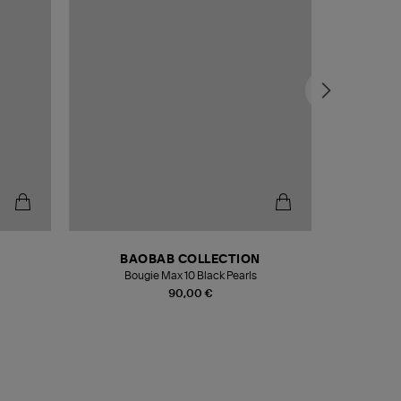
BAOBAB COLLECTION
Bougie Max 10 Black Pearls
Paréo Fou
90,00 €