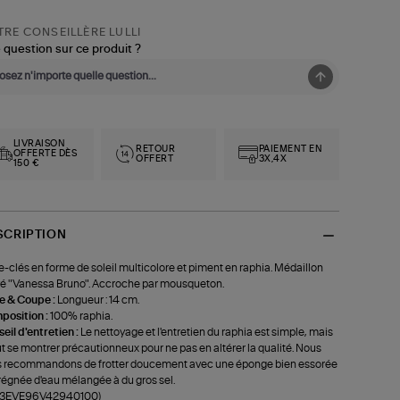
RE CONSEILLÈRE LULLI
 question sur ce produit ?
LIVRAISON
RETOUR
PAIEMENT EN
OFFERTE DÈS
OFFERT
3X,4X
150 €
SCRIPTION
e-clés en forme de soleil multicolore et piment en raphia. Médaillon
é "Vanessa Bruno". Accroche par mousqueton.
le & Coupe :
Longueur : 14 cm.
position :
100% raphia.
eil d'entretien :
Le nettoyage et l'entretien du raphia est simple, mais
aut se montrer précautionneux pour ne pas en altérer la qualité. Nous
 recommandons de frotter doucement avec une éponge bien essorée
égnée d'eau mélangée à du gros sel.
f-3EVE96V42940100)