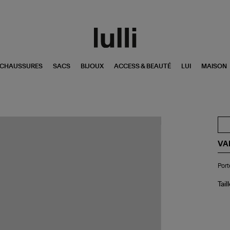
CHAUSSURES
SACS
BIJOUX
ACCESS & BEAUTÉ
LUI
MAISON
VA
Por
Port
clé
Sol
Mul
Tail
Ca
Me