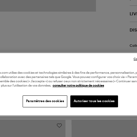
LI
DI
Coll
Co
oile.com utilise des cookies et technologies similaires à des fins de performance, personnalisation, p
collaboration avec des partenaires tels que Google. Vous pouvez configurer vos choix via « Param
semble des cookies (« J’accepte ») ou refuser ceux non strictement nécessaires (« Continuer san
 plus sur l’utilisation de vos données,
consulter notre politique de cookies
TS VUS
Paramètres des cookies
Autoriser tous les cookies