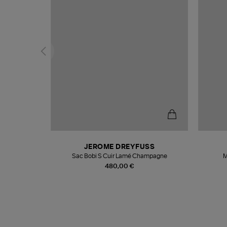
T
JEROME DREYFUSS
k
Sac Bobi S Cuir Lamé Champagne
M
480,00 €