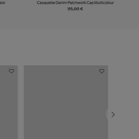
oir
Casquette Denim Patchwork Cap Multicolour
Port
115,00 €