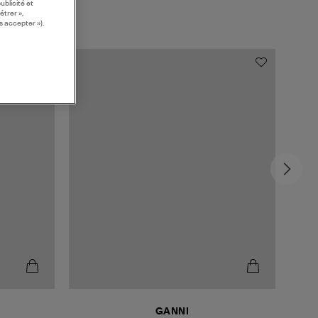
ublicité et
étrer »,
s accepter »).
GANNI