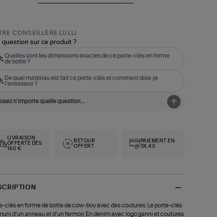
RE CONSEILLÈRE LULLI
 question sur ce produit ?
Quelles sont les dimensions exactes de ce porte-clés en forme
de botte ?
De quel matériau est fait ce porte-clés et comment dois-je
l'entretenir ?
LIVRAISON
RETOUR
PAIEMENT EN
OFFERTE DÈS
OFFERT
3X,4X
150 €
SCRIPTION
e-clés en forme de botte de cow-boy avec des coutures. Le porte-clés
muni d’un anneau et d’un fermoir. En denim avec logo ganni et coutures