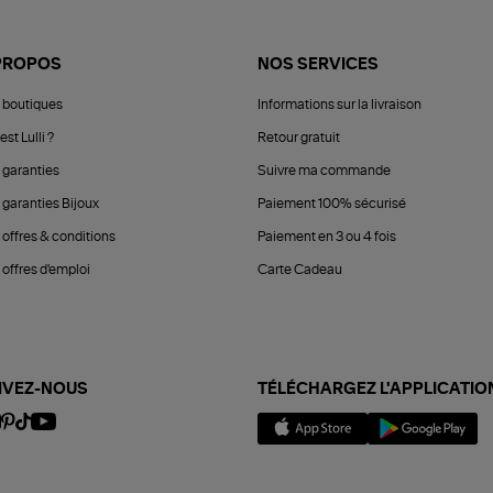
PROPOS
NOS SERVICES
 boutiques
Informations sur la livraison
est Lulli ?
Retour gratuit
 garanties
Suivre ma commande
 garanties Bijoux
Paiement 100% sécurisé
 offres & conditions
Paiement en 3 ou 4 fois
offres d'emploi
Carte Cadeau
IVEZ-NOUS
TÉLÉCHARGEZ L'APPLICATIO