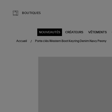
Aller au contenu principal
BOUTIQUES
NOUVEAUTÉS
CRÉATEURS
VÊTEMENTS
Accueil
Porte clés Western Boot Keyring Denim Navy Peony