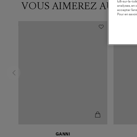
VOUS AIMEREZ AUSSI
lulli-sur-la-t
analyses, en 
accepter l’en
Pour en savoir
GANNI