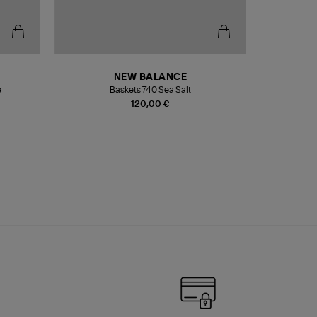
NEW BALANCE
e
Baskets 740 Sea Salt
Veste
120,00 €