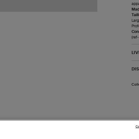
appa
Made
Tail
Larg
Prof
Cons
(re
LI
DI
Coll
Co