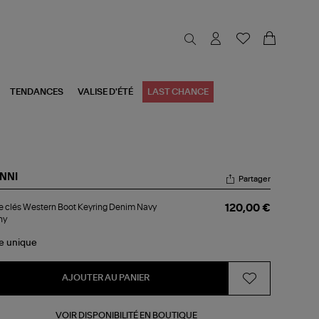
TENDANCES
VALISE D'ÉTÉ
LAST CHANCE
NNI
Partager
te
e clés Western Boot Keyring Denim Navy
120,00 €
s
ny
stern
ot
le
unique
ring
nim
vy
ony
AJOUTER AU PANIER
VOIR DISPONIBILITÉ EN BOUTIQUE