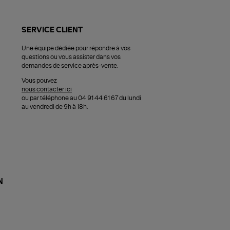
SERVICE CLIENT
Une équipe dédiée pour répondre à vos
questions ou vous assister dans vos
demandes de service après-vente.
Vous pouvez
nous contacter ici
ou par téléphone au 04 91 44 61 67 du lundi
au vendredi de 9h à 18h.
N