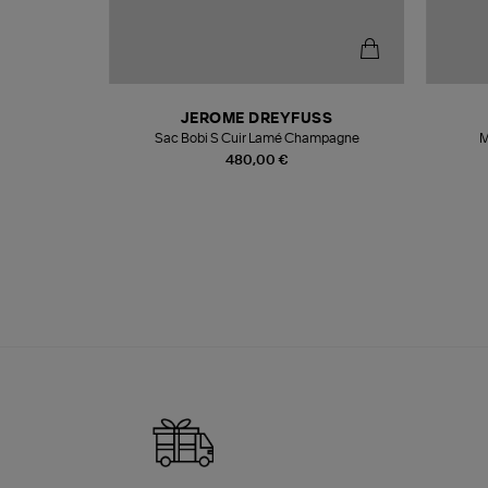
N
JEROME DREYFUSS
te
Sac Bobi S Cuir Lamé Champagne
M
480,00 €