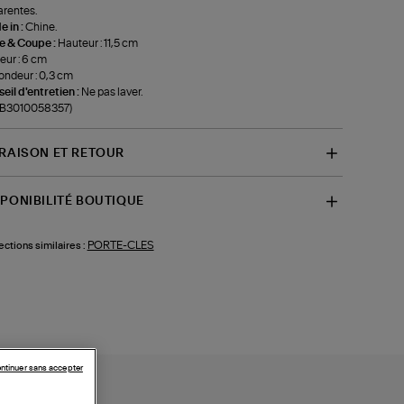
rentes.
 in :
Chine.
le & Coupe :
Hauteur : 11,5 cm
eur : 6 cm
ondeur : 0,3 cm
eil d'entretien :
Ne pas laver.
f-B3010058357)
VRAISON ET RETOUR
SPONIBILITÉ BOUTIQUE
PORTE-CLES
ections similaires :
ntinuer sans accepter