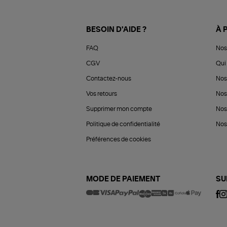
BESOIN D'AIDE ?
À 
FAQ
Nos
CGV
Qui 
Contactez-nous
Nos
Vos retours
Nos
Supprimer mon compte
Nos
Politique de confidentialité
Nos 
Préférences de cookies
MODE DE PAIEMENT
SU