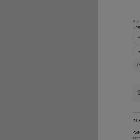
VOT
Une
DE
Port
est 