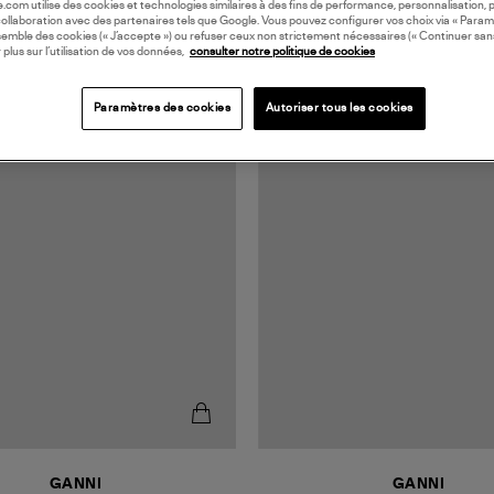
oile.com utilise des cookies et technologies similaires à des fins de performance, personnalisation, p
collaboration avec des partenaires tels que Google. Vous pouvez configurer vos choix via « Param
semble des cookies (« J’accepte ») ou refuser ceux non strictement nécessaires (« Continuer san
 plus sur l’utilisation de vos données,
consulter notre politique de cookies
Paramètres des cookies
Autoriser tous les cookies
GANNI
GANNI