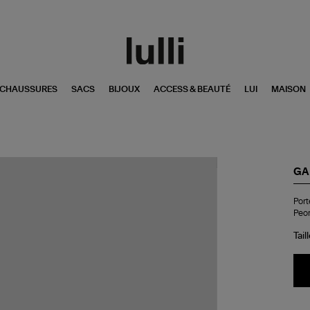
CHAUSSURES
SACS
BIJOUX
ACCESS & BEAUTÉ
LUI
MAISON
GA
Por
Port
clé
Peo
We
Bo
Tail
Key
De
Na
Pe