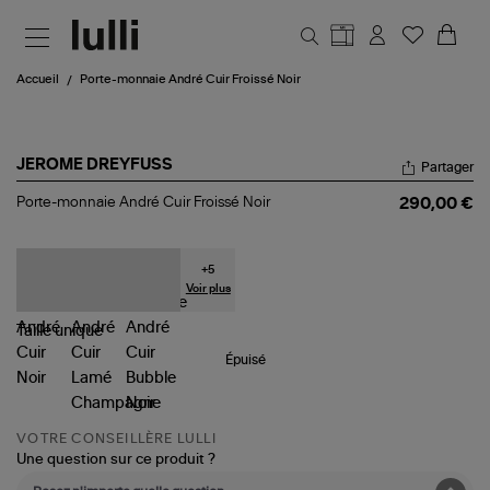
Aller au contenu principal
Accueil
Porte-monnaie André Cuir Froissé Noir
JEROME DREYFUSS
Partager
Porte-
Porte-monnaie André Cuir Froissé Noir
290,00 €
monnaie
André
Cuir
Froissé
+
5
Noir
Voir plus
Taille
unique
Épuisé
VOTRE CONSEILLÈRE LULLI
Une question sur ce produit ?