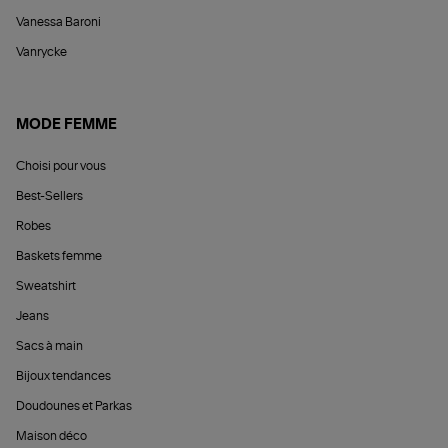
Vanessa Baroni
Vanrycke
MODE FEMME
Choisi pour vous
Best-Sellers
Robes
Baskets femme
Sweatshirt
Jeans
Sacs à main
Bijoux tendances
Doudounes et Parkas
Maison déco