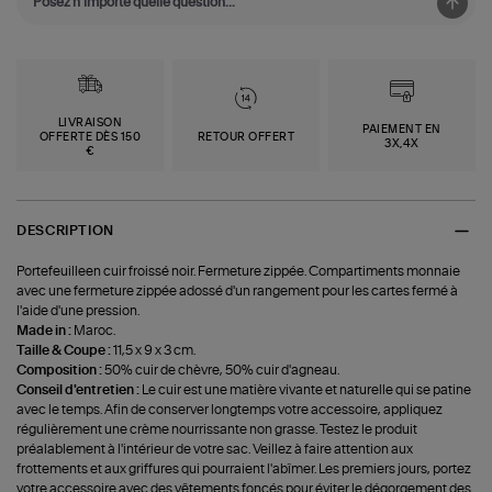
LIVRAISON
PAIEMENT EN
OFFERTE DÈS 150
RETOUR OFFERT
3X,4X
€
DESCRIPTION
Portefeuilleen cuir froissé noir. Fermeture zippée. Compartiments monnaie
avec une fermeture zippée adossé d'un rangement pour les cartes fermé à
l'aide d'une pression.
Made in :
Maroc.
Taille & Coupe :
11,5 x 9 x 3 cm.
Composition :
50% cuir de chèvre, 50% cuir d'agneau.
Conseil d'entretien :
Le cuir est une matière vivante et naturelle qui se patine
avec le temps. Afin de conserver longtemps votre accessoire, appliquez
régulièrement une crème nourrissante non grasse. Testez le produit
préalablement à l'intérieur de votre sac. Veillez à faire attention aux
frottements et aux griffures qui pourraient l'abîmer. Les premiers jours, portez
votre accessoire avec des vêtements foncés pour éviter le dégorgement des