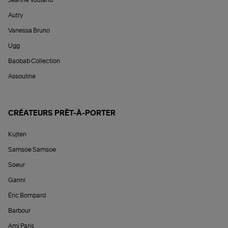
Jeanne Vouland
Autry
Vanessa Bruno
Ugg
Baobab Collection
Assouline
CRÉATEURS PRÊT-À-PORTER
Kujten
Samsoe Samsoe
Soeur
Ganni
Éric Bompard
Barbour
Ami Paris