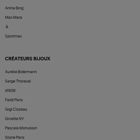
Anine Bing
Max Mara
&
Sportmax
CRÉATEURS BIJOUX
Aurélie Bidermann
Serge Thoraval
d1928
Feidt Paris
Gigi Clozeau
Ginette NY
Pascale Monvoisin
Stone Paris