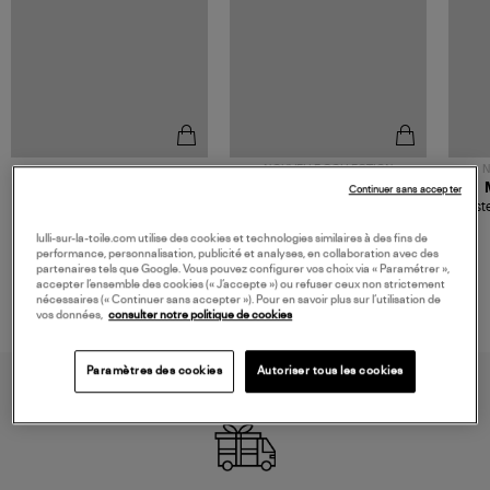
NOUVELLE COLLECTION
N
JEROME DREYFUSS
TORAL
Continuer sans accepter
Sac Bobi S Cuir Lamé
Mocassins Killian Sport
Veste
Champagne
Mousse
480,00 €
189,00 €
lulli-sur-la-toile.com utilise des cookies et technologies similaires à des fins de
performance, personnalisation, publicité et analyses, en collaboration avec des
partenaires tels que Google. Vous pouvez configurer vos choix via « Paramétrer »,
accepter l’ensemble des cookies (« J’accepte ») ou refuser ceux non strictement
nécessaires (« Continuer sans accepter »). Pour en savoir plus sur l’utilisation de
vos données,
consulter notre politique de cookies
Paramètres des cookies
Autoriser tous les cookies