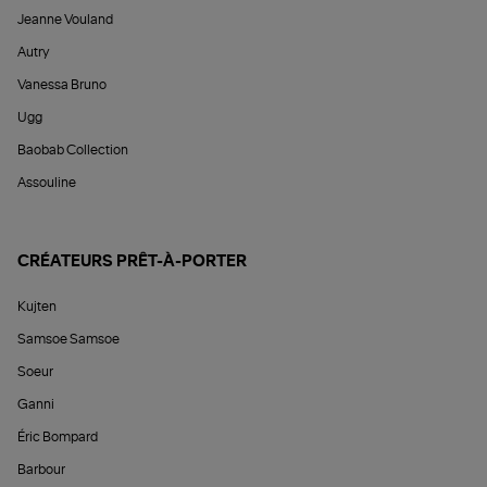
Jeanne Vouland
Autry
Vanessa Bruno
Ugg
Baobab Collection
Assouline
CRÉATEURS PRÊT-À-PORTER
Kujten
Samsoe Samsoe
Soeur
Ganni
Éric Bompard
Barbour