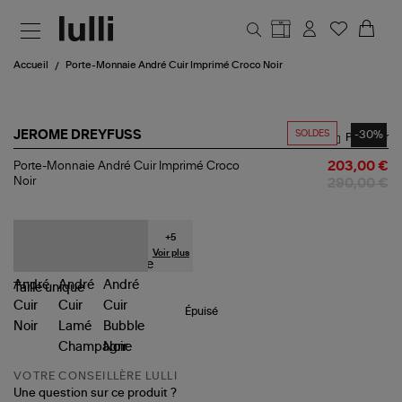
Aller au contenu principal
Accueil
Porte-Monnaie André Cuir Imprimé Croco Noir
SOLDES
-30%
JEROME DREYFUSS
Partager
Porte-
Porte-Monnaie André Cuir Imprimé Croco
203,00 €
Monnaie
Noir
290,00 €
André
Cuir
Imprimé
Croco
+
5
Noir
Voir plus
Taille
unique
Épuisé
VOTRE CONSEILLÈRE LULLI
Une question sur ce produit ?