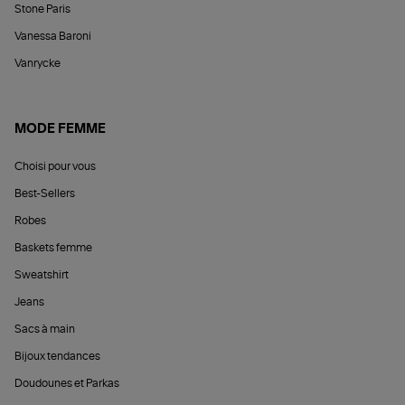
Stone Paris
Vanessa Baroni
Vanrycke
MODE FEMME
Choisi pour vous
Best-Sellers
Robes
Baskets femme
Sweatshirt
Jeans
Sacs à main
Bijoux tendances
Doudounes et Parkas