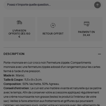
LIVRAISON
PAIEMENT EN
OFFERTE DÈS 150
RETOUR OFFERT
3X,4X
€
DESCRIPTION
Porte-monnaie en cuir croco noir. Fermeture zippée. Compartiments
monnaie avec une fermeture zippée adossé d'un rangement pour les cartes
fermé à l'aide d'une pression.
Made in :
Maroc.
Taille & Coupe :
11,5 x 9 x 3 cm.
Composition :
50% Vachette, 50% Agneau.
Conseil d'entretien :
Le cuir est une matière vivante et naturelle qui se patine
avec le temps. Afin de conserver votre accessoire appliquez régulièrement
une crème nourrissante non grasse (testez le produit à l'intérieur de votre
sac). Veillez à faire attention aux frottements et griffures qui pourraient
l’abîmer. Les premiers jours, portez votre accessoire avec des vêtements de