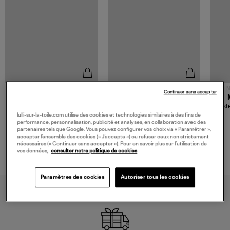
NOUVELLE COLLECTION
N
Continuer sans accepter
JEROME DREYFUSS
TORAL
Sac Bobi S Cuir Lamé
Mocassins Killian Sport
Veste
Champagne
Mousse
lulli-sur-la-toile.com utilise des cookies et technologies similaires à des fins de
480,00 €
189,00 €
performance, personnalisation, publicité et analyses, en collaboration avec des
partenaires tels que Google. Vous pouvez configurer vos choix via « Paramétrer »,
accepter l’ensemble des cookies (« J’accepte ») ou refuser ceux non strictement
nécessaires (« Continuer sans accepter »). Pour en savoir plus sur l’utilisation de
vos données,
consulter notre politique de cookies
Paramètres des cookies
Autoriser tous les cookies