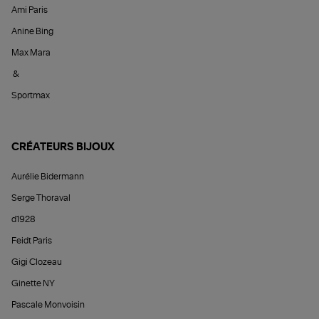
Ami Paris
Anine Bing
Max Mara
&
Sportmax
CRÉATEURS BIJOUX
Aurélie Bidermann
Serge Thoraval
d1928
Feidt Paris
Gigi Clozeau
Ginette NY
Pascale Monvoisin