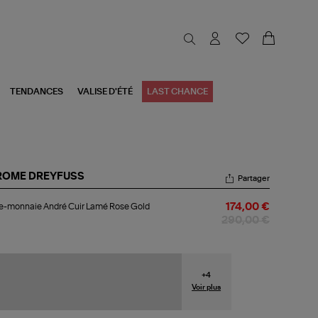
TENDANCES
VALISE D'ÉTÉ
LAST CHANCE
ROME DREYFUSS
Partager
te-
e-monnaie André Cuir Lamé Rose Gold
174,00 €
nnaie
dré
290,00 €
r
mé
se
ld
+
4
Voir plus