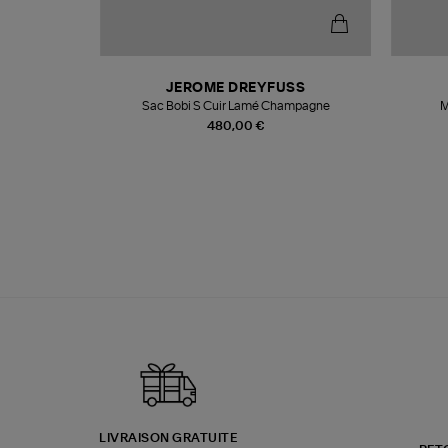
N
JEROME DREYFUSS
te
Sac Bobi S Cuir Lamé Champagne
M
480,00 €
LIVRAISON GRATUITE