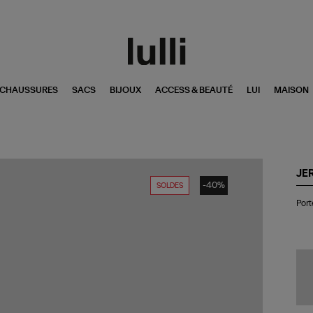
CHAUSSURES
SACS
BIJOUX
ACCESS & BEAUTÉ
LUI
MAISON
JE
-40%
SOLDES
Por
Port
mo
An
Cui
La
Ro
Go