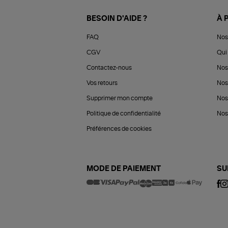
BESOIN D'AIDE ?
À 
FAQ
Nos
CGV
Qui 
Contactez-nous
Nos
Vos retours
Nos
Supprimer mon compte
Nos
Politique de confidentialité
Nos 
Préférences de cookies
MODE DE PAIEMENT
SU