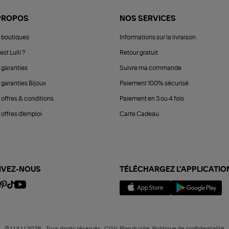
PROPOS
NOS SERVICES
 boutiques
Informations sur la livraison
est Lulli ?
Retour gratuit
 garanties
Suivre ma commande
 garanties Bijoux
Paiement 100% sécurisé
 offres & conditions
Paiement en 3 ou 4 fois
offres d'emploi
Carte Cadeau
IVEZ-NOUS
TÉLÉCHARGEZ L'APPLICATIO
© LULLI 2025 - Tous droits réservés -CGV-Plan du site-Politique de confidentialité