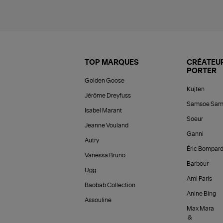
TOP MARQUES
CRÉATEUR
PORTER
Golden Goose
Kujten
Jérôme Dreyfuss
Samsoe Sam
Isabel Marant
Soeur
Jeanne Vouland
Ganni
Autry
Éric Bompar
Vanessa Bruno
Barbour
Ugg
Ami Paris
Baobab Collection
Anine Bing
Assouline
Max Mara
&