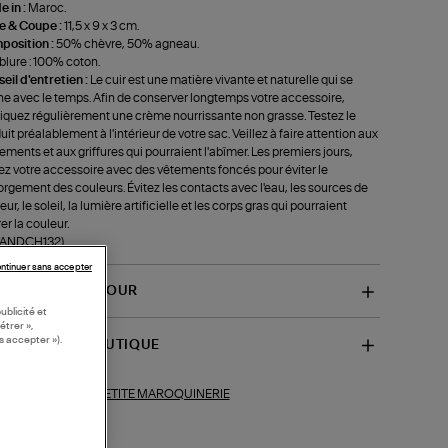
 in :
Maroc.
le & Coupe :
11,5 x 9 x 3 cm.
position :
50% chèvre, 50% agneau.
lure : 100% coton.
eil d'entretien :
Le cuir est une matière vivante et naturelle qui se
ne avec le temps. Afin de conserver longtemps votre accessoire,
iquez régulièrement une crème nourrissante non grasse. Testez le
uit préalablement à l'intérieur de votre sac. Veillez à faire attention aux
tements et aux griffures qui pourraient l'abîmer. Les premiers jours,
ez votre accessoire avec des vêtements foncés pour éviter le
rgement des couleurs. Évitez les contacts avec l'eau, les sources de
ur, le soleil, la lumière artificielle et les corps gras qui pourraient
rer la couleur.
f-ANDCH132)
ntinuer sans accepter
VRAISON ET RETOUR
ublicité et
étrer »,
s accepter »).
SPONIBILITÉ BOUTIQUE
PETITE MAROQUINERIE
ections similaires :