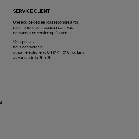
SERVICE CLIENT
Une équipe dédiée pour répondre à vos
questions ou vous assister dans vos
demandes de service après-vente.
Vous pouvez
nous contacter ici
ou par téléphone au 04 91 44 61 67 du lundi
au vendredi de 9h à 18h.
N