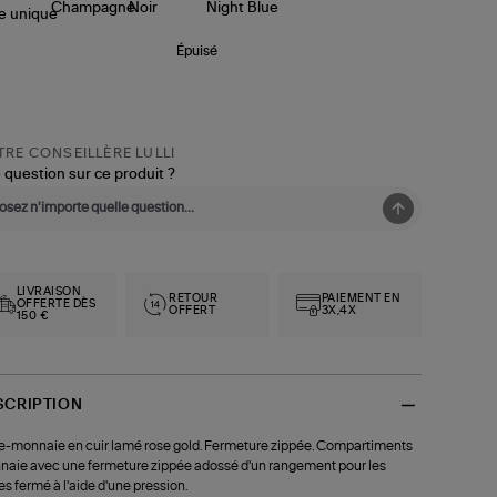
le
unique
Épuisé
RE CONSEILLÈRE LULLI
 question sur ce produit ?
LIVRAISON
RETOUR
PAIEMENT EN
OFFERTE DÈS
OFFERT
3X,4X
150 €
SCRIPTION
e-monnaie en cuir lamé rose gold. Fermeture zippée. Compartiments
aie avec une fermeture zippée adossé d'un rangement pour les
es fermé à l'aide d'une pression.