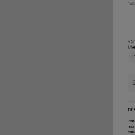
Tail
VOT
Une
DE
Port
monn
cart