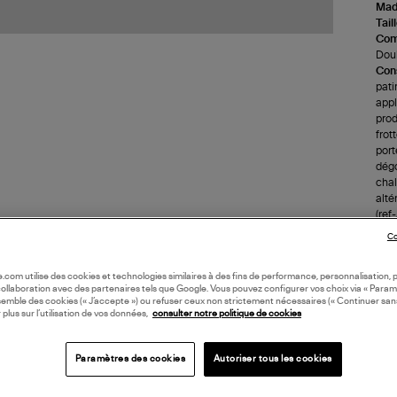
Made
Tail
Com
Doub
Cons
pati
appl
prod
frot
port
dégo
chale
alté
(re
Co
LI
oile.com utilise des cookies et technologies similaires à des fins de performance, personnalisation, p
collaboration avec des partenaires tels que Google. Vous pouvez configurer vos choix via « Param
semble des cookies (« J’accepte ») ou refuser ceux non strictement nécessaires (« Continuer san
DI
 plus sur l’utilisation de vos données,
consulter notre politique de cookies
Coll
Paramètres des cookies
Autoriser tous les cookies