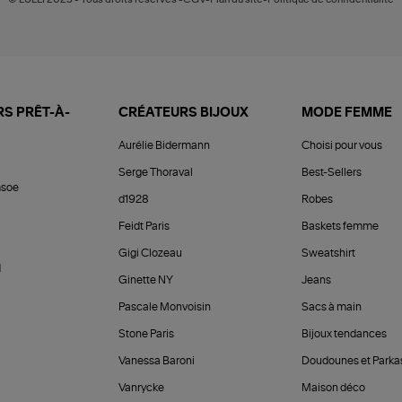
S PRÊT-À-
CRÉATEURS BIJOUX
MODE FEMME
Aurélie Bidermann
Choisi pour vous
Serge Thoraval
Best-Sellers
soe
d1928
Robes
Feidt Paris
Baskets femme
Gigi Clozeau
Sweatshirt
d
Ginette NY
Jeans
Pascale Monvoisin
Sacs à main
Stone Paris
Bijoux tendances
Vanessa Baroni
Doudounes et Parka
Vanrycke
Maison déco