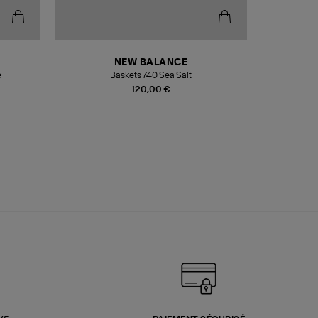
NEW BALANCE
e
Baskets 740 Sea Salt
Veste
120,00 €