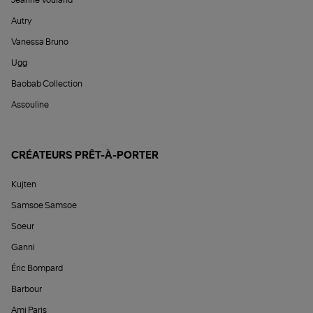
Jeanne Vouland
Autry
Vanessa Bruno
Ugg
Baobab Collection
Assouline
CRÉATEURS PRÊT-À-PORTER
Kujten
Samsoe Samsoe
Soeur
Ganni
Éric Bompard
Barbour
Ami Paris