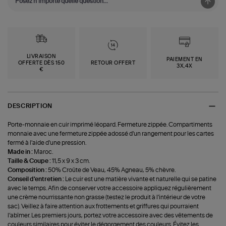
LIVRAISON
PAIEMENT EN
OFFERTE DÈS 150
RETOUR OFFERT
3X,4X
€
DESCRIPTION
Porte-monnaie en cuir imprimé léopard. Fermeture zippée. Compartiments
monnaie avec une fermeture zippée adossé d'un rangement pour les cartes
fermé à l'aide d'une pression.
Made in :
Maroc.
Taille & Coupe :
11,5 x 9 x 3 cm.
Composition :
50% Croûte de Veau, 45% Agneau, 5% chèvre.
Conseil d'entretien :
Le cuir est une matière vivante et naturelle qui se patine
avec le temps. Afin de conserver votre accessoire appliquez régulièrement
une crème nourrissante non grasse (testez le produit à l'intérieur de votre
sac). Veillez à faire attention aux frottements et griffures qui pourraient
l’abîmer. Les premiers jours, portez votre accessoire avec des vêtements de
couleurs similaires pour éviter le dégorgement des couleurs. Évitez les