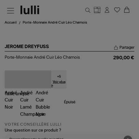
Aller au contenu principal
Accueil
Porte-Monnaie André Cuir Léo Chamois
JEROME DREYFUSS
Partager
Porte-
Porte-Monnaie André Cuir Léo Chamois
290,00 €
Monnaie
André
Cuir
Léo
+
5
Chamois
Voir plus
Taille
unique
Épuisé
VOTRE CONSEILLÈRE LULLI
Une question sur ce produit ?