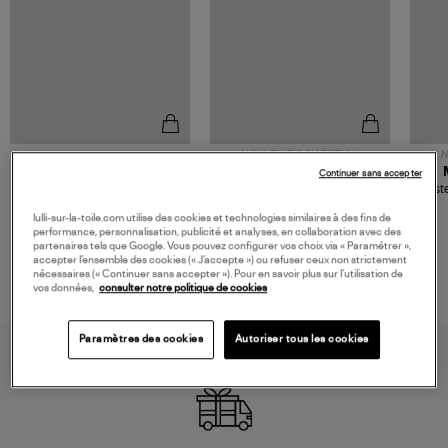
NOUVELLE COLLECTION
N
JEROME DREYFUSS
TORAL
Continuer sans accepter
Sac Bobi S Cuir Lamé
Mocassins Killian Sport
Veste
Champagne
Mousse
480,00 €
189,00 €
lulli-sur-la-toile.com utilise des cookies et technologies similaires à des fins de
performance, personnalisation, publicité et analyses, en collaboration avec des
partenaires tels que Google. Vous pouvez configurer vos choix via « Paramétrer »,
accepter l’ensemble des cookies (« J’accepte ») ou refuser ceux non strictement
nécessaires (« Continuer sans accepter »). Pour en savoir plus sur l’utilisation de
vos données,
consulter notre politique de cookies
Paramètres des cookies
Autoriser tous les cookies