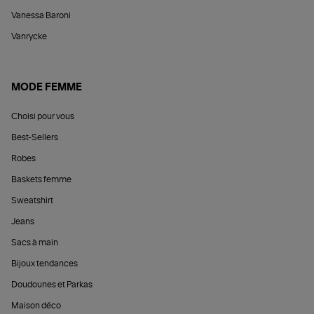
Vanessa Baroni
Vanrycke
MODE FEMME
Choisi pour vous
Best-Sellers
Robes
Baskets femme
Sweatshirt
Jeans
Sacs à main
Bijoux tendances
Doudounes et Parkas
Maison déco