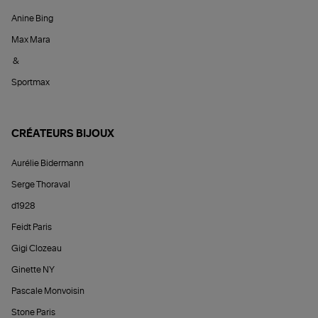
Anine Bing
Max Mara
&
Sportmax
CRÉATEURS BIJOUX
Aurélie Bidermann
Serge Thoraval
d1928
Feidt Paris
Gigi Clozeau
Ginette NY
Pascale Monvoisin
Stone Paris