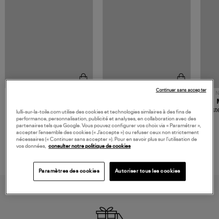
Continuer sans accepter
NOUVELLE COLLECTION
N
JEROME DREYFUSS
TORAL
Sac Bobi S Cuir Lamé
Mocassins Killian Sport
Veste
lulli-sur-la-toile.com utilise des cookies et technologies similaires à des fins de
Champagne
Mousse
480,00 €
189,00 €
performance, personnalisation, publicité et analyses, en collaboration avec des
partenaires tels que Google. Vous pouvez configurer vos choix via « Paramétrer »,
accepter l’ensemble des cookies (« J’accepte ») ou refuser ceux non strictement
nécessaires (« Continuer sans accepter »). Pour en savoir plus sur l’utilisation de
vos données,
consulter notre politique de cookies
Paramètres des cookies
Autoriser tous les cookies