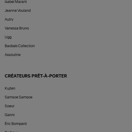
Isabel Marant
Jeanne Vouland
Autry
Vanessa Bruno
Ugg
Baobab Collection
Assouline
CRÉATEURS PRÊT-À-PORTER
Kujten
Samsoe Samsoe
Soeur
Ganni
Éric Bompard