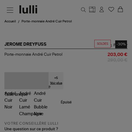
Aller au contenu principal
Accueil
Porte-monnaie André Cuir Petrol
SOLDES
-30%
JEROME DREYFUSS
Partager
Porte-
Porte-monnaie André Cuir Petrol
203,00 €
monnaie
290,00 €
André
Cuir
Petrol
+
5
Voir plus
Taille
unique
Épuisé
VOTRE CONSEILLÈRE LULLI
Une question sur ce produit ?