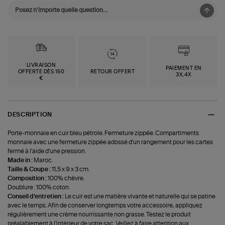
LIVRAISON
PAIEMENT EN
OFFERTE DÈS 150
RETOUR OFFERT
3X,4X
€
DESCRIPTION
Porte-monnaie en cuir bleu pétrole. Fermeture zippée. Compartiments
monnaie avec une fermeture zippée adossé d'un rangement pour les cartes
fermé à l'aide d'une pression.
Made in :
Maroc.
Taille & Coupe :
11,5 x 9 x 3 cm.
Composition :
100% chèvre.
Doublure : 100% coton.
Conseil d'entretien :
Le cuir est une matière vivante et naturelle qui se patine
avec le temps. Afin de conserver longtemps votre accessoire, appliquez
régulièrement une crème nourrissante non grasse. Testez le produit
préalablement à l'intérieur de votre sac. Veillez à faire attention aux