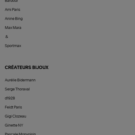
Barbour
Ami Paris
Anine Bing
Max Mara
&
Sportmax
CRÉATEURS BIJOUX
Aurélie Bidermann
Serge Thoraval
d1928
Feidt Paris
Gigi Clozeau
Ginette NY
Pascale Monvoisin