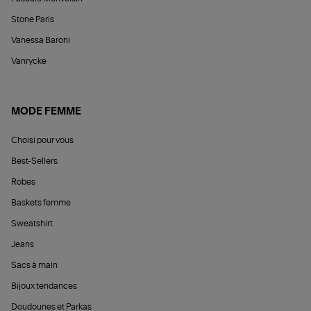
Stone Paris
Vanessa Baroni
Vanrycke
MODE FEMME
Choisi pour vous
Best-Sellers
Robes
Baskets femme
Sweatshirt
Jeans
Sacs à main
Bijoux tendances
Doudounes et Parkas