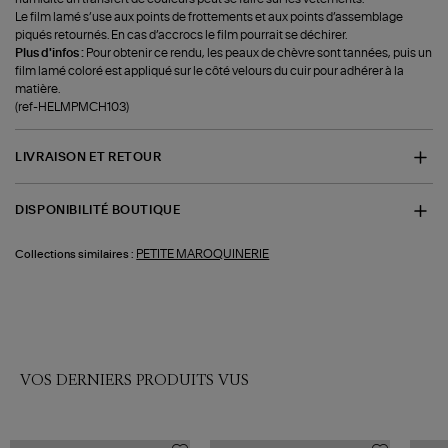
Le film lamé s’use aux points de frottements et aux points d’assemblage
piqués retournés. En cas d’accrocs le film pourrait se déchirer.
Plus d'infos :
Pour obtenir ce rendu, les peaux de chèvre sont tannées, puis un
film lamé coloré est appliqué sur le côté velours du cuir pour adhérer à la
matière.
(ref-HELMPMCH103)
LIVRAISON ET RETOUR
DISPONIBILITÉ BOUTIQUE
PETITE MAROQUINERIE
Collections similaires :
VOS DERNIERS PRODUITS VUS