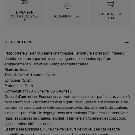
LIVRAISON
PAIEMENT EN
OFFERTE DÈS 150
RETOUR OFFERT
3X,4X
€
DESCRIPTION
Petit portefeuille en cuir lamé champagne. Fermeture à pression. Intérieur
doublé en coton organisé avec un rangement monnaies zippé, un
emplacement billets et deux emplacements cartes.
Made in :
Inde.
Taille & Coupe :
Hauteur : 8 cm.
Longueur : 12 cm.
Profondeur : 2 cm.
Composition :
70% Chèvre, 30% Agneau.
Conseil d'entretien :
Pour conserver votre accessoire en parfait état, veillez à
faire attention aux frottements et aux griffures qui pourraient abîmer le lamé.
Les premiers jours, portez votre accessoire avec des vêtements de couleurs
similaires pour éviter le dégorgement des couleurs. Évitez les contacts avec
l'eau, les sources de chaleur, le soleil, la lumière artificielle et les corps gras
qui pourraient altérer la couleur.
Le film a été appliqué sur une chèvre velours de couleur, en cas de forte
humidité un transfert de couleurs peut se faire sur les vêtements.