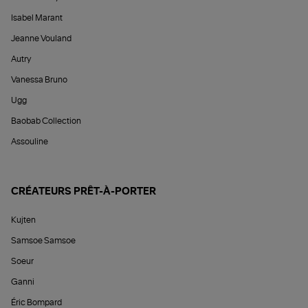
Isabel Marant
Jeanne Vouland
Autry
Vanessa Bruno
Ugg
Baobab Collection
Assouline
CRÉATEURS PRÊT-À-PORTER
Kujten
Samsoe Samsoe
Soeur
Ganni
Éric Bompard