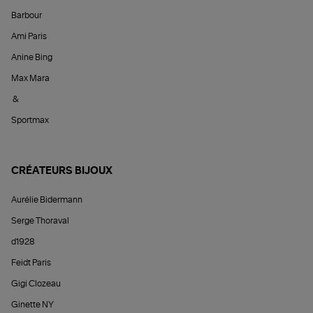
Barbour
Ami Paris
Anine Bing
Max Mara
&
Sportmax
CRÉATEURS BIJOUX
Aurélie Bidermann
Serge Thoraval
d1928
Feidt Paris
Gigi Clozeau
Ginette NY