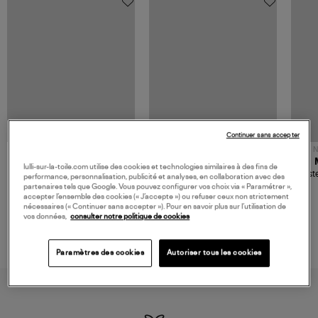
Continuer sans accepter
NOUVELLE COLLECTION
N
JEROME DREYFUSS
TORAL
lulli-sur-la-toile.com utilise des cookies et technologies similaires à des fins de
Sac Bobi S Cuir Lamé
Mocassins Killian Sport
Veste
performance, personnalisation, publicité et analyses, en collaboration avec des
Champagne
Mousse
480,00 €
189,00 €
partenaires tels que Google. Vous pouvez configurer vos choix via « Paramétrer »,
accepter l’ensemble des cookies (« J’accepte ») ou refuser ceux non strictement
nécessaires (« Continuer sans accepter »). Pour en savoir plus sur l’utilisation de
vos données,
consulter notre politique de cookies
Paramètres des cookies
Autoriser tous les cookies