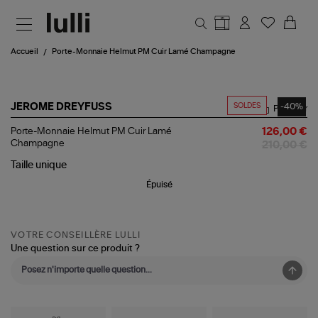
Aller au contenu principal
Accueil
Porte-Monnaie Helmut PM Cuir Lamé Champagne
SOLDES
-40%
JEROME DREYFUSS
Partager
Porte-
Porte-Monnaie Helmut PM Cuir Lamé
126,00 €
Monnaie
Champagne
210,00 €
Helmut
PM
Taille
unique
Cuir
Épuisé
Lamé
Champagne
VOTRE CONSEILLÈRE LULLI
Une question sur ce produit ?