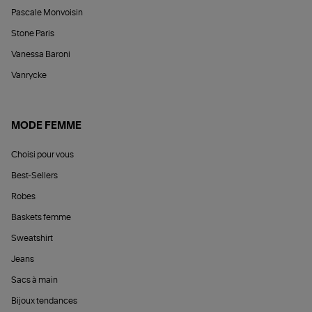
Pascale Monvoisin
Stone Paris
Vanessa Baroni
Vanrycke
MODE FEMME
Choisi pour vous
Best-Sellers
Robes
Baskets femme
Sweatshirt
Jeans
Sacs à main
Bijoux tendances