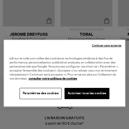
NOUVELLE COLLECTION
N
JEROME DREYFUSS
TORAL
Sac Bobi S Cuir Lamé
Mocassins Killian Sport
Veste
Champagne
Mousse
480,00 €
189,00 €
Continuer sans accepter
lulli-sur-la-toile.com utilise des cookies et technologies similaires à des fins de
performance, personnalisation, publicité et analyses, en collaboration avec des
partenaires tels que Google. Vous pouvez configurer vos choix via « Paramétrer »,
accepter l’ensemble des cookies (« J’accepte ») ou refuser ceux non strictement
nécessaires (« Continuer sans accepter »). Pour en savoir plus sur l’utilisation de
vos données,
consulter notre politique de cookies
Paramètres des cookies
Autoriser tous les cookies
LIVRAISON GRATUITE
à partir de 150 € d'achat*