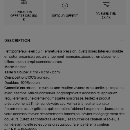
LIVRAISON
PAIEMENT EN
OFFERTE DÈS 150
RETOUR OFFERT
3X,4X
€
DESCRIPTION
Petit portefeuille en cuir. Fermeture à pression. Rivets dorés. Intérieur doublé
en coton organisé avec un rangement monnaies zippé, un emplacement
billets et deux emplacements cartes.
Made in :
Inde.
Taille & Coupe :
11 cm x 8 cm x 2 cm
Composition :
100% agneau.
Doublure : 100% coton.
Conseil d'entretien :
Le cuir est une matière vivante et naturelle qui se patine
avec le temps. Afin de conserver longtemps votre accessoire, appliquez
régulièrement une crème nourrissante non grasse. Testez le produit
préalablement à l'intérieur de votre sac. Veillez à faire attention aux
frottements et aux griffures qui pourraient l'abîmer. Les premiers jours, portez
votre accessoire avec des vêtements foncés pour éviter le dégorgement des
couleurs. Évitez les contacts avec l'eau, les sources de chaleur, le soleil, la
lumière artificielle et les corps gras qui pourraient altérer la couleur.
(ref-HELMPMAG101)