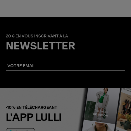
20 € EN VOUS INSCRIVANT À LA
NEWSLETTER
-10% EN TÉLÉCHARGEANT
L'APP LULLI