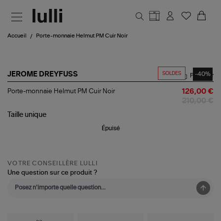
Aller au contenu principal
Accueil
Porte-monnaie Helmut PM Cuir Noir
SOLDES
-40%
JEROME DREYFUSS
Partager
Porte-
Porte-monnaie Helmut PM Cuir Noir
126,00 €
monnaie
210,00 €
Helmut
PM
Taille
unique
Cuir
Épuisé
Noir
VOTRE CONSEILLÈRE LULLI
Une question sur ce produit ?