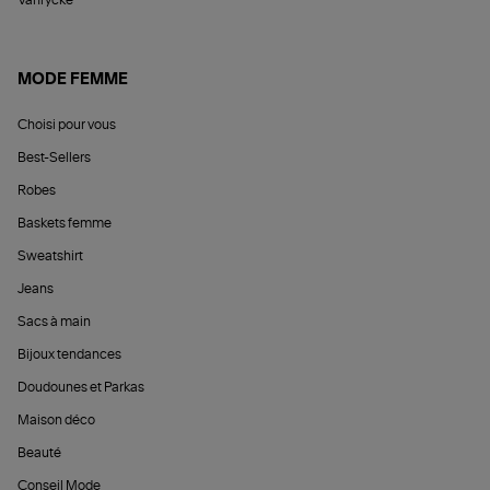
Vanrycke
MODE FEMME
Choisi pour vous
Best-Sellers
Robes
Baskets femme
Sweatshirt
Jeans
Sacs à main
Bijoux tendances
Doudounes et Parkas
Maison déco
Beauté
Conseil Mode