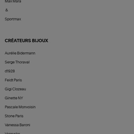
Max Mara
&
Sportmax
CRÉATEURS BIJOUX
Aurélie Bidermann
Serge Thoraval
d1928
Feidt Paris
Gigi Clozeau
Ginette NY
Pascale Monvoisin
Stone Paris
Vanessa Baroni