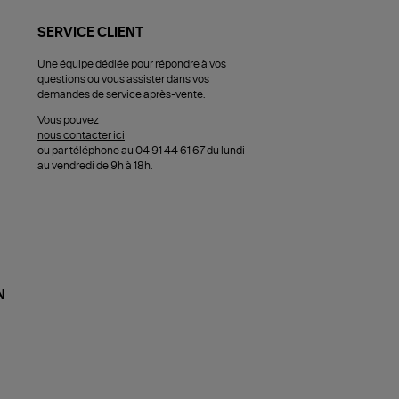
SERVICE CLIENT
Une équipe dédiée pour répondre à vos
questions ou vous assister dans vos
demandes de service après-vente.
Vous pouvez
nous contacter ici
ou par téléphone au 04 91 44 61 67 du lundi
au vendredi de 9h à 18h.
N