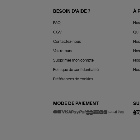
BESOIN D'AIDE ?
À 
FAQ
Nos
CGV
Qui 
Contactez-nous
Nos
Vos retours
Nos
Supprimer mon compte
Nos
Politique de confidentialité
Nos 
Préférences de cookies
MODE DE PAIEMENT
SU