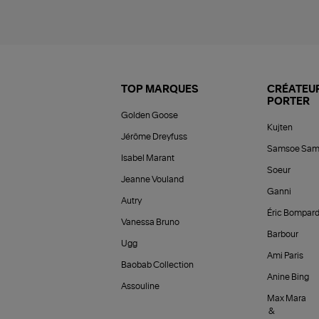
TOP MARQUES
CRÉATEUR
PORTER
Golden Goose
Kujten
Jérôme Dreyfuss
Samsoe Sam
Isabel Marant
Soeur
Jeanne Vouland
Ganni
Autry
Éric Bompar
Vanessa Bruno
Barbour
Ugg
Ami Paris
Baobab Collection
Anine Bing
Assouline
Max Mara
&