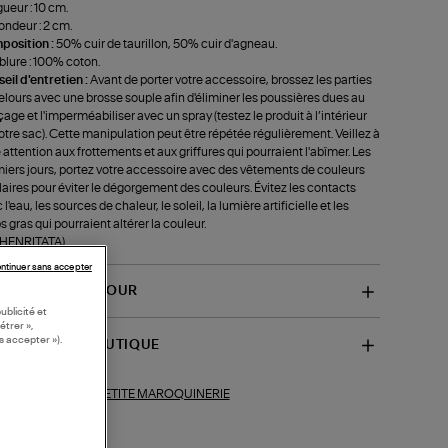
ueur : 10 cm.
ondeur : 2 cm.
position :
50% cuir de taurillon, 50% cuir d'agneau.
lure : 100% coton.
eil d'entretien :
Avant de porter votre accessoire, brossez les parties
elours avec une brosse souple afin d'éliminer les poussières dues au
age et l'imperméabiliser avec un spray (testez le produit à l’intérieur
otre sac). Cette manipulation peut être répétée régulièrement. Veillez à
e attention aux frottements et aux griffures qui pourraient l'abîmer. Les
iers jours, portez votre accessoire avec des vêtements de couleurs
laires pour éviter le dégorgement des couleurs. Évitez les contacts
l'eau, les sources de chaleur, le soleil, la lumière artificielle et les
s gras qui pourraient altérer la couleur.
-HENRITATA)
ntinuer sans accepter
VRAISON ET RETOUR
ublicité et
étrer »,
s accepter »).
SPONIBILITÉ BOUTIQUE
PETITE MAROQUINERIE
ections similaires :