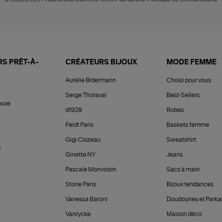
S PRÊT-À-
CRÉATEURS BIJOUX
MODE FEMME
Aurélie Bidermann
Choisi pour vous
Serge Thoraval
Best-Sellers
soe
d1928
Robes
Feidt Paris
Baskets femme
Gigi Clozeau
Sweatshirt
d
Ginette NY
Jeans
Pascale Monvoisin
Sacs à main
Stone Paris
Bijoux tendances
Vanessa Baroni
Doudounes et Parka
Vanrycke
Maison déco