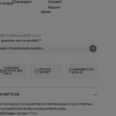
le
unique
Épuisé
RE CONSEILLÈRE LULLI
 question sur ce produit ?
LIVRAISON
RETOUR
PAIEMENT EN
OFFERTE DÈS
OFFERT
3X,4X
150 €
SCRIPTION
e-monnaie en cuir suédé marron. Fermeture par un zip. À l'intérieur
 compartiments et deux emplacements cartes.
le & Coupe :
Hauteur : 7 cm.