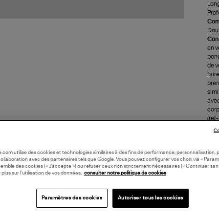
Long
Prof
Com
Doub
Cons
en v
ponç
de v
fair
prem
simi
avec 
corp
(ref
Co
LI
oile.com utilise des cookies et technologies similaires à des fins de performance, personnalisation, p
collaboration avec des partenaires tels que Google. Vous pouvez configurer vos choix via « Param
semble des cookies (« J’accepte ») ou refuser ceux non strictement nécessaires (« Continuer san
DI
 plus sur l’utilisation de vos données,
consulter notre politique de cookies
Coll
Paramètres des cookies
Autoriser tous les cookies