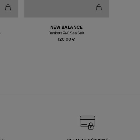
NEW BALANCE
e
Baskets 740 Sea Salt
Veste
120,00 €