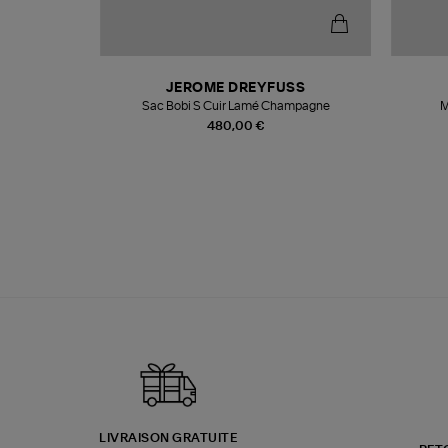
N
JEROME DREYFUSS
te
Sac Bobi S Cuir Lamé Champagne
M
480,00 €
LIVRAISON GRATUITE