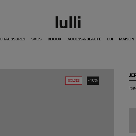
CHAUSSURES
SACS
BIJOUX
ACCESS & BEAUTÉ
LUI
MAISON
JE
-40%
SOLDES
Por
Port
mo
Hen
Cui
Su
Tab