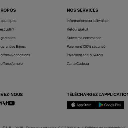
PROPOS
NOS SERVICES
 boutiques
Informations sur la livraison
est Lulli ?
Retour gratuit
 garanties
Suivre ma commande
 garanties Bijoux
Paiement 100% sécurisé
 offres & conditions
Paiement en 3 ou 4 fois
offres d'emploi
Carte Cadeau
IVEZ-NOUS
TÉLÉCHARGEZ L'APPLICATIO
© LULLI 2025 - Tous droits réservés -CGV-Plan du site-Politique de confidentialité