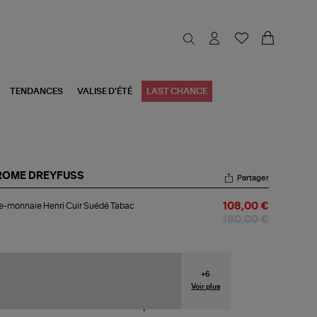
TENDANCES
VALISE D'ÉTÉ
LAST CHANCE
ROME DREYFUSS
Partager
te-
e-monnaie Henri Cuir Suédé Tabac
108,00 €
nnaie
ri
180,00 €
r
édé
ac
+
6
Voir plus