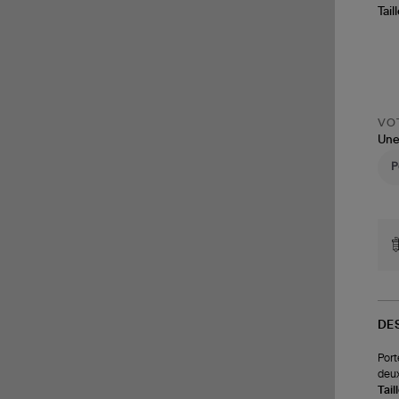
Tail
VOT
Une
DE
Port
deux
Tail