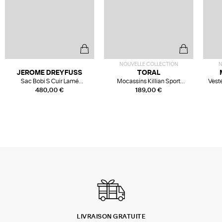
NOUVELLE COLLECTION
N
JEROME DREYFUSS
TORAL
Sac Bobi S Cuir Lamé
Mocassins Killian Sport
Veste
Champagne
Mousse
480,00 €
189,00 €
LIVRAISON GRATUITE