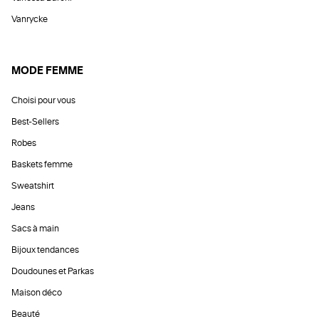
Vanrycke
MODE FEMME
Choisi pour vous
Best-Sellers
Robes
Baskets femme
Sweatshirt
Jeans
Sacs à main
Bijoux tendances
Doudounes et Parkas
Maison déco
Beauté