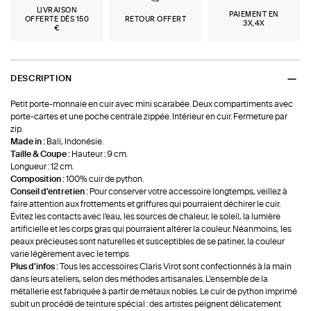
LIVRAISON
PAIEMENT EN
OFFERTE DÈS 150
RETOUR OFFERT
3X,4X
€
DESCRIPTION
Petit porte-monnaie en cuir avec mini scarabée. Deux compartiments avec
porte-cartes et une poche centrale zippée. Intérieur en cuir. Fermeture par
zip.
Made in :
Bali, Indonésie.
Taille & Coupe :
Hauteur : 9 cm.
Longueur : 12 cm.
Composition :
100% cuir de python.
Conseil d'entretien :
Pour conserver votre accessoire longtemps, veillez à
faire attention aux frottements et griffures qui pourraient déchirer le cuir.
Évitez les contacts avec l'eau, les sources de chaleur, le soleil, la lumière
artificielle et les corps gras qui pourraient altérer la couleur. Néanmoins, les
peaux précieuses sont naturelles et susceptibles de se patiner, la couleur
varie légèrement avec le temps
Plus d'infos :
Tous les accessoires Claris Virot sont confectionnés à la main
dans leurs ateliers, selon des méthodes artisanales. L’ensemble de la
métallerie est fabriquée à partir de métaux nobles. Le cuir de python imprimé
subit un procédé de teinture spécial : des artistes peignent délicatement