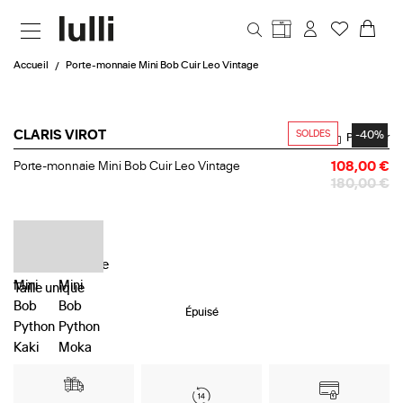
Aller au contenu principal
Accueil
Porte-monnaie Mini Bob Cuir Leo Vintage
SOLDES
-40%
CLARIS VIROT
Partager
Porte-
Porte-monnaie Mini Bob Cuir Leo Vintage
108,00 €
monnaie
180,00 €
Mini
Bob
Cuir
Leo
Vintage
Taille
unique
Épuisé