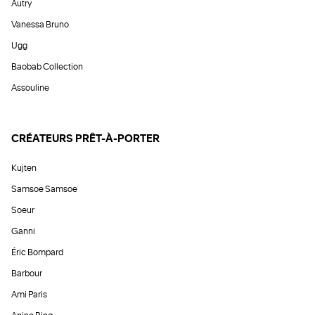
Autry
Vanessa Bruno
Ugg
Baobab Collection
Assouline
CRÉATEURS PRÊT-À-PORTER
Kujten
Samsoe Samsoe
Soeur
Ganni
Éric Bompard
Barbour
Ami Paris