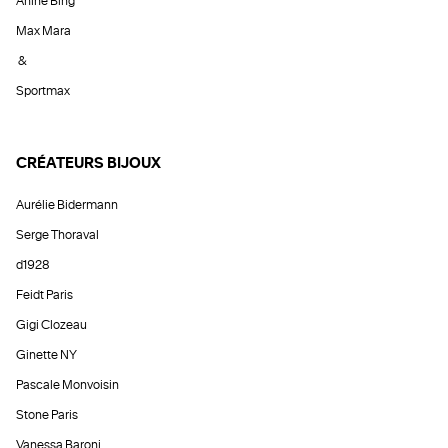
Anine Bing
Max Mara
&
Sportmax
CRÉATEURS BIJOUX
Aurélie Bidermann
Serge Thoraval
d1928
Feidt Paris
Gigi Clozeau
Ginette NY
Pascale Monvoisin
Stone Paris
Vanessa Baroni