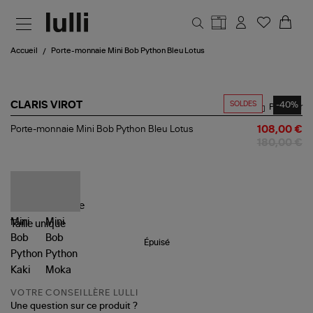
Aller au contenu principal
Accueil
Porte-monnaie Mini Bob Python Bleu Lotus
SOLDES
-40%
CLARIS VIROT
Partager
Porte-
Porte-monnaie Mini Bob Python Bleu Lotus
108,00 €
monnaie
180,00 €
Mini
Bob
Python
Bleu
Lotus
Taille
unique
Épuisé
VOTRE CONSEILLÈRE LULLI
Une question sur ce produit ?