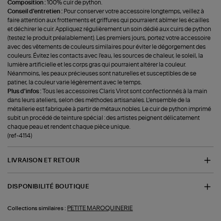
Composition :
100% cuir de python.
Conseil d'entretien :
Pour conserver votre accessoire longtemps, veillez à
faire attention aux frottements et griffures qui pourraient abîmer les écailles
et déchirer le cuir. Appliquez régulièrement un soin dédié aux cuirs de python
(testez le produit préalablement). Les premiers jours, portez votre accessoire
avec des vêtements de couleurs similaires pour éviter le dégorgement des
couleurs. Évitez les contacts avec l'eau, les sources de chaleur, le soleil, la
lumière artificielle et les corps gras qui pourraient altérer la couleur.
Néanmoins, les peaux précieuses sont naturelles et susceptibles de se
patiner, la couleur varie légèrement avec le temps.
Plus d'infos :
Tous les accessoires Claris Virot sont confectionnés à la main
dans leurs ateliers, selon des méthodes artisanales. L’ensemble de la
métallerie est fabriquée à partir de métaux nobles. Le cuir de python imprimé
subit un procédé de teinture spécial : des artistes peignent délicatement
chaque peau et rendent chaque pièce unique.
(ref-4114)
LIVRAISON ET RETOUR
DISPONIBILITÉ BOUTIQUE
PETITE MAROQUINERIE
Collections similaires :