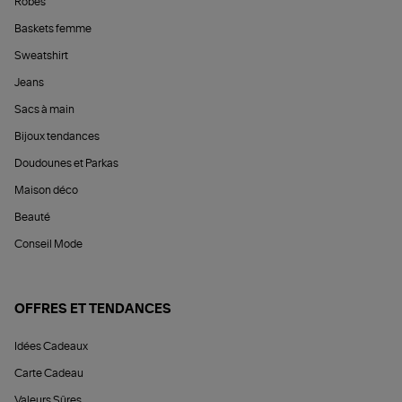
Robes
Baskets femme
Sweatshirt
Jeans
Sacs à main
Bijoux tendances
Doudounes et Parkas
Maison déco
Beauté
Conseil Mode
OFFRES ET TENDANCES
Idées Cadeaux
Carte Cadeau
Valeurs Sûres