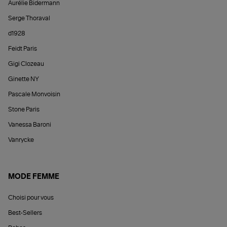
Aurélie Bidermann
Serge Thoraval
d1928
Feidt Paris
Gigi Clozeau
Ginette NY
Pascale Monvoisin
Stone Paris
Vanessa Baroni
Vanrycke
MODE FEMME
Choisi pour vous
Best-Sellers