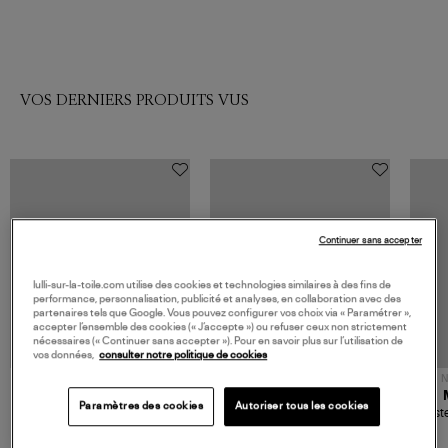
VOS DERNIERS PRODUITS VUS
Continuer sans accepter
lulli-sur-la-toile.com utilise des cookies et technologies similaires à des fins de
performance, personnalisation, publicité et analyses, en collaboration avec des
partenaires tels que Google. Vous pouvez configurer vos choix via « Paramétrer »,
accepter l’ensemble des cookies (« J’accepte ») ou refuser ceux non strictement
nécessaires (« Continuer sans accepter »). Pour en savoir plus sur l’utilisation de
vos données,
consulter notre politique de cookies
NOUVELLE COLLECTION
N
JEROME DREYFUSS
TORAL
Paramètres des cookies
Autoriser tous les cookies
Sac Bobi S Cuir Lamé
Mocassins Killian Sport
Veste
Champagne
Mousse
480,00 €
189,00 €