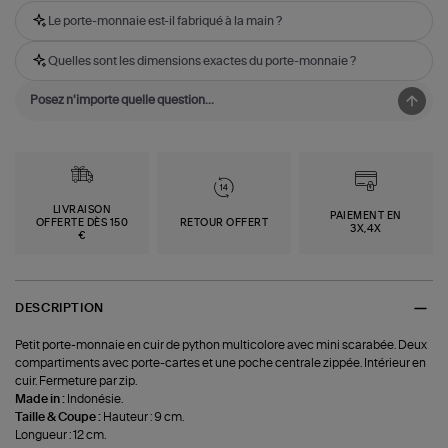
Le porte-monnaie est-il fabriqué à la main ?
Quelles sont les dimensions exactes du porte-monnaie ?
LIVRAISON
PAIEMENT EN
OFFERTE DÈS 150
RETOUR OFFERT
3X,4X
€
DESCRIPTION
Petit porte-monnaie en cuir de python multicolore avec mini scarabée. Deux
compartiments avec porte-cartes et une poche centrale zippée. Intérieur en
cuir. Fermeture par zip.
Made in :
Indonésie.
Taille & Coupe :
Hauteur : 9 cm.
Longueur : 12 cm.