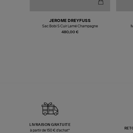
N
JEROME DREYFUSS
te
Sac Bobi S Cuir Lamé Champagne
M
480,00 €
LIVRAISON GRATUITE
RET
à partir de 150 € d'achat*