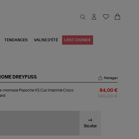
TENDANCES
VALISE D'ÉTÉ
LAST CHANCE
ROME DREYFUSS
Partager
te-
e-monnaie Popoche XS Cuir Imprimé Croco
84,00 €
nnaie
ard
poche
140,00 €
r
primé
oco
+
4
nard
Voir plus