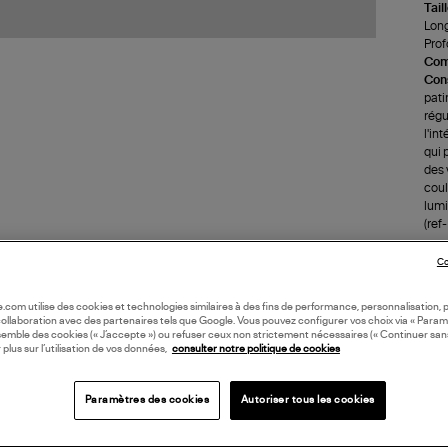
Tail
Long
Prof
Com
Cons
pati
régu
l'in
qui 
des 
coul
lumi
(ref
Co
LI
oile.com utilise des cookies et technologies similaires à des fins de performance, personnalisation, p
collaboration avec des partenaires tels que Google. Vous pouvez configurer vos choix via « Param
DI
semble des cookies (« J’accepte ») ou refuser ceux non strictement nécessaires (« Continuer san
 plus sur l’utilisation de vos données,
consulter notre politique de cookies
Coll
Paramètres des cookies
Autoriser tous les cookies