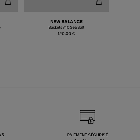
NEW BALANCE
e
Baskets 740 Sea Salt
Veste
120,00 €
3/5
PAIEMENT SÉCURISÉ