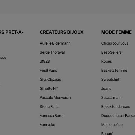
S PRÊT-À-
CRÉATEURS BIJOUX
MODE FEMME
Aurélie Bidermann
Choisi pour vous
Serge Thoraval
Best-Sellers
soe
d1928
Robes
Feidt Paris
Baskets femme
Gigi Clozeau
Sweatshirt
d
Ginette NY
Jeans
Pascale Monvoisin
Sacs à main
Stone Paris
Bijoux tendances
Vanessa Baroni
Doudounes et Parka
Vanrycke
Maison déco
Beauté