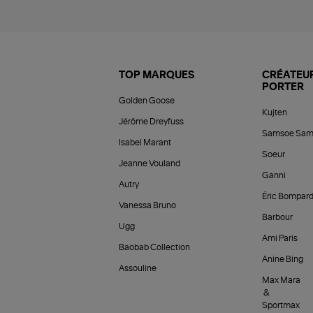
TOP MARQUES
CRÉATEUR
PORTER
Golden Goose
Kujten
Jérôme Dreyfuss
Samsoe Sam
Isabel Marant
Soeur
Jeanne Vouland
Ganni
Autry
Éric Bompar
Vanessa Bruno
Barbour
Ugg
Ami Paris
Baobab Collection
Anine Bing
Assouline
Max Mara
&
Sportmax