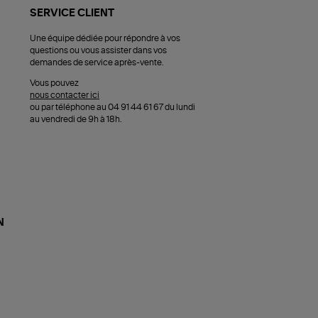
SERVICE CLIENT
Une équipe dédiée pour répondre à vos
questions ou vous assister dans vos
demandes de service après-vente.
Vous pouvez
nous contacter ici
ou par téléphone au 04 91 44 61 67 du lundi
au vendredi de 9h à 18h.
N