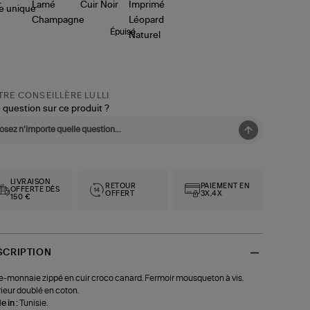
le
unique
Épuisé
RE CONSEILLÈRE LULLI
 question sur ce produit ?
LIVRAISON
RETOUR
PAIEMENT EN
OFFERTE DÈS
OFFERT
3X,4X
150 €
SCRIPTION
e-monnaie zippé en cuir croco canard. Fermoir mousqueton à vis.
rieur doublé en coton.
 in :
Tunisie.