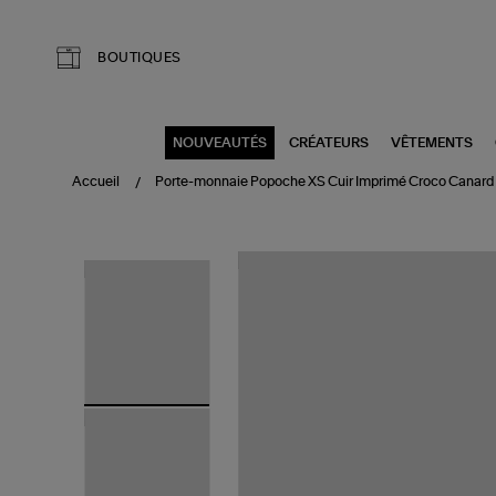
Aller au contenu principal
BOUTIQUES
NOUVEAUTÉS
CRÉATEURS
VÊTEMENTS
Accueil
Porte-monnaie Popoche XS Cuir Imprimé Croco Canard