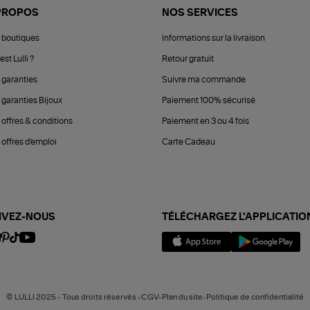
PROPOS
NOS SERVICES
 boutiques
Informations sur la livraison
est Lulli ?
Retour gratuit
 garanties
Suivre ma commande
 garanties Bijoux
Paiement 100% sécurisé
 offres & conditions
Paiement en 3 ou 4 fois
offres d'emploi
Carte Cadeau
IVEZ-NOUS
TÉLÉCHARGEZ L'APPLICATIO
© LULLI 2025 - Tous droits réservés -CGV-Plan du site-Politique de confidentialité