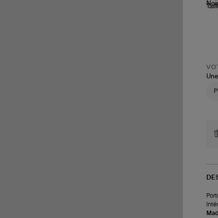
Tail
VOT
Une
DE
Port
Inté
Made