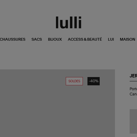
CHAUSSURES
SACS
BIJOUX
ACCESS & BEAUTÉ
LUI
MAISON
JE
-40%
SOLDES
Por
Port
mo
Can
Po
XS
Cui
Im
Cr
Ca