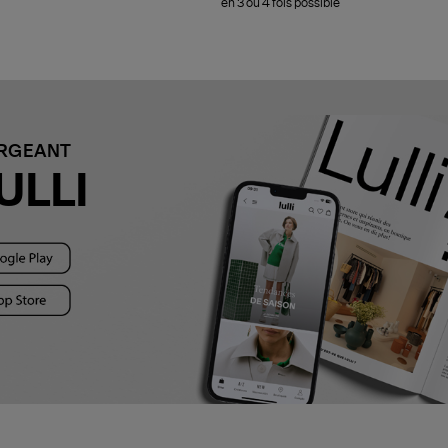
en 3 ou 4 fois possible
ARGEANT
ULLI