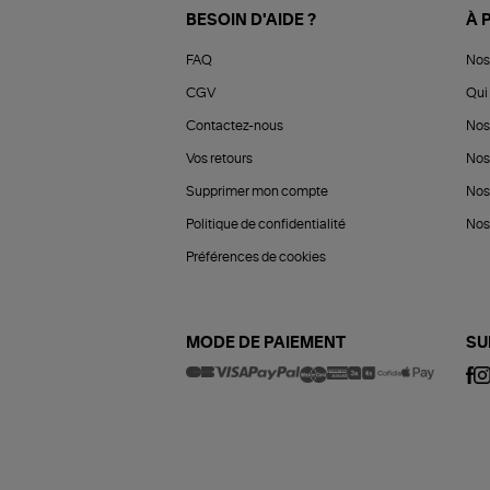
BESOIN D'AIDE ?
À 
FAQ
Nos
CGV
Qui 
Contactez-nous
Nos
Vos retours
Nos
Supprimer mon compte
Nos
Politique de confidentialité
Nos 
Préférences de cookies
MODE DE PAIEMENT
SU