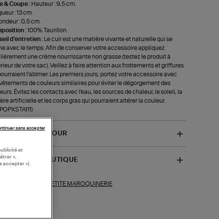
le & Coupe :
Hauteur : 9,5 cm.
ueur : 13 cm.
ondeur : 0,5 cm.
position :
100% Taurillon.
eil d'entretien :
Le cuir est une matière vivante et naturelle qui se
ne avec le temps. Afin de conserver votre accessoire appliquez
lièrement une crème nourrissante non grasse (testez le produit à
térieur de votre sac). Veillez à faire attention aux frottements et griffures
pourraient l’abîmer. Les premiers jours, portez votre accessoire avec
vêtements de couleurs similaires pour éviter le dégorgement des
eurs. Évitez les contacts avec l'eau, les sources de chaleur, le soleil, la
ère artificielle et les corps gras qui pourraient altérer la couleur.
-POPXSTA111)
ntinuer sans accepter
VRAISON ET RETOUR
ublicité et
étrer »,
SPONIBILITÉ BOUTIQUE
s accepter »).
PETITE MAROQUINERIE
ections similaires :