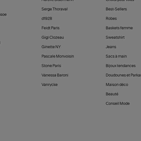
Serge Thoraval
Best-Sellers
soe
d1928
Robes
Feidt Paris
Baskets femme
Gigi Clozeau
Sweatshirt
d
Ginette NY
Jeans
Pascale Monvoisin
Sacs à main
Stone Paris
Bijoux tendances
Vanessa Baroni
Doudounes et Parka
Vanrycke
Maison déco
Beauté
Conseil Mode