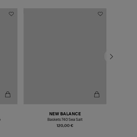
NEW BALANCE
e
Baskets 740 Sea Salt
Veste
120,00 €