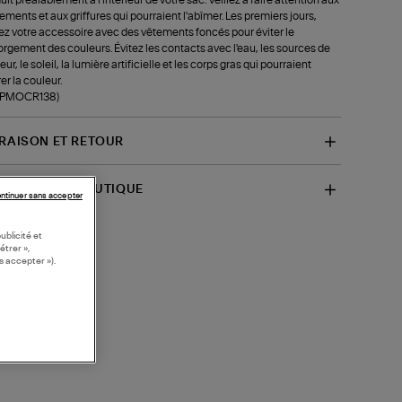
tements et aux griffures qui pourraient l'abîmer. Les premiers jours,
ez votre accessoire avec des vêtements foncés pour éviter le
rgement des couleurs. Évitez les contacts avec l'eau, les sources de
ur, le soleil, la lumière artificielle et les corps gras qui pourraient
rer la couleur.
f-PMOCR138)
VRAISON ET RETOUR
SPONIBILITÉ BOUTIQUE
ntinuer sans accepter
ublicité et
étrer »,
s accepter »).