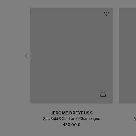
N
JEROME DREYFUSS
te
Sac Bobi S Cuir Lamé Champagne
M
480,00 €