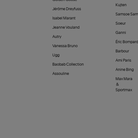
Kujten
Jérôme Dreyfuss
Samsoe Sam
Isabel Marant
Soeur
Jeanne Vouland
Ganni
Autry
Éric Bompar
Vanessa Bruno
Barbour
Ugg
Ami Paris
Baobab Collection
Anine Bing
Assouline
Max Mara
&
Sportmax