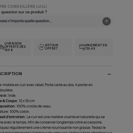
RE CONSEILLÈRE LULLI
 question sur ce produit ?
LIVRAISON
RETOUR
PAIEMENT EN
OFFERTE DÈS
OFFERT
3X,4X
150 €
SCRIPTION
e-mobile en cuir avec rabat. Porte carte au dos. A porter en
oulière.
 in :
Inde.
le & Coupe :
12 x 19 cm
position :
100% croûte de veau.
lure : 100% coton.
eil d'entretien :
Le cuir est une matière vivante et naturelle qui se
ne avec le temps. Afin de conserver longtemps votre accessoire,
iquez régulièrement une crème nourrissante non grasse. Testez le
uit préalablement à l'intérieur de votre sac. Veillez à faire attention aux