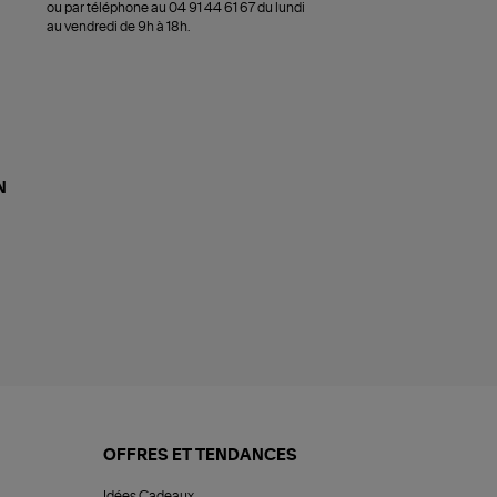
ou par téléphone au 04 91 44 61 67 du lundi
au vendredi de 9h à 18h.
N
OFFRES ET TENDANCES
Idées Cadeaux