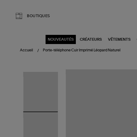
Aller au contenu principal
BOUTIQUES
NOUVEAUTÉS
CRÉATEURS
VÊTEMENTS
Accueil
Porte-téléphone Cuir Imprimé Léopard Naturel