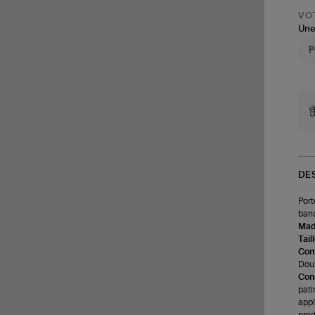
VOT
Une
DE
Port
band
Made
Tail
Com
Doub
Cons
pati
appl
prod