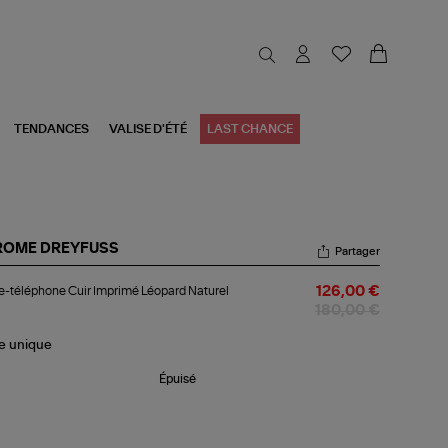
TENDANCES
VALISE D'ÉTÉ
LAST CHANCE
ROME DREYFUSS
Partager
te-
e-téléphone Cuir Imprimé Léopard Naturel
126,00 €
éphone
r
180,00 €
primé
opard
le
unique
urel
Épuisé