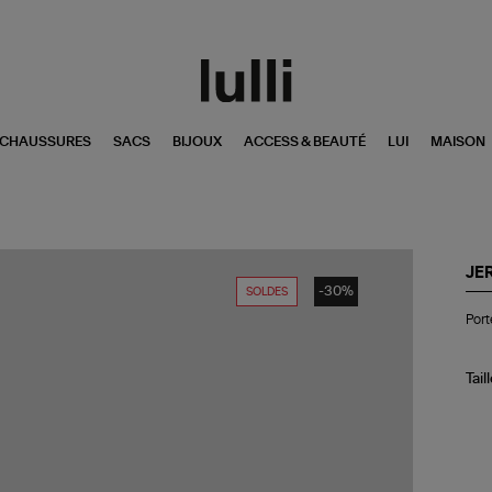
CHAUSSURES
SACS
BIJOUX
ACCESS & BEAUTÉ
LUI
MAISON
JE
-30%
SOLDES
Por
Port
tél
Cui
Im
Lé
Tail
Nat