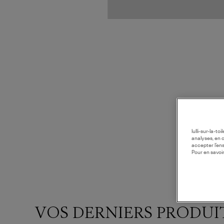
lulli-sur-la-t
analyses, en 
accepter l’en
Pour en savoir
VOS DERNIERS PRODUI