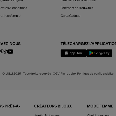
 garanties Bijoux
Paiement 100% sécurisé
 offres & conditions
Paiement en 3 ou 4 fois
offres d'emploi
Carte Cadeau
IVEZ-NOUS
TÉLÉCHARGEZ L'APPLICATIO
© LULLI 2025 - Tous droits réservés -CGV-Plan du site-Politique de confidentialité
S PRÊT-À-
CRÉATEURS BIJOUX
MODE FEMME
Aurélie Bidermann
Choisi pour vous