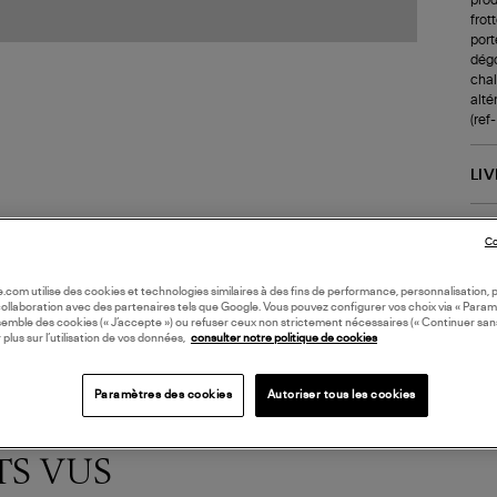
frot
port
dégo
chale
alté
(re
LI
DI
Co
oile.com utilise des cookies et technologies similaires à des fins de performance, personnalisation, p
collaboration avec des partenaires tels que Google. Vous pouvez configurer vos choix via « Param
semble des cookies (« J’accepte ») ou refuser ceux non strictement nécessaires (« Continuer san
 plus sur l’utilisation de vos données,
consulter notre politique de cookies
Paramètres des cookies
Autoriser tous les cookies
TS VUS