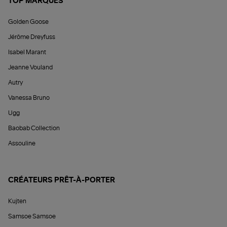
TOP MARQUES
Golden Goose
Jérôme Dreyfuss
Isabel Marant
Jeanne Vouland
Autry
Vanessa Bruno
Ugg
Baobab Collection
Assouline
CRÉATEURS PRÊT-À-PORTER
Kujten
Samsoe Samsoe