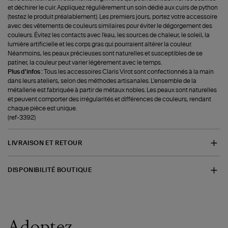
et déchirer le cuir. Appliquez régulièrement un soin dédié aux cuirs de python
(testez le produit préalablement). Les premiers jours, portez votre accessoire
avec des vêtements de couleurs similaires pour éviter le dégorgement des
couleurs. Évitez les contacts avec l'eau, les sources de chaleur, le soleil, la
lumière artificielle et les corps gras qui pourraient altérer la couleur.
Néanmoins, les peaux précieuses sont naturelles et susceptibles de se
patiner, la couleur peut varier légèrement avec le temps.
Plus d'infos :
Tous les accessoires Claris Virot sont confectionnés à la main
dans leurs ateliers, selon des méthodes artisanales. L’ensemble de la
métallerie est fabriquée à partir de métaux nobles. Les peaux sont naturelles
et peuvent comporter des irrégularités et différences de couleurs, rendant
chaque pièce est unique.
(ref-3392)
LIVRAISON ET RETOUR
DISPONIBILITÉ BOUTIQUE
Adoptez