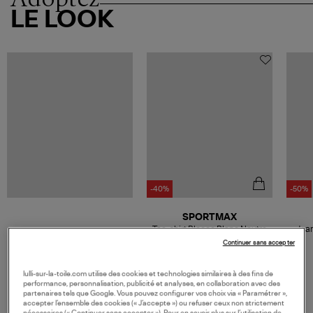
LE LOOK
-40%
-50%
SPORTMAX
Tee-shirt Blocco Blanc Neutre
Jean
77,40 €
Continuer sans accepter
129,00 €
lulli-sur-la-toile.com utilise des cookies et technologies similaires à des fins de
performance, personnalisation, publicité et analyses, en collaboration avec des
partenaires tels que Google. Vous pouvez configurer vos choix via « Paramétrer »,
accepter l’ensemble des cookies (« J’accepte ») ou refuser ceux non strictement