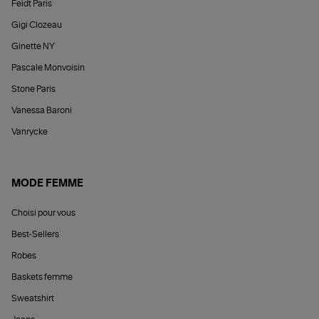
Feidt Paris
Gigi Clozeau
Ginette NY
Pascale Monvoisin
Stone Paris
Vanessa Baroni
Vanrycke
MODE FEMME
Choisi pour vous
Best-Sellers
Robes
Baskets femme
Sweatshirt