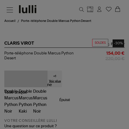
Aller au contenu principal
Accueil
Porte-téléphone Double Marcus Python Desert
SOLDES
-30%
CLARIS VIROT
Partager
Porte-
Porte-téléphone Double Marcus Python
154,00 €
téléphone
Desert
220,00 €
Double
Marcus
Python
Desert
+
1
Voir plus
Taille
unique
Épuisé
VOTRE CONSEILLÈRE LULLI
Une question sur ce produit ?