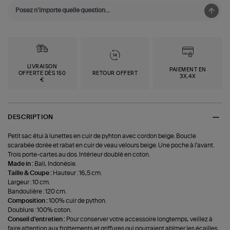
LIVRAISON
PAIEMENT EN
OFFERTE DÈS 150
RETOUR OFFERT
3X,4X
€
DESCRIPTION
Petit sac étui à lunettes en cuir de pyhton avec cordon beige. Boucle
scarabée dorée et rabat en cuir de veau velours beige. Une poche à l'avant.
Trois porte-cartes au dos. Intérieur doublé en coton.
Made in :
Bali, Indonésie.
Taille & Coupe :
Hauteur : 16,5 cm.
Largeur : 10 cm.
Bandoulière : 120 cm.
Composition :
100% cuir de python.
Doublure : 100% coton.
Conseil d'entretien :
Pour conserver votre accessoire longtemps, veillez à
faire attention aux frottements et griffures qui pourraient abîmer les écailles