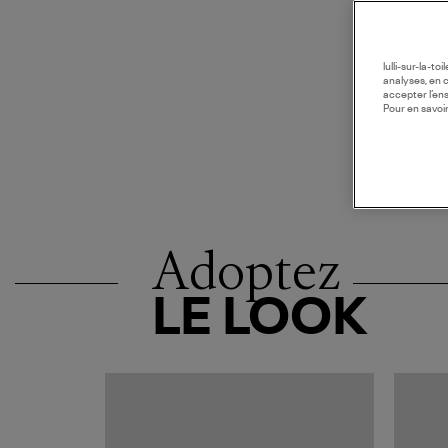
lulli-sur-la-t
analyses, en 
accepter l’en
Pour en savoir
Adoptez
LE LOOK