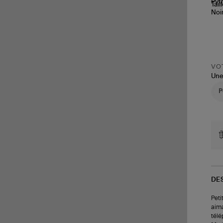
Tail
VOT
Une
DE
Peti
aima
télé