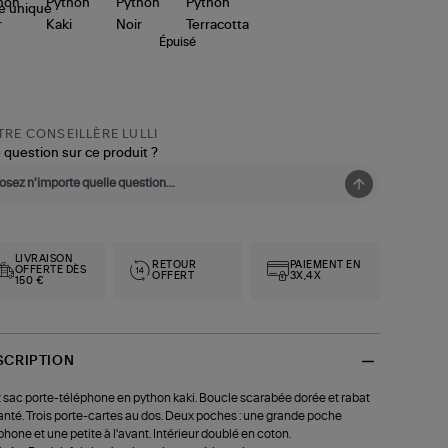
le
unique
Épuisé
RE CONSEILLÈRE LULLI
 question sur ce produit ?
LIVRAISON
RETOUR
PAIEMENT EN
OFFERTE DÈS
OFFERT
3X,4X
150 €
SCRIPTION
t sac porte-téléphone en python kaki. Boucle scarabée dorée et rabat
nté. Trois porte-cartes au dos. Deux poches : une grande poche
phone et une petite à l'avant. Intérieur doublé en coton.