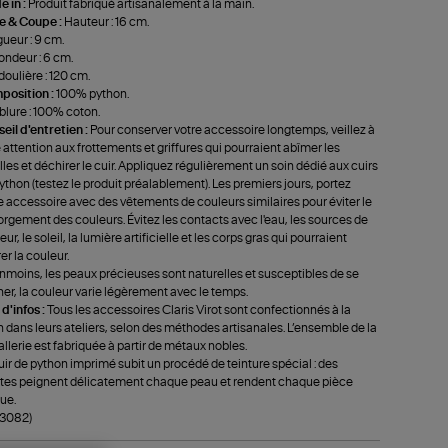
 in :
Produit fabriqué artisanalement à la main.
le & Coupe :
Hauteur : 16 cm.
ueur : 9 cm.
ondeur : 6 cm.
oulière : 120 cm.
position :
100% python.
lure : 100% coton.
eil d'entretien :
Pour conserver votre accessoire longtemps, veillez à
e attention aux frottements et griffures qui pourraient abîmer les
lles et déchirer le cuir. Appliquez régulièrement un soin dédié aux cuirs
ython (testez le produit préalablement). Les premiers jours, portez
e accessoire avec des vêtements de couleurs similaires pour éviter le
rgement des couleurs. Évitez les contacts avec l'eau, les sources de
ur, le soleil, la lumière artificielle et les corps gras qui pourraient
rer la couleur.
moins, les peaux précieuses sont naturelles et susceptibles de se
ner, la couleur varie légèrement avec le temps.
 d'infos :
Tous les accessoires Claris Virot sont confectionnés à la
 dans leurs ateliers, selon des méthodes artisanales. L’ensemble de la
llerie est fabriquée à partir de métaux nobles.
uir de python imprimé subit un procédé de teinture spécial : des
stes peignent délicatement chaque peau et rendent chaque pièce
ue.
-3082)