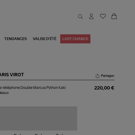
TENDANCES
VALISE D'ÉTÉ
LAST CHANCE
ARIS VIROT
Partager
te-
e-téléphone Double Marcus Python Kaki
220,00 €
éphone
deaux
uble
rcus
thon
i
rdeaux