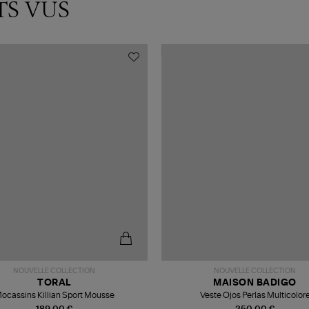
TS VUS
NOUVELLE COLLECTION
NOUVELLE COLLECTION
TORAL
MAISON BADIGO
ocassins Killian Sport Mousse
Veste Ojos Perlas Multicolor
189,00 €
250,00 €