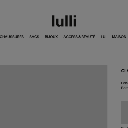
CHAUSSURES
SACS
BIJOUX
ACCESS & BEAUTÉ
LUI
MAISON
CL
Por
Port
tél
Bor
Do
Ma
Py
Kak
Bo