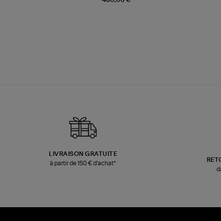
LIVRAISON GRATUITE
RET
à partir de 150 € d'achat*
d