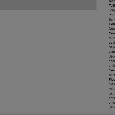
Made
Tail
Long
Prof
Band
Com
Doub
Cons
fair
écai
de p
votr
dégo
chale
alté
Néan
pati
Plus
main
méta
Le c
arti
uniq
(ref