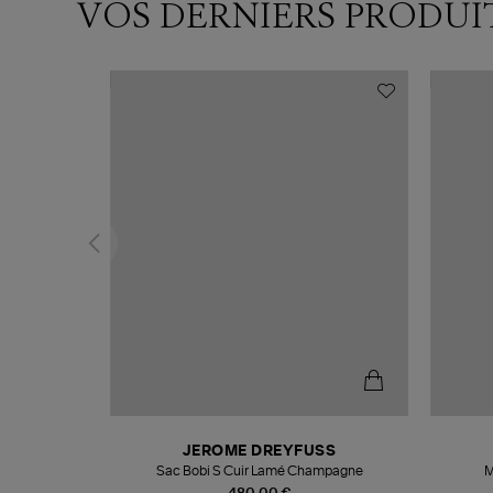
VOS DERNIERS PRODUI
N
JEROME DREYFUSS
te
Sac Bobi S Cuir Lamé Champagne
M
480,00 €