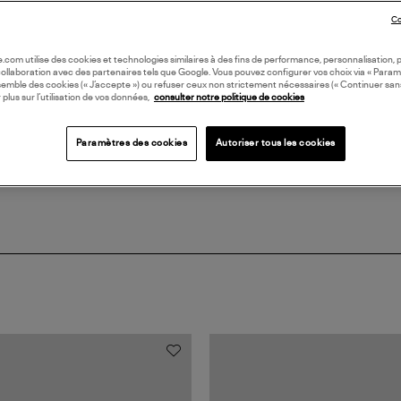
LI
Co
oile.com utilise des cookies et technologies similaires à des fins de performance, personnalisation, p
DI
collaboration avec des partenaires tels que Google. Vous pouvez configurer vos choix via « Param
semble des cookies (« J’accepte ») ou refuser ceux non strictement nécessaires (« Continuer san
 plus sur l’utilisation de vos données,
consulter notre politique de cookies
Coll
Paramètres des cookies
Autoriser tous les cookies