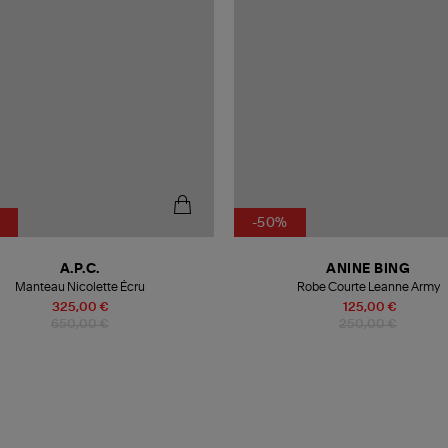
-50%
A.P.C.
ANINE BING
Manteau Nicolette Écru
Robe Courte Leanne Army
325,00 €
125,00 €
650,00 €
250,00 €