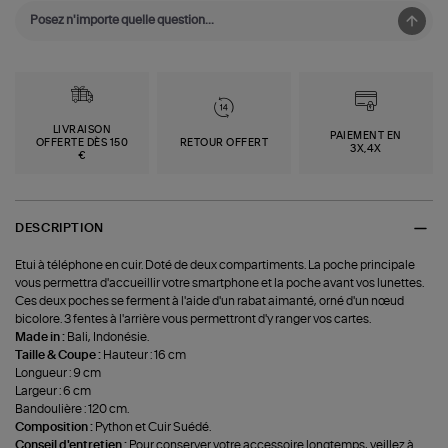
LIVRAISON
PAIEMENT EN
OFFERTE DÈS 150
RETOUR OFFERT
3X,4X
€
DESCRIPTION
Etui à téléphone en cuir. Doté de deux compartiments. La poche principale
vous permettra d'accueillir votre smartphone et la poche avant vos lunettes.
Ces deux poches se ferment à l'aide d'un rabat aimanté, orné d'un nœud
bicolore. 3 fentes à l'arrière vous permettront d'y ranger vos cartes.
Made in :
Bali, Indonésie.
Taille & Coupe :
Hauteur : 16 cm
Longueur : 9 cm
Largeur : 6 cm
Bandoulière : 120 cm.
Composition :
Python et Cuir Suédé.
Conseil d'entretien :
Pour conserver votre accessoire longtemps, veillez à