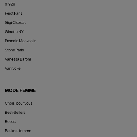
d1928
Feidt Paris
Gigi Clozeau
Ginette NY
Pascale Monvoisin
Stone Paris
Vanessa Baroni
Vanrycke
MODE FEMME
Choisi pour vous
Best-Sellers
Robes
Baskets femme