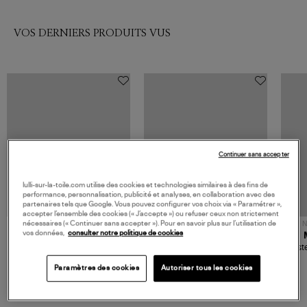
VOS DERNIERS PRODUITS VUS
Continuer sans accepter
lulli-sur-la-toile.com utilise des cookies et technologies similaires à des fins de
performance, personnalisation, publicité et analyses, en collaboration avec des
partenaires tels que Google. Vous pouvez configurer vos choix via « Paramétrer »,
accepter l’ensemble des cookies (« J’accepte ») ou refuser ceux non strictement
nécessaires (« Continuer sans accepter »). Pour en savoir plus sur l’utilisation de
NOUVELLE COLLECTION
N
vos données,
consulter notre politique de cookies
JEROME DREYFUSS
TORAL
Sac Bobi S Cuir Lamé
Mocassins Killian Sport
Veste
Champagne
Mousse
480,00 €
189,00 €
Paramètres des cookies
Autoriser tous les cookies