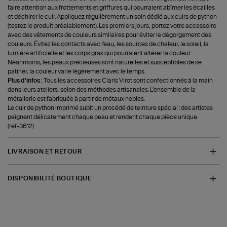
faire attention aux frottements et griffures qui pourraient abîmer les écailles
et déchirer le cuir. Appliquez régulièrement un soin dédié aux cuirs de python
(testez le produit préalablement). Les premiers jours, portez votre accessoire
avec des vêtements de couleurs similaires pour éviter le dégorgement des
couleurs. Évitez les contacts avec l'eau, les sources de chaleur, le soleil, la
lumière artificielle et les corps gras qui pourraient altérer la couleur.
Néanmoins, les peaux précieuses sont naturelles et susceptibles de se
patiner, la couleur varie légèrement avec le temps.
Plus d'infos :
Tous les accessoires Claris Virot sont confectionnés à la main
dans leurs ateliers, selon des méthodes artisanales. L’ensemble de la
métallerie est fabriquée à partir de métaux nobles.
Le cuir de python imprimé subit un procédé de teinture spécial : des artistes
peignent délicatement chaque peau et rendent chaque pièce unique.
(ref-3612)
LIVRAISON ET RETOUR
DISPONIBILITÉ BOUTIQUE