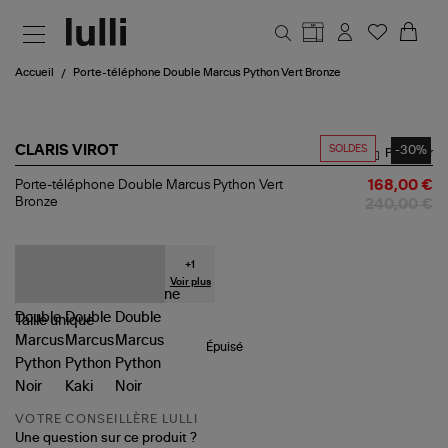
Aller au contenu principal
Accueil
Porte-téléphone Double Marcus Python Vert Bronze
SOLDES
-30%
CLARIS VIROT
Partager
Porte-
Porte-téléphone Double Marcus Python Vert
168,00 €
téléphone
Bronze
240,00 €
Double
Marcus
Python
Vert
+
1
Bronze
Voir plus
Taille
unique
Épuisé
VOTRE CONSEILLÈRE LULLI
Une question sur ce produit ?