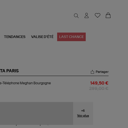
TENDANCES
VALISE D'ÉTÉ
LAST CHANCE
STA PARIS
Partager
te-
te-Téléphone Meghan Bourgogne
149,50 €
léphone
ghan
299,00 €
urgogne
+
6
Voir plus