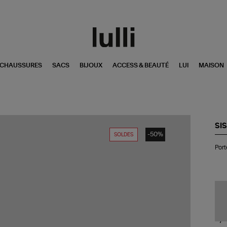
CHAUSSURES
SACS
BIJOUX
ACCESS & BEAUTÉ
LUI
MAISON
SI
-50%
SOLDES
Por
Por
Té
Me
Bo