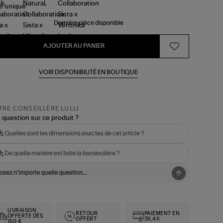
le
unique
Dernière pièce disponible
AJOUTER AU PANIER
VOIR DISPONIBILITÉ EN BOUTIQUE
RE CONSEILLÈRE LULLI
 question sur ce produit ?
Quelles sont les dimensions exactes de cet article ?
De quelle matière est faite la bandoulière ?
LIVRAISON
RETOUR
PAIEMENT EN
OFFERTE DÈS
OFFERT
3X,4X
150 €