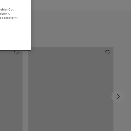
ublicité et
étrer »,
s accepter »).