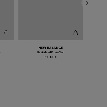
NEW BALANCE
e
Baskets 740 Sea Salt
Veste
120,00 €