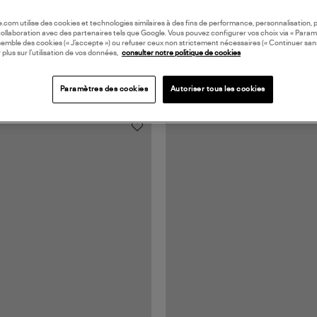
oile.com utilise des cookies et technologies similaires à des fins de performance, personnalisation, p
collaboration avec des partenaires tels que Google. Vous pouvez configurer vos choix via « Param
semble des cookies (« J’accepte ») ou refuser ceux non strictement nécessaires (« Continuer san
 plus sur l’utilisation de vos données,
consulter notre politique de cookies
Paramètres des cookies
Autoriser tous les cookies