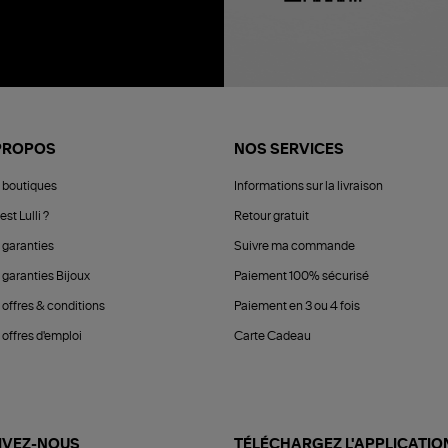
PROPOS
NOS SERVICES
 boutiques
Informations sur la livraison
est Lulli ?
Retour gratuit
 garanties
Suivre ma commande
 garanties Bijoux
Paiement 100% sécurisé
 offres & conditions
Paiement en 3 ou 4 fois
offres d'emploi
Carte Cadeau
IVEZ-NOUS
TÉLÉCHARGEZ L'APPLICATIO