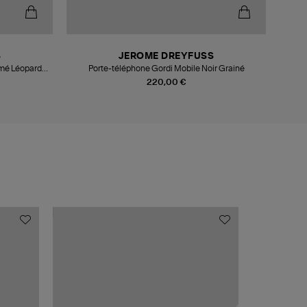
-5
S
JEROME DREYFUSS
imé Léopard
Porte-téléphone Gordi Mobile Noir Grainé
P
220,00 €