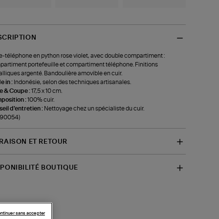
SCRIPTION
e-téléphone en python rose violet, avec double compartiment :
artiment portefeuille et compartiment téléphone. Finitions
lliques argenté. Bandoulière amovible en cuir.
 in :
Indonésie, selon des techniques artisanales.
le & Coupe :
17,5 x 10 cm.
position :
100% cuir.
eil d'entretien :
Nettoyage chez un spécialiste du cuir.
-90054)
VRAISON ET RETOUR
SPONIBILITÉ BOUTIQUE
ntinuer sans accepter