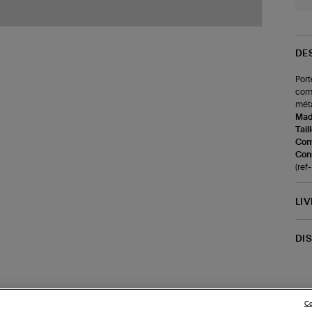
DE
Port
comp
méta
Made
Tail
Com
Cons
(ref
LI
DI
Co