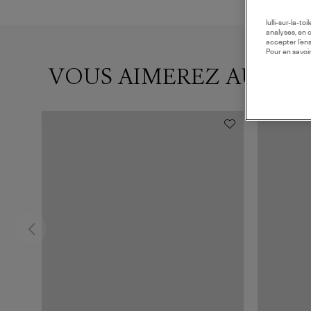
lulli-sur-la-t
analyses, en 
accepter l’en
Pour en savoir
VOUS AIMEREZ AUSSI