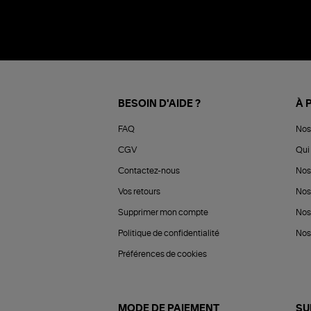
BESOIN D'AIDE ?
À 
FAQ
Nos
CGV
Qui 
Contactez-nous
Nos
Vos retours
Nos
Supprimer mon compte
Nos
Politique de confidentialité
Nos 
Préférences de cookies
MODE DE PAIEMENT
SU