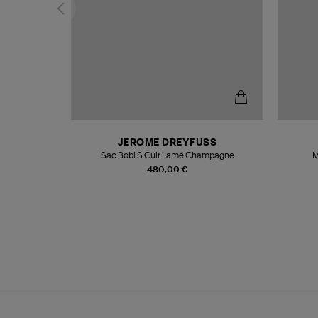
N
JEROME DREYFUSS
te
Sac Bobi S Cuir Lamé Champagne
M
480,00 €