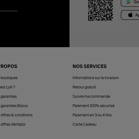
PROPOS
NOS SERVICES
 boutiques
Informations sur la livraison
est Lulli ?
Retour gratuit
 garanties
Suivre ma commande
 garanties Bijoux
Paiement 100% sécurisé
 offres & conditions
Paiement en 3 ou 4 fois
offres d'emploi
Carte Cadeau