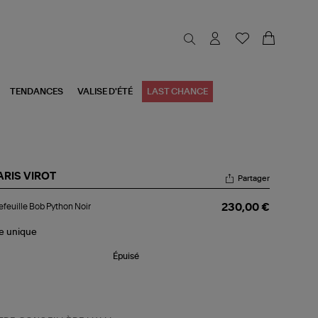
TENDANCES
VALISE D'ÉTÉ
LAST CHANCE
ARIS VIROT
Partager
tefeuille
efeuille Bob Python Noir
230,00 €
b
thon
r
le
unique
Épuisé