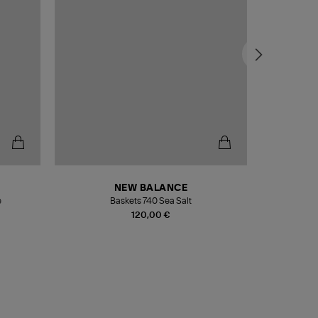
NEW BALANCE
e
Baskets 740 Sea Salt
Veste
120,00 €