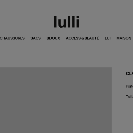
CHAUSSURES
SACS
BIJOUX
ACCESS & BEAUTÉ
LUI
MAISON
CL
Por
Port
Bo
Py
Noi
Tail