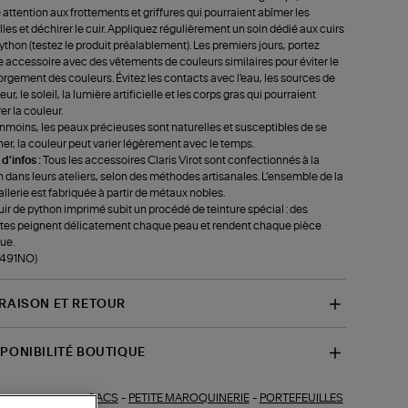
e attention aux frottements et griffures qui pourraient abîmer les
lles et déchirer le cuir. Appliquez régulièrement un soin dédié aux cuirs
ython (testez le produit préalablement). Les premiers jours, portez
e accessoire avec des vêtements de couleurs similaires pour éviter le
rgement des couleurs. Évitez les contacts avec l'eau, les sources de
ur, le soleil, la lumière artificielle et les corps gras qui pourraient
rer la couleur.
moins, les peaux précieuses sont naturelles et susceptibles de se
ner, la couleur peut varier légèrement avec le temps.
 d'infos :
Tous les accessoires Claris Virot sont confectionnés à la
 dans leurs ateliers, selon des méthodes artisanales. L’ensemble de la
llerie est fabriquée à partir de métaux nobles.
uir de python imprimé subit un procédé de teinture spécial : des
stes peignent délicatement chaque peau et rendent chaque pièce
ue.
-491NO)
VRAISON ET RETOUR
SPONIBILITÉ BOUTIQUE
SACS
-
PETITE MAROQUINERIE
-
PORTEFEUILLES
ections similaires :