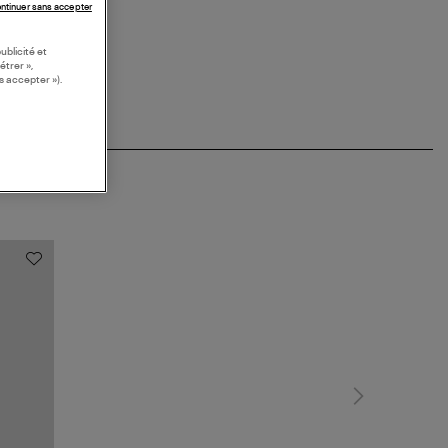
ntinuer sans accepter
ublicité et
étrer »,
s accepter »).