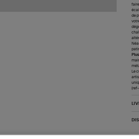
fair
écai
de p
votr
dégo
chale
alté
Néan
pati
Plus
main
méta
Le c
arti
uniq
(ref
LI
DI
Coll