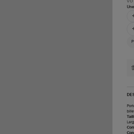
VOT
Une
DE
Port
bill
Tail
Larg
Com
Cons