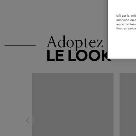
lulli-sur-la-t
analyses, en 
accepter l’en
Pour en savoir
Adoptez
LE LOOK