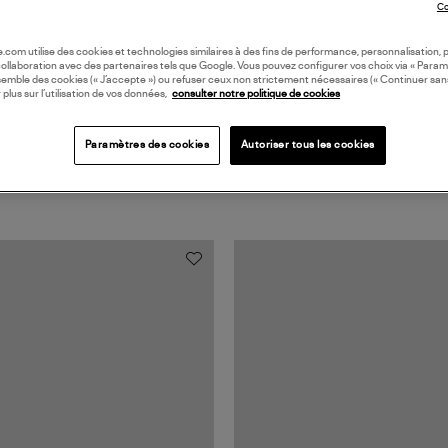
Co
oile.com utilise des cookies et technologies similaires à des fins de performance, personnalisation, p
collaboration avec des partenaires tels que Google. Vous pouvez configurer vos choix via « Param
semble des cookies (« J’accepte ») ou refuser ceux non strictement nécessaires (« Continuer san
 plus sur l’utilisation de vos données,
consulter notre politique de cookies
Paramètres des cookies
Autoriser tous les cookies