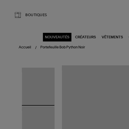
Aller au contenu principal
BOUTIQUES
NOUVEAUTÉS
CRÉATEURS
VÊTEMENTS
Accueil
Portefeuille Bob Python Noir