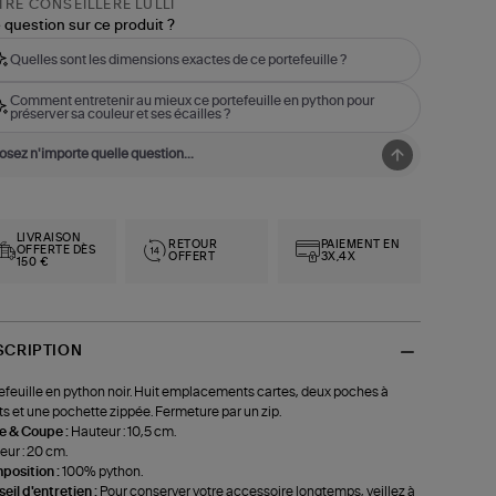
RE CONSEILLÈRE LULLI
 question sur ce produit ?
Quelles sont les dimensions exactes de ce portefeuille ?
Comment entretenir au mieux ce portefeuille en python pour
préserver sa couleur et ses écailles ?
LIVRAISON
RETOUR
PAIEMENT EN
OFFERTE DÈS
OFFERT
3X,4X
150 €
SCRIPTION
efeuille en python noir. Huit emplacements cartes, deux poches à
ets et une pochette zippée. Fermeture par un zip.
le & Coupe :
Hauteur : 10,5 cm.
eur : 20 cm.
position :
100% python.
eil d'entretien :
Pour conserver votre accessoire longtemps, veillez à