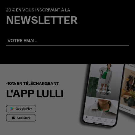
20 € EN VOUS INSCRIVANT À LA
NEWSLETTER
-10% EN TÉLÉCHARGEANT
L'APP LULLI