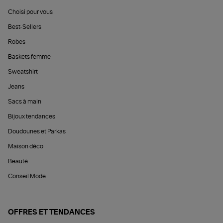
Choisi pour vous
Best-Sellers
Robes
Baskets femme
Sweatshirt
Jeans
Sacs à main
Bijoux tendances
Doudounes et Parkas
Maison déco
Beauté
Conseil Mode
OFFRES ET TENDANCES