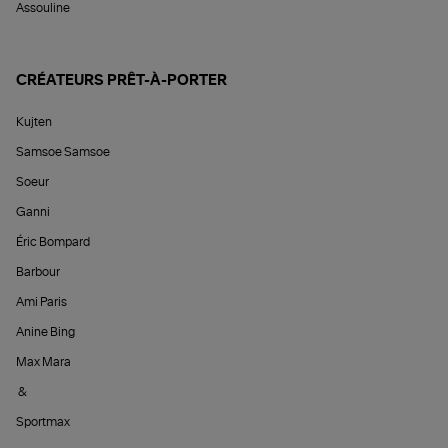
Assouline
CRÉATEURS PRÊT-À-PORTER
Kujten
Samsoe Samsoe
Soeur
Ganni
Éric Bompard
Barbour
Ami Paris
Anine Bing
Max Mara
&
Sportmax