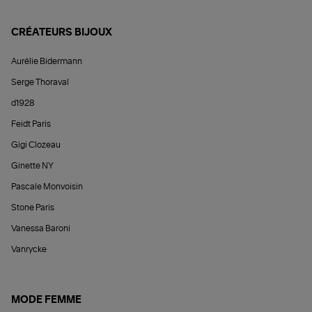
CRÉATEURS BIJOUX
Aurélie Bidermann
Serge Thoraval
d1928
Feidt Paris
Gigi Clozeau
Ginette NY
Pascale Monvoisin
Stone Paris
Vanessa Baroni
Vanrycke
MODE FEMME