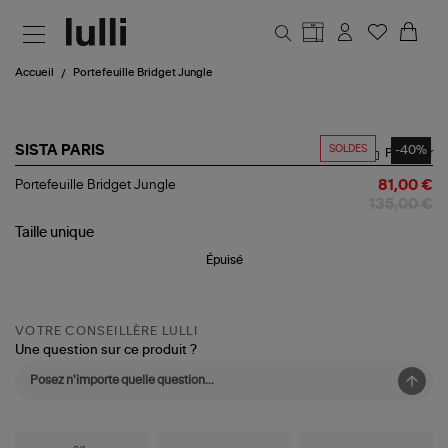
Aller au contenu principal
Accueil
Portefeuille Bridget Jungle
SOLDES
-40%
SISTA PARIS
Partager
Portefeuille
Portefeuille Bridget Jungle
81,00 €
Bridget
135,00 €
Jungle
Taille
unique
Épuisé
VOTRE CONSEILLÈRE LULLI
Une question sur ce produit ?