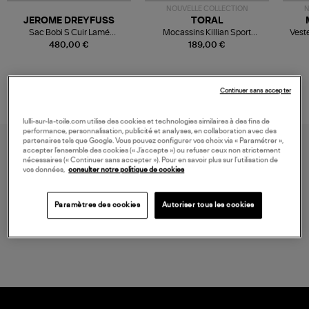
NOUVELLE COLLECTION
N
JEROME DREYFUSS
TORAL
Sac Bobi S Cuir Lamé
Mocassins Killian Sport
Veste
Champagne
Mousse
480,00 €
189,00 €
Continuer sans accepter
lulli-sur-la-toile.com utilise des cookies et technologies similaires à des fins de
performance, personnalisation, publicité et analyses, en collaboration avec des
partenaires tels que Google. Vous pouvez configurer vos choix via « Paramétrer »,
accepter l’ensemble des cookies (« J’accepte ») ou refuser ceux non strictement
nécessaires (« Continuer sans accepter »). Pour en savoir plus sur l’utilisation de
vos données,
consulter notre politique de cookies
Paramètres des cookies
Autoriser tous les cookies
LIVRAISON GRATUITE
à partir de 150 € d'achat*