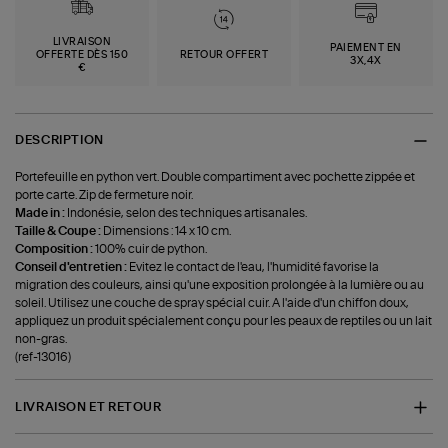
LIVRAISON
PAIEMENT EN
OFFERTE DÈS 150
RETOUR OFFERT
3X,4X
€
DESCRIPTION
Portefeuille en python vert. Double compartiment avec pochette zippée et
porte carte. Zip de fermeture noir.
Made in :
Indonésie, selon des techniques artisanales.
Taille & Coupe :
Dimensions : 14 x 10 cm.
Composition :
100% cuir de python.
Conseil d'entretien :
Evitez le contact de l'eau, l'humidité favorise la
migration des couleurs, ainsi qu'une exposition prolongée à la lumière ou au
soleil. Utilisez une couche de spray spécial cuir. A l'aide d'un chiffon doux,
appliquez un produit spécialement conçu pour les peaux de reptiles ou un lait
non-gras.
(ref-13016)
LIVRAISON ET RETOUR