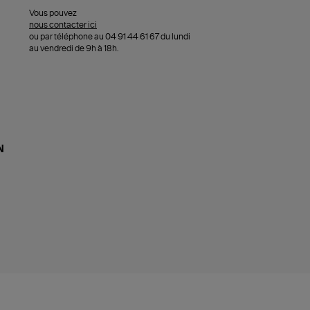
Vous pouvez
nous contacter ici
ou par téléphone au 04 91 44 61 67 du lundi
au vendredi de 9h à 18h.
N