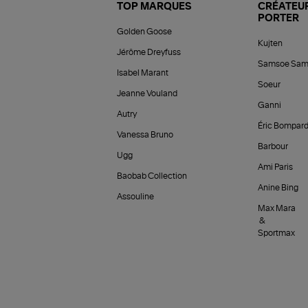
TOP MARQUES
CRÉATEUR
PORTER
Golden Goose
Kujten
Jérôme Dreyfuss
Samsoe Sam
Isabel Marant
Soeur
Jeanne Vouland
Ganni
Autry
Éric Bompar
Vanessa Bruno
Barbour
Ugg
Ami Paris
Baobab Collection
Anine Bing
Assouline
Max Mara
&
Sportmax