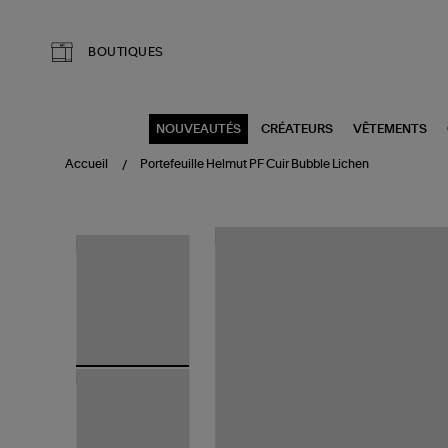
Aller au contenu principal
BOUTIQUES
NOUVEAUTÉS
CRÉATEURS
VÊTEMENTS
Accueil
Portefeuille Helmut PF Cuir Bubble Lichen