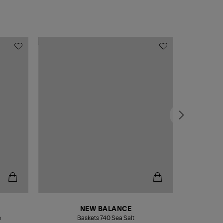
NEW BALANCE
e
Baskets 740 Sea Salt
Veste