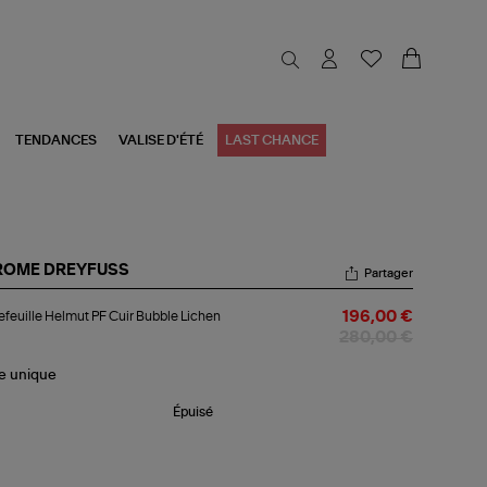
TENDANCES
VALISE D'ÉTÉ
LAST CHANCE
ROME DREYFUSS
Partager
tefeuille
efeuille Helmut PF Cuir Bubble Lichen
196,00 €
lmut
280,00 €
r
bble
le
unique
hen
Épuisé