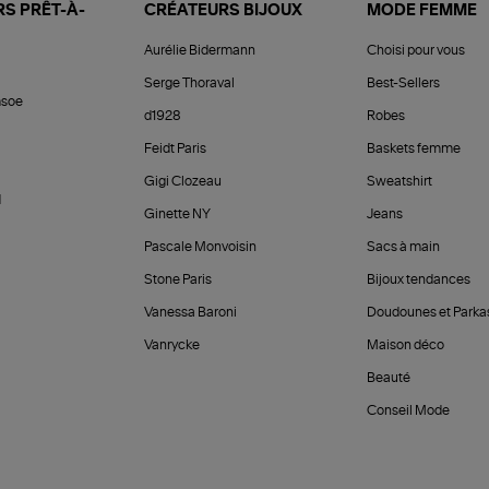
S PRÊT-À-
CRÉATEURS BIJOUX
MODE FEMME
Aurélie Bidermann
Choisi pour vous
Serge Thoraval
Best-Sellers
soe
d1928
Robes
Feidt Paris
Baskets femme
Gigi Clozeau
Sweatshirt
d
Ginette NY
Jeans
Pascale Monvoisin
Sacs à main
Stone Paris
Bijoux tendances
Vanessa Baroni
Doudounes et Parka
Vanrycke
Maison déco
Beauté
Conseil Mode