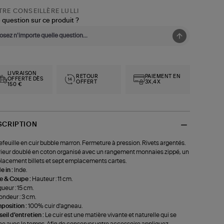
RE CONSEILLÈRE LULLI
 question sur ce produit ?
LIVRAISON
RETOUR
PAIEMENT EN
OFFERTE DÈS
OFFERT
3X,4X
150 €
SCRIPTION
efeuille en cuir bubble marron. Fermeture à pression. Rivets argentés.
rieur doublé en coton organisé avec un rangement monnaies zippé, un
acement billets et sept emplacements cartes.
 in :
Inde.
le & Coupe :
Hauteur : 11 cm.
ueur : 15 cm.
ondeur : 3 cm.
position :
100% cuir d'agneau.
eil d'entretien :
Le cuir est une matière vivante et naturelle qui se
ne avec le temps. Afin de conserver votre accessoire appliquez