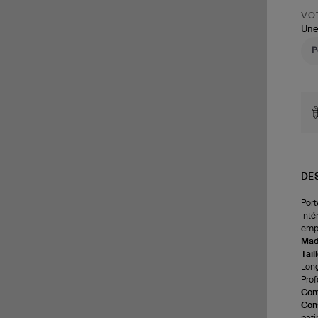
VOT
Une
DE
Port
Inté
empl
Made
Tail
Long
Prof
Com
Cons
pati