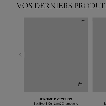
VOS DERNIERS PRODUI
N
JEROME DREYFUSS
te
Sac Bobi S Cuir Lamé Champagne
M