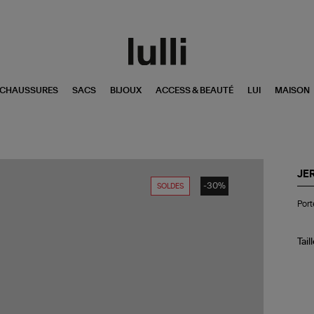
CHAUSSURES
SACS
BIJOUX
ACCESS & BEAUTÉ
LUI
MAISON
JE
-30%
SOLDES
Por
Port
He
PF
Cui
Bu
Tail
Lic