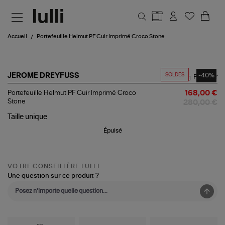
Aller au contenu principal
Accueil
Portefeuille Helmut PF Cuir Imprimé Croco Stone
SOLDES
-40%
JEROME DREYFUSS
Partager
Portefeuille
Portefeuille Helmut PF Cuir Imprimé Croco
168,00 €
Helmut
Stone
280,00 €
PF
Cuir
Taille
unique
Imprimé
Épuisé
Croco
Stone
VOTRE CONSEILLÈRE LULLI
Une question sur ce produit ?