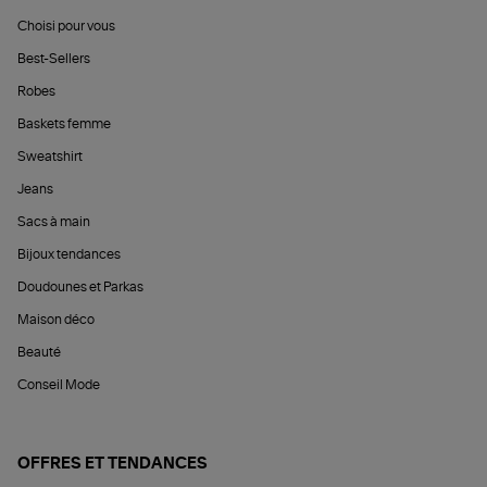
Choisi pour vous
Best-Sellers
Robes
Baskets femme
Sweatshirt
Jeans
Sacs à main
Bijoux tendances
Doudounes et Parkas
Maison déco
Beauté
Conseil Mode
OFFRES ET TENDANCES