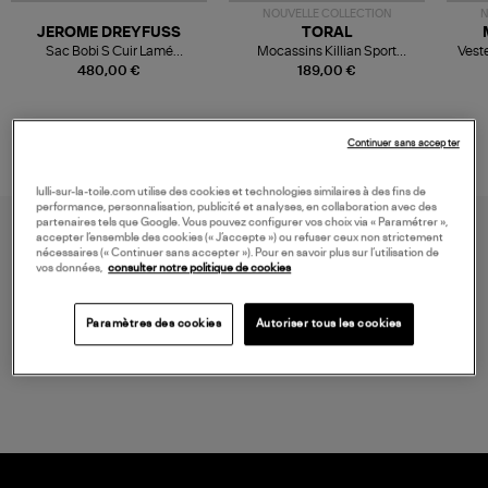
NOUVELLE COLLECTION
N
JEROME DREYFUSS
TORAL
Sac Bobi S Cuir Lamé
Mocassins Killian Sport
Veste
Champagne
Mousse
480,00 €
189,00 €
Continuer sans accepter
lulli-sur-la-toile.com utilise des cookies et technologies similaires à des fins de
performance, personnalisation, publicité et analyses, en collaboration avec des
partenaires tels que Google. Vous pouvez configurer vos choix via « Paramétrer »,
accepter l’ensemble des cookies (« J’accepte ») ou refuser ceux non strictement
nécessaires (« Continuer sans accepter »). Pour en savoir plus sur l’utilisation de
vos données,
consulter notre politique de cookies
Paramètres des cookies
Autoriser tous les cookies
LIVRAISON GRATUITE
à partir de 150 € d'achat*