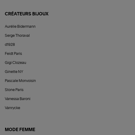
CRÉATEURS BIJOUX
Aurélie Bidermann
Serge Thoraval
d1928
Feidt Paris
Gigi Clozeau
Ginette NY
Pascale Monvoisin
Stone Paris
Vanessa Baroni
Vanrycke
MODE FEMME