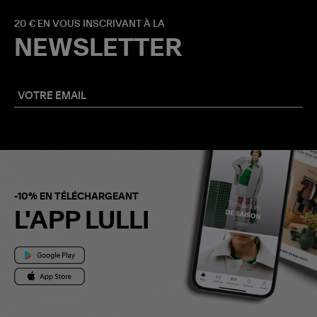
20 € EN VOUS INSCRIVANT À LA
NEWSLETTER
-10% EN TÉLÉCHARGEANT
L'APP LULLI