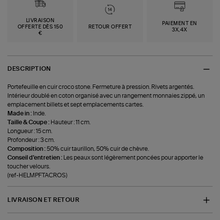
LIVRAISON
PAIEMENT EN
OFFERTE DÈS 150
RETOUR OFFERT
3X,4X
€
DESCRIPTION
Portefeuille en cuir croco stone. Fermeture à pression. Rivets argentés.
Intérieur doublé en coton organisé avec un rangement monnaies zippé, un
emplacement billets et sept emplacements cartes.
Made in :
Inde.
Taille & Coupe :
Hauteur : 11 cm.
Longueur : 15 cm.
Profondeur : 3 cm.
Composition :
50% cuir taurillon, 50% cuir de chèvre.
Conseil d'entretien :
Les peaux sont légèrement poncées pour apporter le
toucher velours.
(ref-HELMPFTACROS)
LIVRAISON ET RETOUR