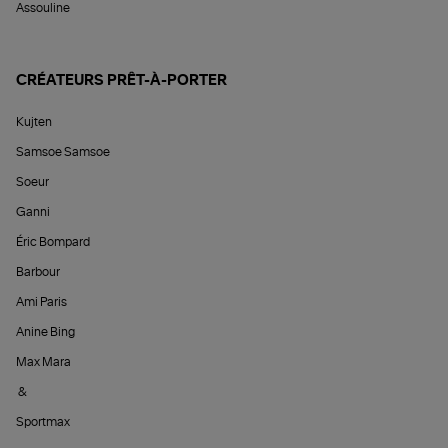
Assouline
CRÉATEURS PRÊT-À-PORTER
Kujten
Samsoe Samsoe
Soeur
Ganni
Éric Bompard
Barbour
Ami Paris
Anine Bing
Max Mara
&
Sportmax