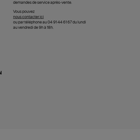
demandes de service après-vente.
Vous pouvez
nous contacter ici
ou par téléphone au 04 91 44 61 67 du lundi
au vendredi de 9h à 18h.
N