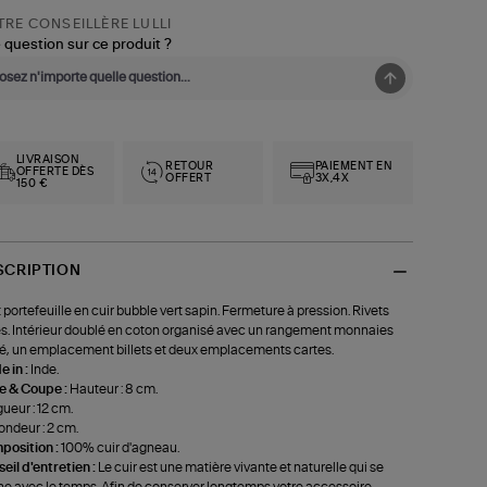
RE CONSEILLÈRE LULLI
 question sur ce produit ?
LIVRAISON
RETOUR
PAIEMENT EN
OFFERTE DÈS
OFFERT
3X,4X
150 €
SCRIPTION
t portefeuille en cuir bubble vert sapin. Fermeture à pression. Rivets
s. Intérieur doublé en coton organisé avec un rangement monnaies
é, un emplacement billets et deux emplacements cartes.
 in :
Inde.
le & Coupe :
Hauteur : 8 cm.
ueur : 12 cm.
ondeur : 2 cm.
position :
100% cuir d'agneau.
eil d'entretien :
Le cuir est une matière vivante et naturelle qui se
ne avec le temps. Afin de conserver longtemps votre accessoire,