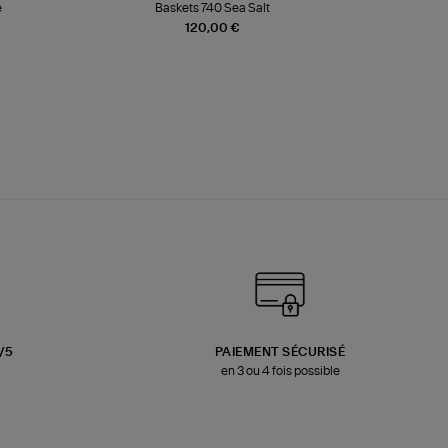
e
Baskets 740 Sea Salt
Veste
120,00 €
3/5
PAIEMENT SÉCURISÉ
en 3 ou 4 fois possible