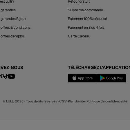
est Lulli ?
Retour gratuit
 garanties
Suivre ma commande
 garanties Bijoux
Paiement 100% sécurisé
 offres & conditions
Paiement en 3 ou 4 fois
offres d'emploi
Carte Cadeau
IVEZ-NOUS
TÉLÉCHARGEZ L'APPLICATIO
© LULLI 2025 - Tous droits réservés -CGV-Plan du site-Politique de confidentialité