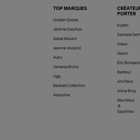
TOP MARQUES
CRÉATEUR
PORTER
Golden Goose
Kujten
Jérôme Dreyfuss
Samsoe Sam
Isabel Marant
Soeur
Jeanne Vouland
Ganni
Autry
Éric Bompar
Vanessa Bruno
Barbour
Ugg
Ami Paris
Baobab Collection
Anine Bing
Assouline
Max Mara
&
Sportmax