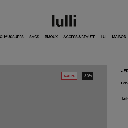
CHAUSSURES
SACS
BIJOUX
ACCESS & BEAUTÉ
LUI
MAISON
JE
-30%
SOLDES
Por
Port
He
PM
Cui
Bu
Tail
Sap