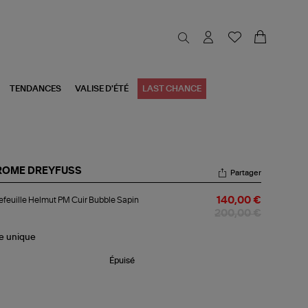
TENDANCES
VALISE D'ÉTÉ
LAST CHANCE
ROME DREYFUSS
Partager
tefeuille
efeuille Helmut PM Cuir Bubble Sapin
140,00 €
lmut
200,00 €
r
bble
le
unique
in
Épuisé