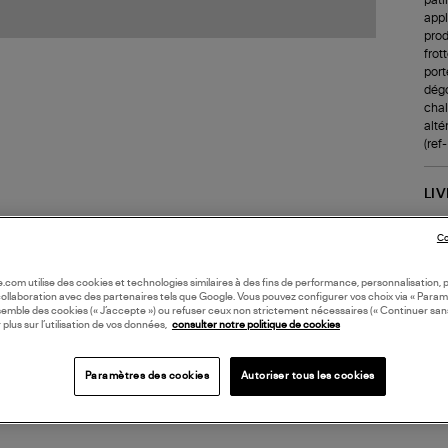
appl
prod
frot
port
dégo
chale
alté
(re
LI
Co
DI
oile.com utilise des cookies et technologies similaires à des fins de performance, personnalisation, p
Coll
collaboration avec des partenaires tels que Google. Vous pouvez configurer vos choix via « Param
semble des cookies (« J’accepte ») ou refuser ceux non strictement nécessaires (« Continuer san
 plus sur l’utilisation de vos données,
consulter notre politique de cookies
Paramètres des cookies
Autoriser tous les cookies