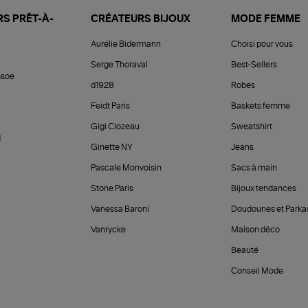
S PRÊT-À-
CRÉATEURS BIJOUX
MODE FEMME
Aurélie Bidermann
Choisi pour vous
Serge Thoraval
Best-Sellers
soe
d1928
Robes
Feidt Paris
Baskets femme
Gigi Clozeau
Sweatshirt
d
Ginette NY
Jeans
Pascale Monvoisin
Sacs à main
Stone Paris
Bijoux tendances
Vanessa Baroni
Doudounes et Parka
Vanrycke
Maison déco
Beauté
Conseil Mode