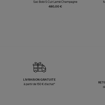
te
Sac Bobi S Cuir Lamé Champagne
M
480,00 €
LIVRAISON GRATUITE
RET
à partir de 150 € d'achat*
d