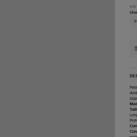
VOT
Une
DE
Peti
doré
zipp
Made
Tail
Long
Prof
Com
Cons
pati