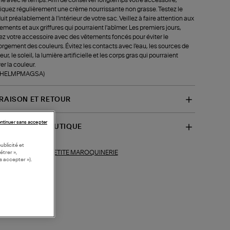
iquez régulièrement une crème nourrissante non grasse. Testez le
uit préalablement à l'intérieur de votre sac. Veillez à faire attention aux
tements et aux griffures qui pourraient l'abîmer. Les premiers jours,
ez votre accessoire avec des vêtements foncés pour éviter le
rgement des couleurs. Évitez les contacts avec l'eau, les sources de
ur, le soleil, la lumière artificielle et les corps gras qui pourraient
rer la couleur.
f-HELMPMAGSA)
VRAISON ET RETOUR
ntinuer sans accepter
SPONIBILITÉ BOUTIQUE
ublicité et
PETITE MAROQUINERIE
ections similaires :
étrer »,
s accepter »).