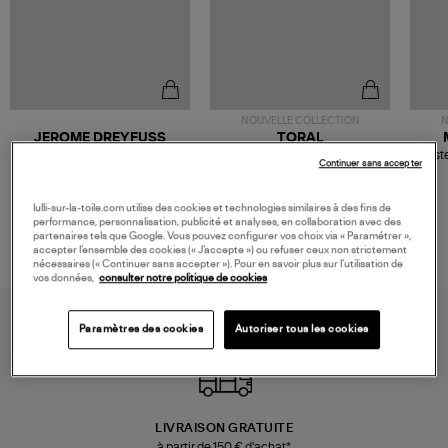
NOUVELLE COLLECTION
N
JEROME DREYFUSS
TORAL
Sac Bobi S Cuir Lamé
Mocassins Killian Sport
Veste
Continuer sans accepter
Champagne
Mousse
480,00 €
189,00 €
lulli-sur-la-toile.com utilise des cookies et technologies similaires à des fins de
performance, personnalisation, publicité et analyses, en collaboration avec des
partenaires tels que Google. Vous pouvez configurer vos choix via « Paramétrer »,
accepter l’ensemble des cookies (« J’accepte ») ou refuser ceux non strictement
nécessaires (« Continuer sans accepter »). Pour en savoir plus sur l’utilisation de
vos données,
consulter notre politique de cookies
Paramètres des cookies
Autoriser tous les cookies
LIVRAISON GRATUITE
à partir de 150 € d'achat*