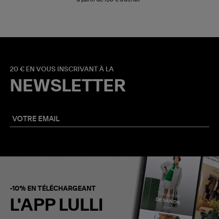
20 € EN VOUS INSCRIVANT À LA
NEWSLETTER
-10% EN TÉLÉCHARGEANT
L'APP LULLI