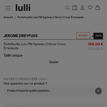
Aller au contenu principal
Accueil
Portefeuille Lulu PM Agneau Chèvre Croco Émeraude
SOLDES
-30%
JEROME DREYFUSS
Partager
Portefeuille
Portefeuille Lulu PM Agneau Chèvre Croco
189,00 €
Lulu
Émeraude
270,00 €
PM
Agneau
Taille
unique
Chèvre
Épuisé
Croco
Émeraude
VOTRE CONSEILLÈRE LULLI
Une question sur ce produit ?