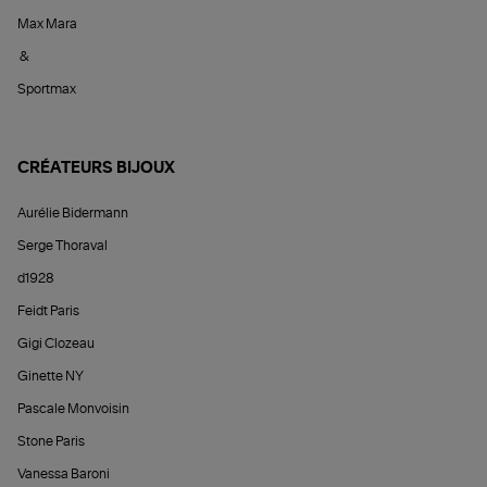
Max Mara
&
Sportmax
CRÉATEURS BIJOUX
Aurélie Bidermann
Serge Thoraval
d1928
Feidt Paris
Gigi Clozeau
Ginette NY
Pascale Monvoisin
Stone Paris
Vanessa Baroni