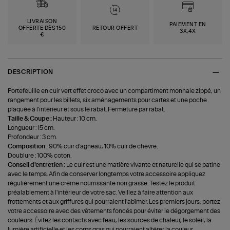
LIVRAISON
PAIEMENT EN
OFFERTE DÈS 150
RETOUR OFFERT
3X,4X
€
DESCRIPTION
Portefeuille en cuir vert effet croco avec un compartiment monnaie zippé, un
rangement pour les billets, six aménagements pour cartes et une poche
plaquée à l'intérieur et sous le rabat. Fermeture par rabat.
Taille & Coupe :
Hauteur : 10 cm.
Longueur : 15 cm.
Profondeur : 3 cm.
Composition :
90% cuir d'agneau, 10% cuir de chèvre.
Doublure : 100% coton.
Conseil d'entretien :
Le cuir est une matière vivante et naturelle qui se patine
avec le temps. Afin de conserver longtemps votre accessoire appliquez
régulièrement une crème nourrissante non grasse. Testez le produit
préalablement à l'intérieur de votre sac. Veillez à faire attention aux
frottements et aux griffures qui pourraient l'abîmer. Les premiers jours, portez
votre accessoire avec des vêtements foncés pour éviter le dégorgement des
couleurs. Évitez les contacts avec l'eau, les sources de chaleur, le soleil, la
lumière artificielle et les corps gras qui pourraient altérer la couleur.