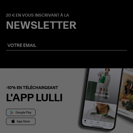
20 € EN VOUS INSCRIVANT À LA
NEWSLETTER
-10% EN TÉLÉCHARGEANT
L'APP LULLI