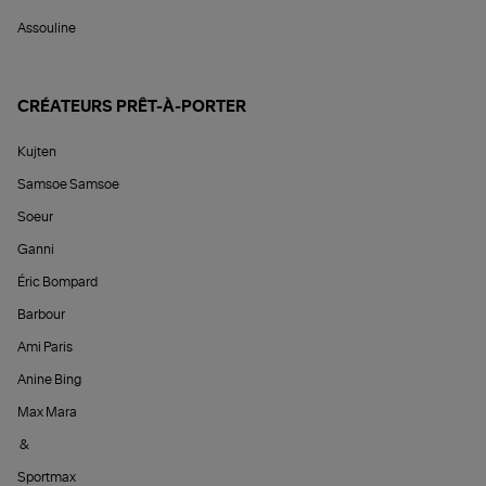
Assouline
CRÉATEURS PRÊT-À-PORTER
Kujten
Samsoe Samsoe
Soeur
Ganni
Éric Bompard
Barbour
Ami Paris
Anine Bing
Max Mara
&
Sportmax