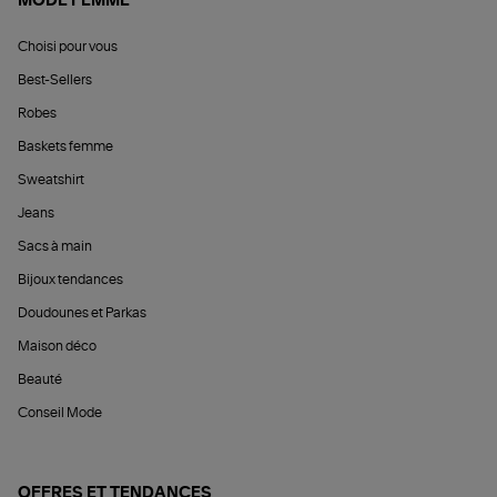
MODE FEMME
Choisi pour vous
Best-Sellers
Robes
Baskets femme
Sweatshirt
Jeans
Sacs à main
Bijoux tendances
Doudounes et Parkas
Maison déco
Beauté
Conseil Mode
OFFRES ET TENDANCES