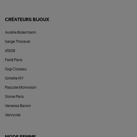
CRÉATEURS BIJOUX
Aurélie Bidermann
Serge Thoraval
d1928
Feidt Paris
Gigi Clozeau
Ginette NY
Pascale Monvoisin
Stone Paris
Vanessa Baroni
Vanrycke