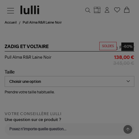
Aller au contenu principal
Accueil
Pull Alma R&R Laine Noir
SOLDES
-60%
ZADIG ET VOLTAIRE
Partager
Pull
Pull Alma R&R Laine Noir
138,00 €
Alma
345,00 €
R&R
Laine
Taille
Noir
Prendre votre taille habituelle.
VOTRE CONSEILLÈRE LULLI
Une question sur ce produit ?