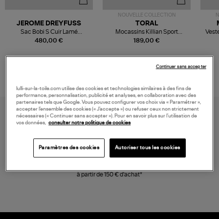
NOUVELLE COLLECTION
N
JEROME DREYFUSS
TORAL
Sac Bobi S Cuir Lamé
Mocassins Killian Sport
Veste
Champagne
Mousse
480,00 €
189,00 €
Continuer sans accepter
lulli-sur-la-toile.com utilise des cookies et technologies similaires à des fins de
performance, personnalisation, publicité et analyses, en collaboration avec des
partenaires tels que Google. Vous pouvez configurer vos choix via « Paramétrer »,
accepter l’ensemble des cookies (« J’accepte ») ou refuser ceux non strictement
nécessaires (« Continuer sans accepter »). Pour en savoir plus sur l’utilisation de
vos données,
consulter notre politique de cookies
Paramètres des cookies
Autoriser tous les cookies
LIVRAISON GRATUITE
à partir de 150 € d'achat*