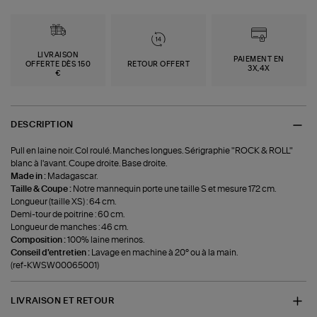
LIVRAISON
PAIEMENT EN
OFFERTE DÈS 150
RETOUR OFFERT
3X,4X
€
DESCRIPTION
Pull en laine noir. Col roulé. Manches longues. Sérigraphie "ROCK & ROLL"
blanc à l'avant. Coupe droite. Base droite.
Made in :
Madagascar.
Taille & Coupe :
Notre mannequin porte une taille S et mesure 172 cm.
Longueur (taille XS) : 64 cm.
Demi-tour de poitrine : 60 cm.
Longueur de manches : 46 cm.
Composition :
100% laine merinos.
Conseil d'entretien :
Lavage en machine à 20° ou à la main.
(ref-KWSW00065001)
LIVRAISON ET RETOUR