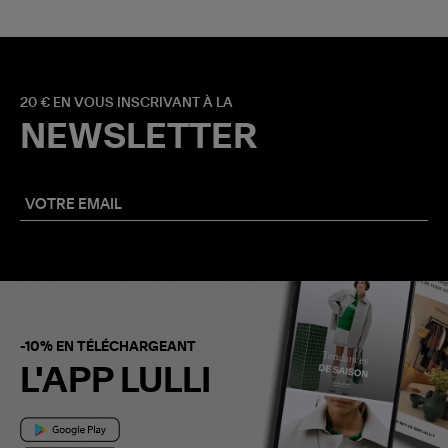
20 € EN VOUS INSCRIVANT À LA
NEWSLETTER
-10% EN TÉLÉCHARGEANT
L'APP LULLI