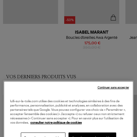
-50%
ISABEL MARANT
Boucles d'oreilles Awa Argenté
Jean
(
175,00 €
350,00 €
VOS DERNIERS PRODUITS VUS
Continuer sans accepter
lulli-sur-la-toile.com utilise des cookies et technologies similaires à des fins de
performance, personnalisation, publicité et analyses, en collaboration avec des
partenaires tels que Google. Vous pouvez configurer vos choix via « Paramétrer »,
accepter l’ensemble des cookies (« J’accepte ») ou refuser ceux non strictement
nécessaires (« Continuer sans accepter »). Pour en savoir plus sur l’utilisation de
vos données,
consulter notre politique de cookies