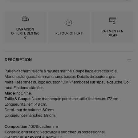
LIVRAISON
PAIEMENT EN
OFFERTE DÈS 150
RETOUR OFFERT
3X,4X
€
DESCRIPTION
Pull en cachemire écru à rayures marine. Coupe large et raccourcie.
Manches longues à emmanchures basses. Détails de boutons gris
métallisés ornés du logo écusson "DMN" embossé sur l'épaule gauche. Col
rond. Finitions côtelées.
Made in :
Chine.
Taille & Coupe :
Notre mannequin porte une taille 1 et mesure 172 cm.
Longueur (taille 1) : 48 cm.
Demi-tour de poitrine : 60 cm.
Longueur de manches : 58 cm.
Composition :
100% cachemire
Conseil d'entretien :
Nettoyage à sec chez un professionnel.
(ref-W24PUBABYSOLALF60MUL)