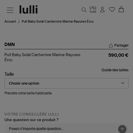
Aller au contenu principal
Accueil
Pull Baby Solal Cachemire Marine Rayures Écru
DMN
Partager
Pull
Pull Baby Solal Cachemire Marine Rayures
590,00 €
Baby
Écru
Solal
Cachemire
Guide des tailles
Marine
Taille
Rayures
Écru
Prendre votre taille habituelle.
VOTRE CONSEILLÈRE LULLI
Une question sur ce produit ?