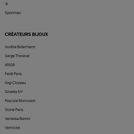
&
Sportmax
CRÉATEURS BIJOUX
Aurélie Bidermann
Serge Thoraval
d1928
Feidt Paris
Gigi Clozeau
Ginette NY
Pascale Monvoisin
Stone Paris
Vanessa Baroni
Vanrycke