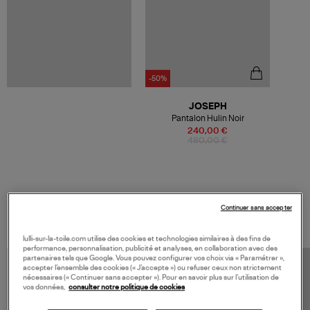
-50%
JOSEPH
Pantalon Hulin Noir
240,00 €
480,00 €
VOS DERNIERS PRODUITS VUS
Continuer sans accepter
lulli-sur-la-toile.com utilise des cookies et technologies similaires à des fins de
performance, personnalisation, publicité et analyses, en collaboration avec des
partenaires tels que Google. Vous pouvez configurer vos choix via « Paramétrer »,
accepter l’ensemble des cookies (« J’accepte ») ou refuser ceux non strictement
nécessaires (« Continuer sans accepter »). Pour en savoir plus sur l’utilisation de
vos données,
consulter notre politique de cookies