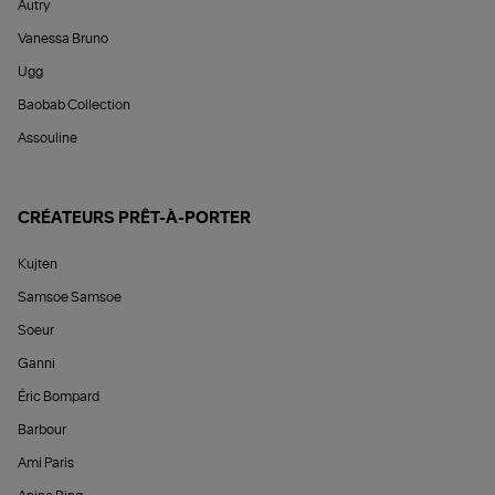
Autry
Vanessa Bruno
Ugg
Baobab Collection
Assouline
CRÉATEURS PRÊT-À-PORTER
Kujten
Samsoe Samsoe
Soeur
Ganni
Éric Bompard
Barbour
Ami Paris