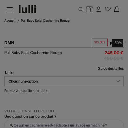
Aller au contenu principal
Accueil
Pull Baby Solal Cachemire Rouge
SOLDES
-50%
DMN
Partager
Pull
Pull Baby Solal Cachemire Rouge
245,00 €
Baby
490,00 €
Solal
Cachemire
Guide des tailles
Rouge
Taille
Prenez votre taille habituelle.
VOTRE CONSEILLÈRE LULLI
Une question sur ce produit ?
Ce pull en cachemire est-il adapté à un lavage en machine ?