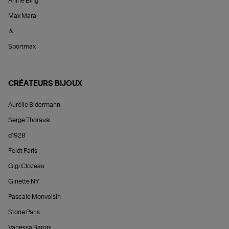
Anine Bing
Max Mara
&
Sportmax
CRÉATEURS BIJOUX
Aurélie Bidermann
Serge Thoraval
d1928
Feidt Paris
Gigi Clozeau
Ginette NY
Pascale Monvoisin
Stone Paris
Vanessa Baroni