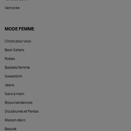
Vanrycke
MODE FEMME
Choisi pour vous
Best-Sellers
Robes
Baskets femme
Sweatshirt
Jeans
Sacs à main
Bijoux tendances
Doudounes et Parkas
Maison déco
Beauté