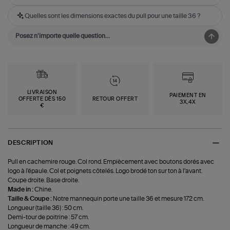
Quelles sont les dimensions exactes du pull pour une taille 36 ?
LIVRAISON
PAIEMENT EN
OFFERTE DÈS 150
RETOUR OFFERT
3X,4X
€
DESCRIPTION
Pull en cachemire rouge. Col rond. Empiècement avec boutons dorés avec
logo à l'épaule. Col et poignets côtelés. Logo brodé ton sur ton à l'avant.
Coupe droite. Base droite.
Made in :
Chine.
Taille & Coupe :
Notre mannequin porte une taille 36 et mesure 172 cm.
Longueur (taille 36) : 50 cm.
Demi-tour de poitrine : 57 cm.
Longueur de manche : 49 cm.