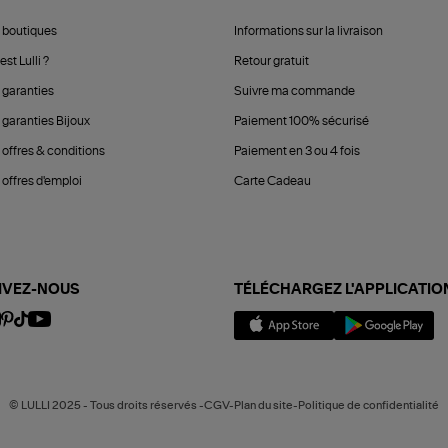
 boutiques
Informations sur la livraison
est Lulli ?
Retour gratuit
 garanties
Suivre ma commande
 garanties Bijoux
Paiement 100% sécurisé
 offres & conditions
Paiement en 3 ou 4 fois
offres d'emploi
Carte Cadeau
IVEZ-NOUS
TÉLÉCHARGEZ L'APPLICATIO
© LULLI 2025 - Tous droits réservés -CGV-Plan du site-Politique de confidentialité