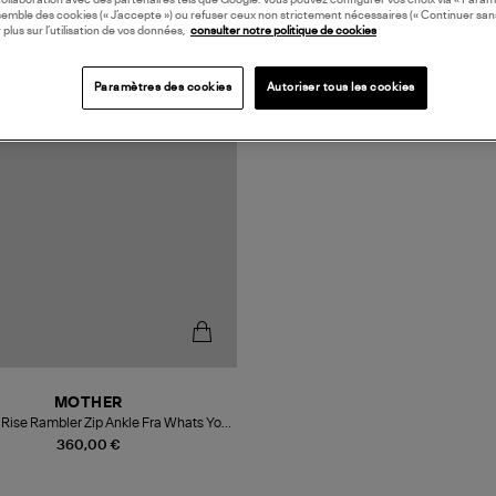
collaboration avec des partenaires tels que Google. Vous pouvez configurer vos choix via « Param
semble des cookies (« J’accepte ») ou refuser ceux non strictement nécessaires (« Continuer san
 plus sur l’utilisation de vos données,
consulter notre politique de cookies
Paramètres des cookies
Autoriser tous les cookies
MOTHER
 Rise Rambler Zip Ankle Fra Whats Your
Sig
360,00 €