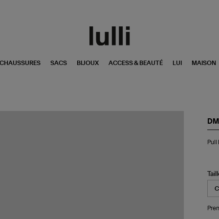
CHAUSSURES
SACS
BIJOUX
ACCESS & BEAUTÉ
LUI
MAISON
DM
Pul
Pull
Ba
Sol
Ca
Ta
Tail
Pren