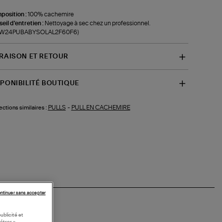
position :
100% cachemire
eil d'entretien :
Nettoyage à sec chez un professionnel.
f-W24PUBABYSOLAL2F60F6)
VRAISON ET RETOUR
SPONIBILITÉ BOUTIQUE
PULLS
-
PULL EN CACHEMIRE
ections similaires :
ntinuer sans accepter
ublicité et