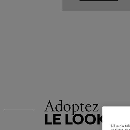
Adoptez
LE LOOK
lulli-sur-la-t