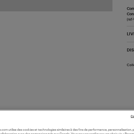
Com
Cons
(re
LI
DI
Coll
Co
oile.com utilise des cookies et technologies similaires à des fins de performance, personnalisation, p