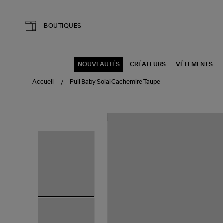
Aller au contenu principal
BOUTIQUES
NOUVEAUTÉS
CRÉATEURS
VÊTEMENTS
Accueil
Pull Baby Solal Cachemire Taupe