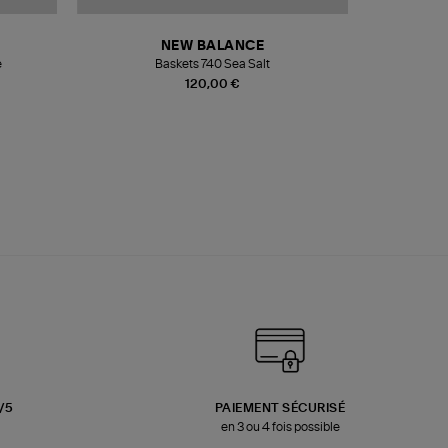
NEW BALANCE
e
Baskets 740 Sea Salt
Veste
120,00 €
3/5
PAIEMENT SÉCURISÉ
en 3 ou 4 fois possible