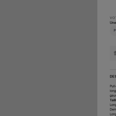
VOT
Une
DE
Pull
long
gau
Tail
Long
Demi
Long