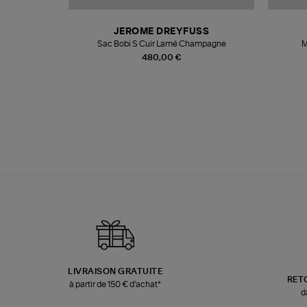
N
JEROME DREYFUSS
te
Sac Bobi S Cuir Lamé Champagne
M
480,00 €
LIVRAISON GRATUITE
RET
à partir de 150 € d'achat*
d