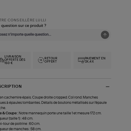
RE CONSEILLÈRE LULLI
 question sur ce produit ?
LIVRAISON
RETOUR
PAIEMENT EN
OFFERTE DÈS
OFFERT
3X,4X
150 €
SCRIPTION
 en cachemire épais. Coupe droite cropped. Col rond. Manches
ues à épaules tombantes. Détails de boutons métallisés sur l'épaule
che.
le & Coupe :
Notre mannequin porte une taille 1 et mesure 172 cm.
ueur (taille 1) : 48 cm.
-tour de poitrine : 60 cm.
ueur de manches : 58 cm.