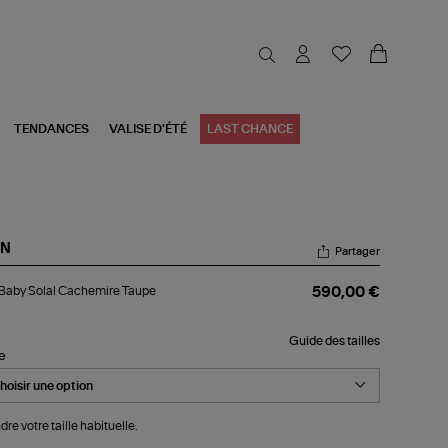
TENDANCES
VALISE D'ÉTÉ
LAST CHANCE
N
Partager
l
 Baby Solal Cachemire Taupe
590,00 €
by
al
chemire
Guide des tailles
upe
le
dre votre taille habituelle.