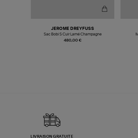
N
JEROME DREYFUSS
te
Sac Bobi S Cuir Lamé Champagne
M
480,00 €
LIVRAISON GRATUITE