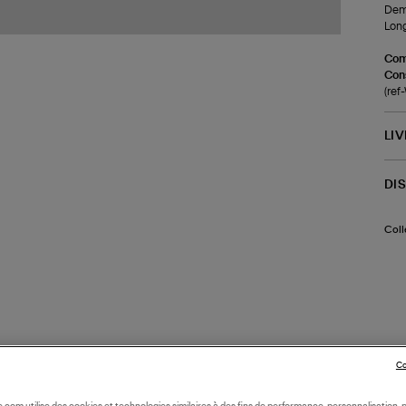
Demi
Long
Com
Cons
(re
LI
DI
Coll
Co