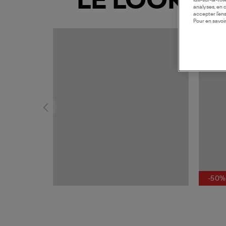
LE LOOK
lulli-sur-la-t
analyses, en 
accepter l’en
Pour en savoir
MADE I
-50%