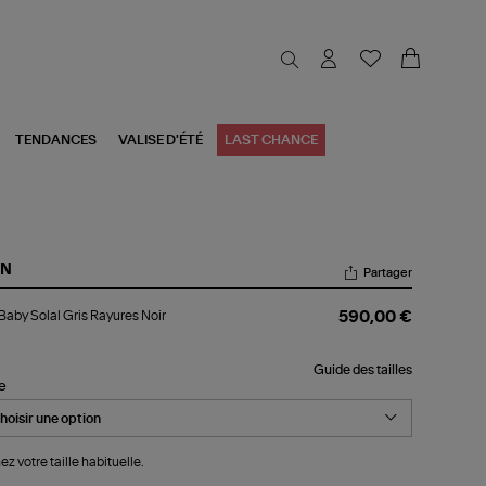
TENDANCES
VALISE D'ÉTÉ
LAST CHANCE
N
Partager
l
 Baby Solal Gris Rayures Noir
590,00 €
by
al
s
Guide des tailles
yures
le
r
ez votre taille habituelle.