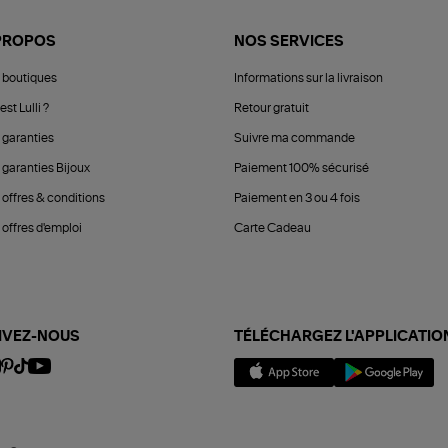
PROPOS
NOS SERVICES
 boutiques
Informations sur la livraison
est Lulli ?
Retour gratuit
 garanties
Suivre ma commande
 garanties Bijoux
Paiement 100% sécurisé
 offres & conditions
Paiement en 3 ou 4 fois
offres d'emploi
Carte Cadeau
IVEZ-NOUS
TÉLÉCHARGEZ L'APPLICATIO