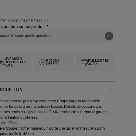
RE CONSEILLÈRE LULLI
 question sur ce produit ?
LIVRAISON
RETOUR
PAIEMENT EN
OFFERTE DÈS
OFFERT
3X,4X
150 €
SCRIPTION
 en cachemire gris à rayures noires. Coupe large et raccourcie.
hes longues à emmanchures basses. Détails de boutons gris
llisés ornés du logo écusson "DMN" embossé sur l'épaule gauche.
rond. Finitions côtelées.
 in :
Chine.
le & Coupe :
Notre mannequin porte une taille 1 et mesure 172 cm.
ueur (taille 1) : 48 cm.