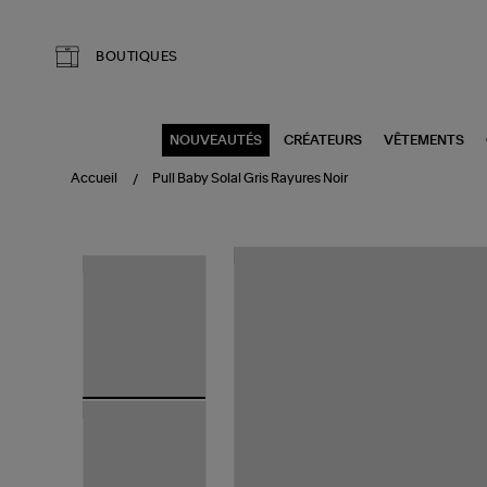
Aller au contenu principal
BOUTIQUES
NOUVEAUTÉS
CRÉATEURS
VÊTEMENTS
Accueil
Pull Baby Solal Gris Rayures Noir