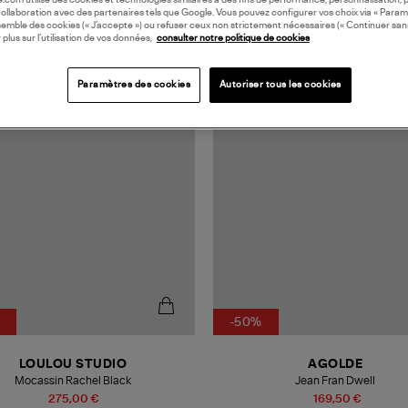
oile.com utilise des cookies et technologies similaires à des fins de performance, personnalisation, p
collaboration avec des partenaires tels que Google. Vous pouvez configurer vos choix via « Param
semble des cookies (« J’accepte ») ou refuser ceux non strictement nécessaires (« Continuer san
 plus sur l’utilisation de vos données,
consulter notre politique de cookies
N EUROPE
Paramètres des cookies
Autoriser tous les cookies
-50%
LOULOU STUDIO
AGOLDE
Mocassin Rachel Black
Jean Fran Dwell
275,00 €
169,50 €