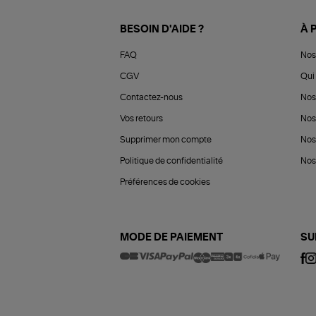
BESOIN D'AIDE ?
À 
FAQ
Nos
CGV
Qui 
Contactez-nous
Nos
Vos retours
Nos
Supprimer mon compte
Nos
Politique de confidentialité
Nos 
Préférences de cookies
MODE DE PAIEMENT
SU