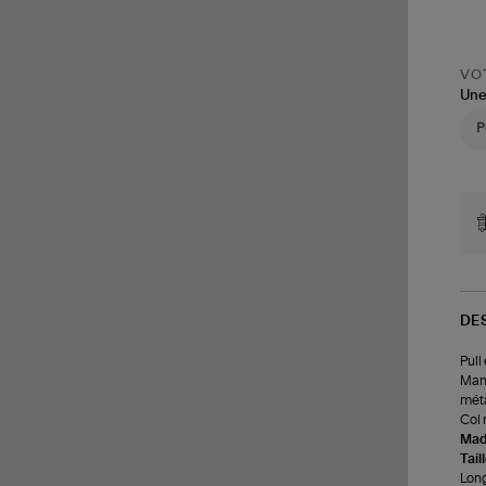
VOT
Une
DE
Pull
Manc
méta
Col 
Made
Tail
Long