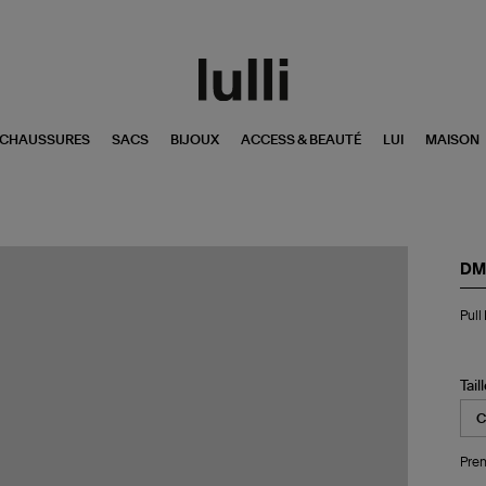
CHAUSSURES
SACS
BIJOUX
ACCESS & BEAUTÉ
LUI
MAISON
DM
Pul
Pull
Ba
Sol
Gri
Ra
Tail
Noi
Pren