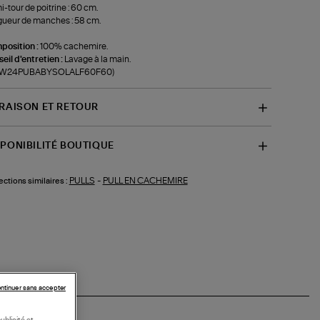
-tour de poitrine : 60 cm.
ueur de manches : 58 cm.
position :
100% cachemire.
eil d'entretien :
Lavage à la main.
f-W24PUBABYSOLALF60F60)
VRAISON ET RETOUR
SPONIBILITÉ BOUTIQUE
PULLS
-
PULL EN CACHEMIRE
ections similaires :
ntinuer sans accepter