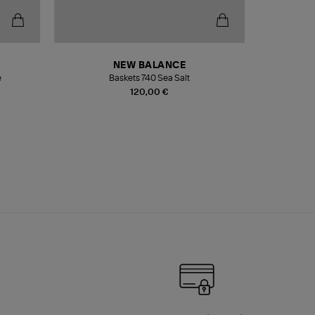
NEW BALANCE
e
Baskets 740 Sea Salt
Veste
120,00 €