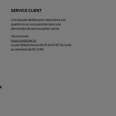
SERVICE CLIENT
Une équipe dédiée pour répondre à vos
questions ou vous assister dans vos
demandes de service après-vente.
Vous pouvez
nous contacter ici
ou par téléphone au 04 91 44 61 67 du lundi
au vendredi de 9h à 18h.
N