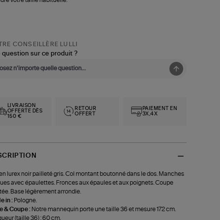
RE CONSEILLÈRE LULLI
 question sur ce produit ?
LIVRAISON
RETOUR
PAIEMENT EN
OFFERTE DÈS
OFFERT
3X,4X
150 €
SCRIPTION
 en lurex noir pailleté gris. Col montant boutonné dans le dos. Manches
ues avec épaulettes. Fronces aux épaules et aux poignets. Coupe
tée. Base légèrement arrondie.
 in :
Pologne.
le & Coupe :
Notre mannequin porte une taille 36 et mesure 172 cm.
ueur (taille 36) : 60 cm.