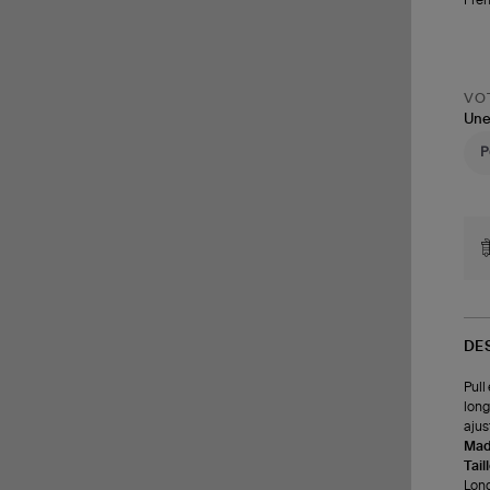
VOT
Une
DE
Pull
long
ajus
Made
Tail
Long