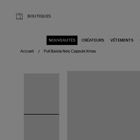
Aller au contenu principal
BOUTIQUES
NOUVEAUTÉS
CRÉATEURS
VÊTEMENTS
Accueil
Pull Baiola Noir, Capsule Xmas