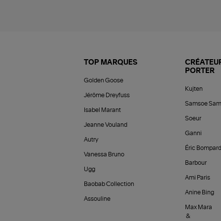
TOP MARQUES
CRÉATEUR
PORTER
Golden Goose
Kujten
Jérôme Dreyfuss
Samsoe Sam
Isabel Marant
Soeur
Jeanne Vouland
Ganni
Autry
Éric Bompar
Vanessa Bruno
Barbour
Ugg
Ami Paris
Baobab Collection
Anine Bing
Assouline
Max Mara
&