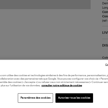
Demi
Long
Com
Cons
(re
LI
DI
Coll
Co
oile.com utilise des cookies et technologies similaires à des fins de performance, personnalisation, p
collaboration avec des partenaires tels que Google. Vous pouvez configurer vos choix via « Param
semble des cookies (« J’accepte ») ou refuser ceux non strictement nécessaires (« Continuer san
 plus sur l’utilisation de vos données,
consulter notre politique de cookies
Paramètres des cookies
Autoriser tous les cookies