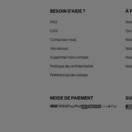
BESOIN D'AIDE ?
À 
FAQ
Nos
CGV
Qui 
Contactez-nous
Nos
Vos retours
Nos
Supprimer mon compte
Nos
Politique de confidentialité
Nos 
Préférences de cookies
MODE DE PAIEMENT
SU