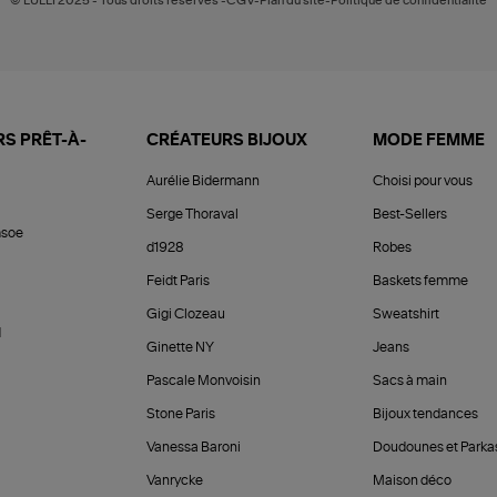
© LULLI 2025 - Tous droits réservés -CGV-Plan du site-Politique de confidentialité
S PRÊT-À-
CRÉATEURS BIJOUX
MODE FEMME
Aurélie Bidermann
Choisi pour vous
Serge Thoraval
Best-Sellers
soe
d1928
Robes
Feidt Paris
Baskets femme
Gigi Clozeau
Sweatshirt
d
Ginette NY
Jeans
Pascale Monvoisin
Sacs à main
Stone Paris
Bijoux tendances
Vanessa Baroni
Doudounes et Parka
Vanrycke
Maison déco