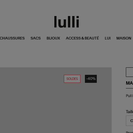
CHAUSSURES
SACS
BIJOUX
ACCESS & BEAUTÉ
LUI
MAISON
-40%
SOLDES
MA
Pul
Pull
Bai
Noi
Ca
Xm
Tail
Pren