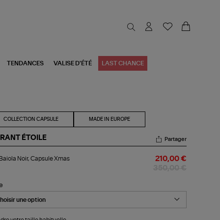
TENDANCES
VALISE D'ÉTÉ
LAST CHANCE
COLLECTION CAPSULE
MADE IN EUROPE
RANT ÉTOILE
Partager
l
 Baiola Noir, Capsule Xmas
210,00 €
ola
r,
350,00 €
psule
as
le
dre votre taille habituelle.