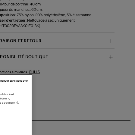
-tour de poitrine : 40 cm.
ueur de manches : 62 cm.
position :
75% nylon, 20% polyéthylène, 5% élasthanne.
eil d'entretien :
Nettoyage à sec uniquement.
f-HT0020FAA3K01E01BK)
VRAISON ET RETOUR
SPONIBILITÉ BOUTIQUE
PULLS
ections similaires :
ntinuer sans accepter
ublicité et
étrer »,
s accepter »).