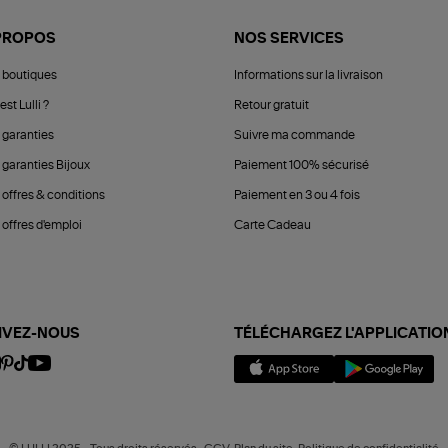
PROPOS
NOS SERVICES
 boutiques
Informations sur la livraison
est Lulli ?
Retour gratuit
 garanties
Suivre ma commande
 garanties Bijoux
Paiement 100% sécurisé
 offres & conditions
Paiement en 3 ou 4 fois
offres d'emploi
Carte Cadeau
IVEZ-NOUS
TÉLÉCHARGEZ L'APPLICATIO