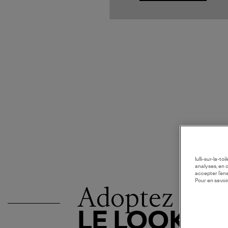
lulli-sur-la-t
analyses, en 
accepter l’en
Pour en savoir
Adoptez
LE LOOK