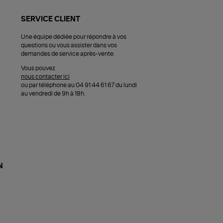
SERVICE CLIENT
Une équipe dédiée pour répondre à vos
questions ou vous assister dans vos
demandes de service après-vente.
Vous pouvez
nous contacter ici
ou par téléphone au 04 91 44 61 67 du lundi
au vendredi de 9h à 18h.
N