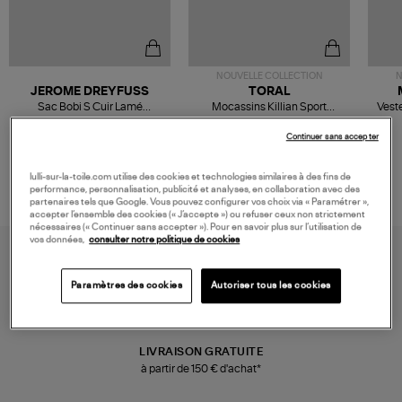
NOUVELLE COLLECTION
N
JEROME DREYFUSS
TORAL
Sac Bobi S Cuir Lamé
Mocassins Killian Sport
Veste
Champagne
Mousse
480,00 €
189,00 €
Continuer sans accepter
lulli-sur-la-toile.com utilise des cookies et technologies similaires à des fins de
performance, personnalisation, publicité et analyses, en collaboration avec des
partenaires tels que Google. Vous pouvez configurer vos choix via « Paramétrer »,
accepter l’ensemble des cookies (« J’accepte ») ou refuser ceux non strictement
nécessaires (« Continuer sans accepter »). Pour en savoir plus sur l’utilisation de
vos données,
consulter notre politique de cookies
Paramètres des cookies
Autoriser tous les cookies
LIVRAISON GRATUITE
à partir de 150 € d'achat*