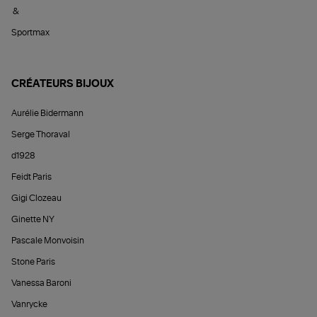
&
Sportmax
CRÉATEURS BIJOUX
Aurélie Bidermann
Serge Thoraval
d1928
Feidt Paris
Gigi Clozeau
Ginette NY
Pascale Monvoisin
Stone Paris
Vanessa Baroni
Vanrycke