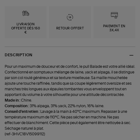
LIVRAISON
PAIEMENT EN
OFFERTE DÈS 150
RETOUR OFFERT
3X,4X
€
DESCRIPTION
Pour un maximum de douceur et de confort, le pull Balade est votre allié idéal.
Confectionné en somptueux mélange de laine, yack et alpaga, il se distingue
par son col roulé généreux et sa texture moelleuse. Sa maille mouchetée
ajoute une touche raffinée, tandis que sa coupe légèrement oversize et ses
manches très longues aux épaules tombantes vous enveloppent tout en
apportant du volume à votre silhouette pour une attitude décontractée.
Made in :
Chine.
Composition :
31% alpaga, 31% yack, 22% nylon, 16% laine.
Conseil d'entretien :
Lavage à la main à 40°C maximum. Repasser à une
température maximum de 110°C. Ne pas sécher en machine. Ne pas
effectuer de blanchiment. Cette pièce peut également être nettoyée à sec.
Séchage naturel à plat.
(ref-3HVC18V15099112)