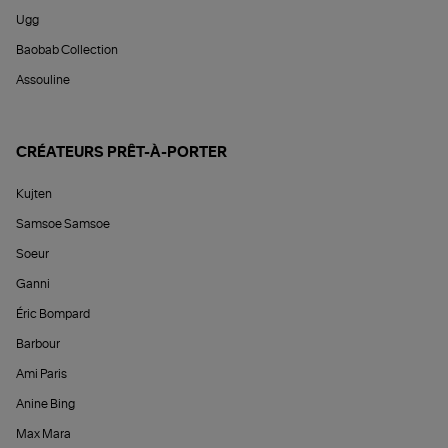
Ugg
Baobab Collection
Assouline
CRÉATEURS PRÊT-À-PORTER
Kujten
Samsoe Samsoe
Soeur
Ganni
Éric Bompard
Barbour
Ami Paris
Anine Bing
Max Mara