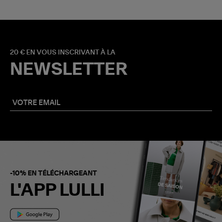
20 € EN VOUS INSCRIVANT À LA
NEWSLETTER
-10% EN TÉLÉCHARGEANT
L'APP LULLI