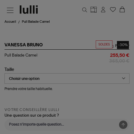
Aller au contenu principal
Accueil
Pull Balade Camel
SOLDES
-30%
VANESSA BRUNO
Partager
Pull
Pull Balade Camel
255,50 €
Balade
365,00 €
Camel
Taille
Prendre votre taille habituelle.
VOTRE CONSEILLÈRE LULLI
Une question sur ce produit ?