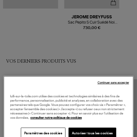
JEROME DREYFUSS
Sac Pepito S Cuir Suédé Noir
Doré
730,00 €
VOS DERNIERS PRODUITS VUS
Continuer sans accepter
lulli-sur-la-toile.com utilise des cookies et technologies similaires à des fins de
performance, personnalisation, publicité et analyses, en collaboration avec des
partenaires tels que Google. Vous pouvez configurer vos choix via « Paramétrer »,
accepter l’ensemble des cookies (« J’accepte ») ou refuser ceux non strictement
nécessaires (« Continuer sans accepter »). Pour en savoir plus sur l’utilisation de
vos données,
consulter notre politique de cookies
Paramètres des cookies
Autoriser tous les cookies