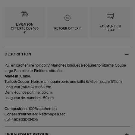
LIVRAISON
PAIEMENT EN
OFFERTE DÈS 150
RETOUR OFFERT
3X,4X
€
DESCRIPTION
Pull en cachemire noir col V. Manches longues à épaules tombante. Coupe
large. Base droite. Finitions côtelées.
Made in :
Chine.
Taille & Coupe :
Notre mannequin porte une taille S/M et mesure 172 cm.
Longueur (taille S/M) : 60 cm.
Demi-tour de poitrine : 55 cm.
Longueur de manches : 59 cm.
Composition :
100% cachemire.
Conseil d'entretien :
Nettoyage à sec.
(ref-4503030CNOI)
LIVRAISON ET RETOUR