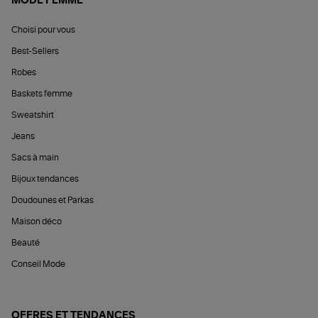
MODE FEMME
Choisi pour vous
Best-Sellers
Robes
Baskets femme
Sweatshirt
Jeans
Sacs à main
Bijoux tendances
Doudounes et Parkas
Maison déco
Beauté
Conseil Mode
OFFRES ET TENDANCES