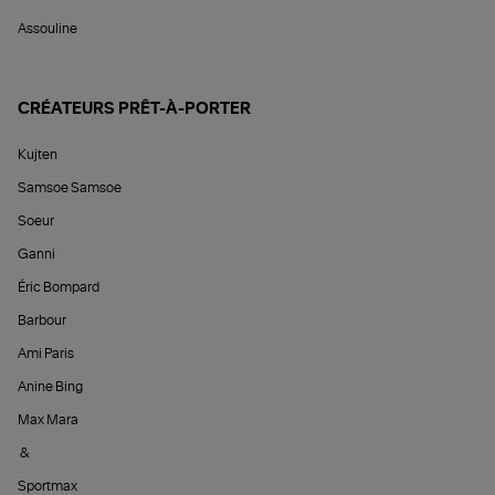
Assouline
CRÉATEURS PRÊT-À-PORTER
Kujten
Samsoe Samsoe
Soeur
Ganni
Éric Bompard
Barbour
Ami Paris
Anine Bing
Max Mara
&
Sportmax