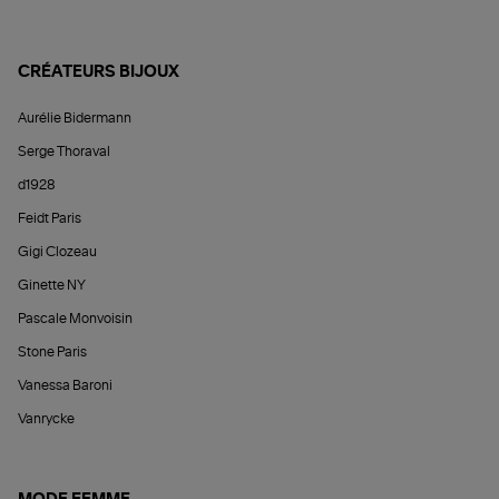
CRÉATEURS BIJOUX
Aurélie Bidermann
Serge Thoraval
d1928
Feidt Paris
Gigi Clozeau
Ginette NY
Pascale Monvoisin
Stone Paris
Vanessa Baroni
Vanrycke