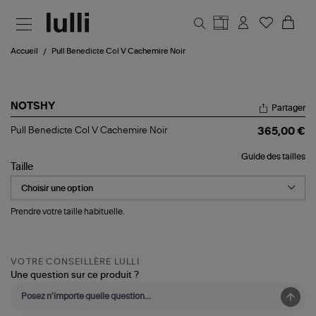
Aller au contenu principal
Accueil
Pull Benedicte Col V Cachemire Noir
NOTSHY
Partager
Pull
Pull Benedicte Col V Cachemire Noir
365,00 €
Benedicte
Col
Guide des tailles
V
Taille
Cachemire
Noir
Prendre votre taille habituelle.
VOTRE CONSEILLÈRE LULLI
Une question sur ce produit ?