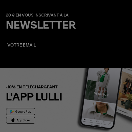
20 € EN VOUS INSCRIVANT À LA
NEWSLETTER
-10% EN TÉLÉCHARGEANT
L'APP LULLI