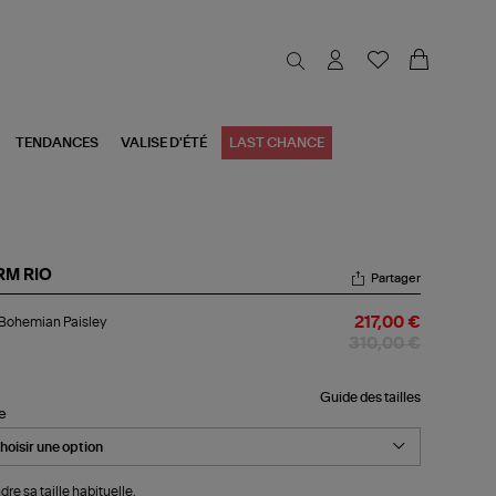
TENDANCES
VALISE D'ÉTÉ
LAST CHANCE
RM RIO
Partager
l
 Bohemian Paisley
217,00 €
hemian
sley
310,00 €
Guide des tailles
le
dre sa taille habituelle.