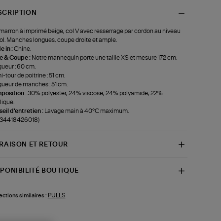
SCRIPTION
 marron à imprimé beige, col V avec resserrage par cordon au niveau
ol. Manches longues, coupe droite et ample.
 in :
Chine.
le & Coupe :
Notre mannequin porte une taille XS et mesure 172 cm.
ueur : 60 cm.
-tour de poitrine : 51 cm.
ueur de manches : 51 cm.
position :
30% polyester, 24% viscose, 24% polyamide, 22%
lique.
eil d'entretien :
Lavage main à 40°C maximum.
f-34418426018)
VRAISON ET RETOUR
SPONIBILITÉ BOUTIQUE
PULLS
ections similaires :