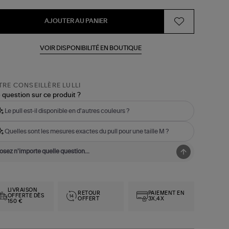
AJOUTER AU PANIER
VOIR DISPONIBILITÉ EN BOUTIQUE
RE CONSEILLÈRE LULLI
 question sur ce produit ?
Le pull est-il disponible en d'autres couleurs ?
Quelles sont les mesures exactes du pull pour une taille M ?
LIVRAISON
RETOUR
PAIEMENT EN
OFFERTE DÈS
OFFERT
3X,4X
150 €