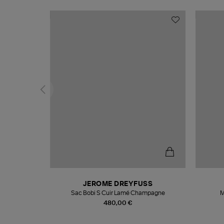
N
JEROME DREYFUSS
te
Sac Bobi S Cuir Lamé Champagne
M
480,00 €