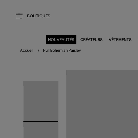
Aller au contenu principal
BOUTIQUES
NOUVEAUTÉS
CRÉATEURS
VÊTEMENTS
Accueil
Pull Bohemian Paisley