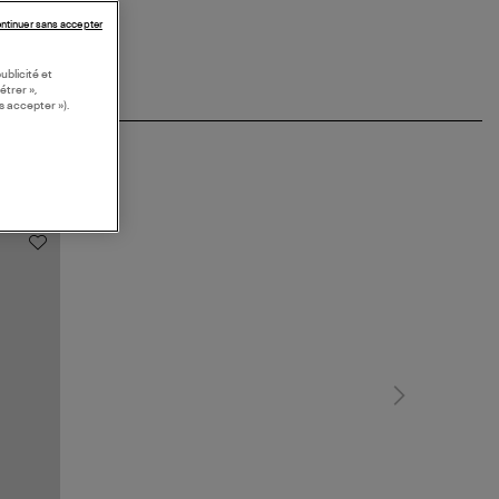
ntinuer sans accepter
ublicité et
étrer »,
s accepter »).