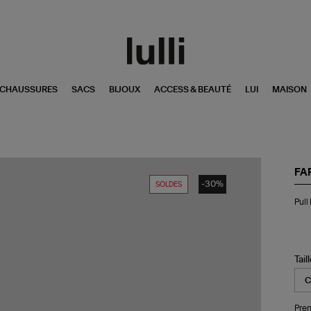
CHAUSSURES
SACS
BIJOUX
ACCESS & BEAUTÉ
LUI
MAISON
FA
-30%
SOLDES
Pul
Pull
Bo
Pai
Tail
Pren