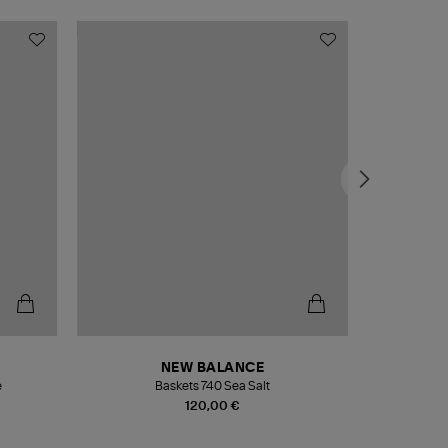
NEW BALANCE
e
Baskets 740 Sea Salt
Veste
120,00 €