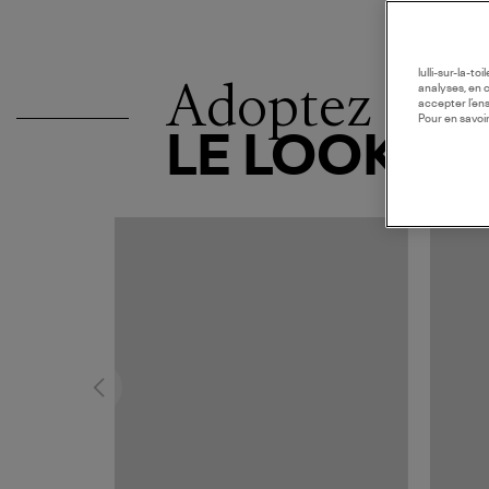
lulli-sur-la-t
Adoptez
analyses, en 
accepter l’en
Pour en savoir
LE LOOK