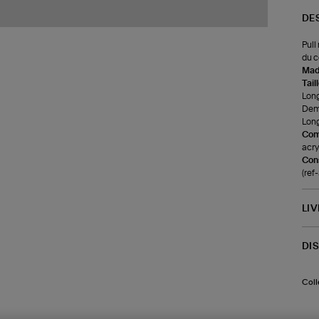
DE
Pull
du c
Made
Tail
Long
Demi
Long
Com
acry
Cons
(re
LI
DI
Coll