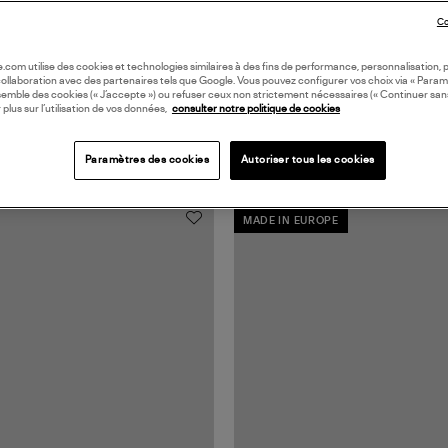
Co
oile.com utilise des cookies et technologies similaires à des fins de performance, personnalisation, p
collaboration avec des partenaires tels que Google. Vous pouvez configurer vos choix via « Param
semble des cookies (« J’accepte ») ou refuser ceux non strictement nécessaires (« Continuer san
 plus sur l’utilisation de vos données,
consulter notre politique de cookies
Paramètres des cookies
Autoriser tous les cookies
MADE IN EUROPE