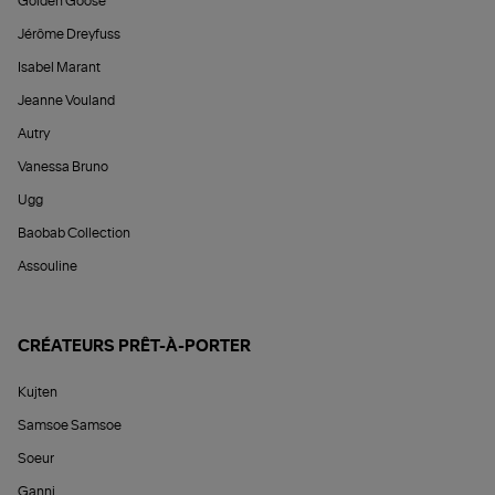
Golden Goose
Jérôme Dreyfuss
Isabel Marant
Jeanne Vouland
Autry
Vanessa Bruno
Ugg
Baobab Collection
Assouline
CRÉATEURS PRÊT-À-PORTER
Kujten
Samsoe Samsoe
Soeur
Ganni