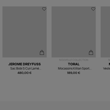
NOUVELLE COLLECTION
N
JEROME DREYFUSS
TORAL
Sac Bobi S Cuir Lamé
Mocassins Killian Sport
Veste
Champagne
Mousse
480,00 €
189,00 €