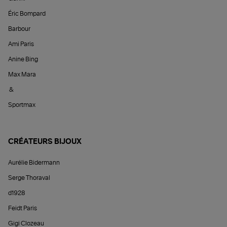
Éric Bompard
Barbour
Ami Paris
Anine Bing
Max Mara
&
Sportmax
CRÉATEURS BIJOUX
Aurélie Bidermann
Serge Thoraval
d1928
Feidt Paris
Gigi Clozeau