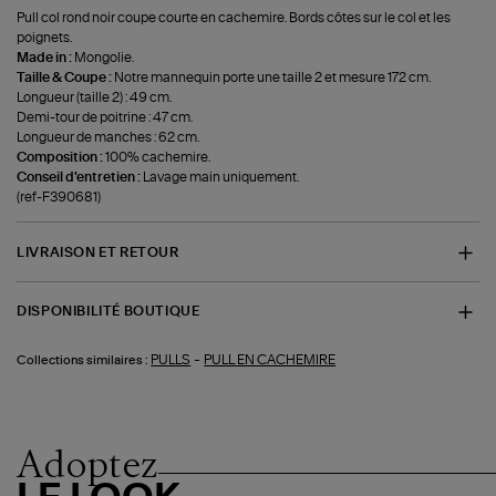
Pull col rond noir coupe courte en cachemire. Bords côtes sur le col et les
poignets.
Made in :
Mongolie.
Taille & Coupe :
Notre mannequin porte une taille 2 et mesure 172 cm.
Longueur (taille 2) : 49 cm.
Demi-tour de poitrine : 47 cm.
Longueur de manches : 62 cm.
Composition :
100% cachemire.
Conseil d'entretien :
Lavage main uniquement.
(ref-F390681)
LIVRAISON ET RETOUR
DISPONIBILITÉ BOUTIQUE
-
PULLS
PULL EN CACHEMIRE
Collections similaires :
Adoptez