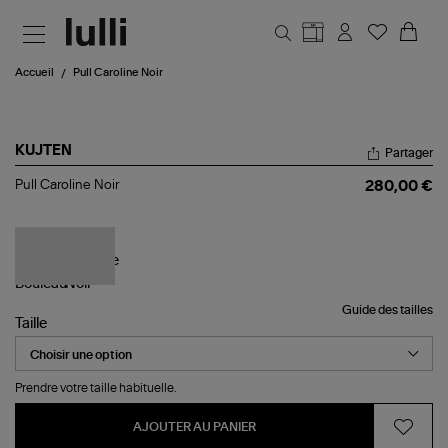
Aller au contenu principal
Accueil
Pull Caroline Noir
KUJTEN
Partager
Pull
Pull Caroline Noir
280,00 €
Caroline
Noir
Guide des tailles
Taille
Prendre votre taille habituelle.
AJOUTER AU PANIER