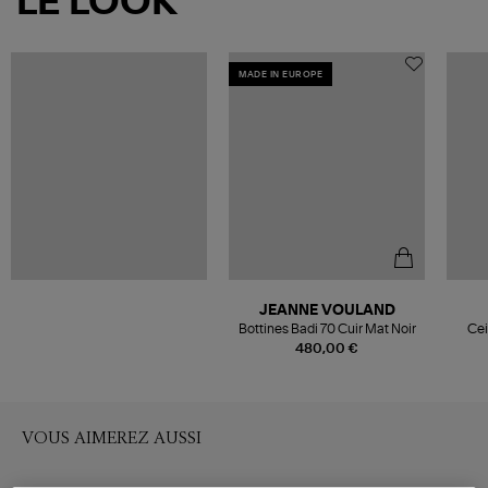
LE LOOK
MADE IN EUROPE
JEANNE VOULAND
Bottines Badi 70 Cuir Mat Noir
Cei
480,00 €
VOUS AIMEREZ AUSSI