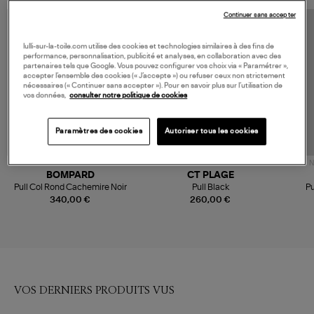
Continuer sans accepter
lulli-sur-la-toile.com utilise des cookies et technologies similaires à des fins de
performance, personnalisation, publicité et analyses, en collaboration avec des
partenaires tels que Google. Vous pouvez configurer vos choix via « Paramétrer »,
accepter l’ensemble des cookies (« J’accepte ») ou refuser ceux non strictement
nécessaires (« Continuer sans accepter »). Pour en savoir plus sur l’utilisation de
vos données,
consulter notre politique de cookies
Paramètres des cookies
Autoriser tous les cookies
N
BOMPARD
CT PLAGE
Pull Col Rond Cachemire Noir
Pull Black
Pu
340,00 €
260,00 €
VOS DERNIERS PRODUITS VUS