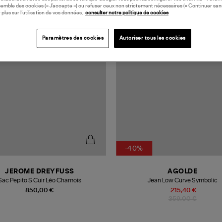
semble des cookies (« J’accepte ») ou refuser ceux non strictement nécessaires (« Continuer san
N EUROPE
 plus sur l’utilisation de vos données,
consulter notre politique de cookies
Paramètres des cookies
Autoriser tous les cookies
-40%
JEROME DREYFUSS
AGOLDE
Sac Pepito S Cuir Léo Chamois
Jean Low Curve Symbolic
850,00 €
215,40 €
359,00 €