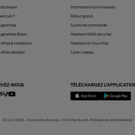
 boutiques
Informations sur la livraison
est Lulli ?
Retour gratuit
 garanties
Suivre ma commande
 garanties Bijoux
Paiement 100% sécurisé
 offres & conditions
Paiement en 3 ou 4 fois
offres d'emploi
Carte Cadeau
IVEZ-NOUS
TÉLÉCHARGEZ L'APPLICATIO
© LULLI 2025 - Tous droits réservés -CGV-Plan du site-Politique de confidentialité