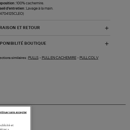
position :
100% cachemire.
eil d'entretien :
Lavage à la main.
f-4704125CLEO)
VRAISON ET RETOUR
SPONIBILITÉ BOUTIQUE
PULLS
-
PULL EN CACHEMIRE
-
PULL COL V
ections similaires :
ntinuer sans accepter
ublicité et
étrer »,