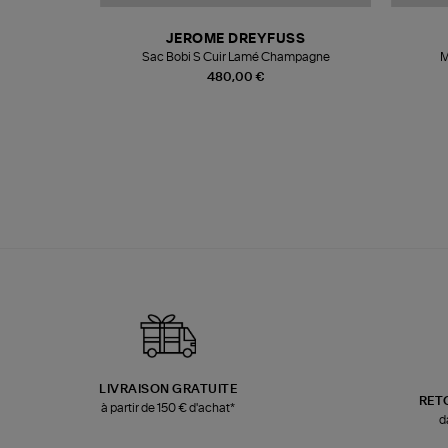
N
JEROME DREYFUSS
te
Sac Bobi S Cuir Lamé Champagne
M
480,00 €
LIVRAISON GRATUITE
RET
à partir de 150 € d'achat*
d