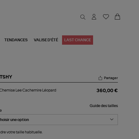
TENDANCES
VALISE D'ÉTÉ
LAST CHANCE
TSHY
Partager
l
 Chemise Lee Cachemire Léopard
360,00 €
emise
e
chemire
Guide des tailles
opard
le
dre votre taille habituelle.