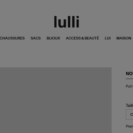
CHAUSSURES
SACS
BIJOUX
ACCESS & BEAUTÉ
LUI
MAISON
NO
Pul
Pull
Ch
Le
Ca
Lé
Tail
Pren