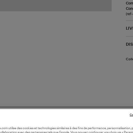
Com
Cons
(re
LI
DI
Coll
Co
oile.com utilise des cookies et technologies similaires à des fins de performance, personnalisation, p
collaboration avec des partenaires tels que Google. Vous pouvez configurer vos choix via « Param