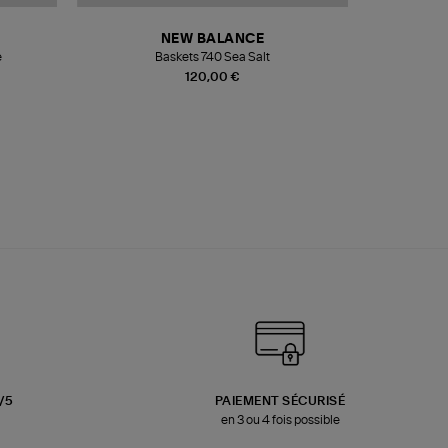
NEW BALANCE
e
Baskets 740 Sea Salt
Veste
120,00 €
3/5
PAIEMENT SÉCURISÉ
en 3 ou 4 fois possible