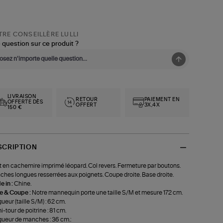
RE CONSEILLÈRE LULLI
 question sur ce produit ?
LIVRAISON
RETOUR
PAIEMENT EN
OFFERTE DÈS
OFFERT
3X,4X
150 €
SCRIPTION
t en cachemire imprimé léopard. Col revers. Fermeture par boutons.
hes longues resserrées aux poignets. Coupe droite. Base droite.
 in :
Chine.
le & Coupe :
Notre mannequin porte une taille S/M et mesure 172 cm.
ueur (taille S/M) : 62 cm.
-tour de poitrine : 81 cm.
ueur de manches : 36 cm.: