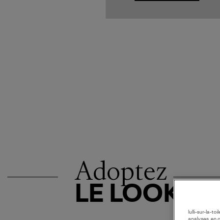
Adoptez
LE LOOK
lulli-sur-la-t
analyses, en 