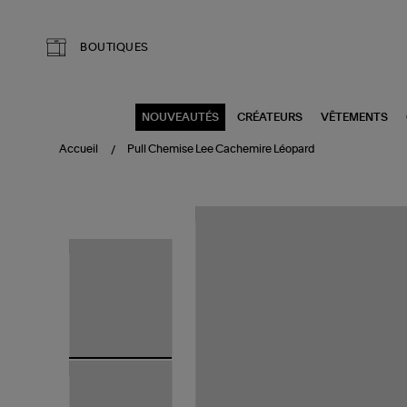
Aller au contenu principal
BOUTIQUES
NOUVEAUTÉS
CRÉATEURS
VÊTEMENTS
Accueil
Pull Chemise Lee Cachemire Léopard