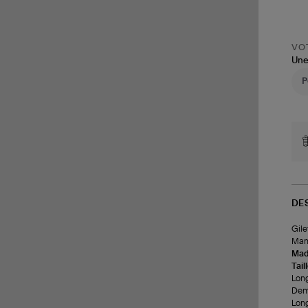
VOT
Une
DE
Gile
Manc
Made
Tail
Long
Demi
Long