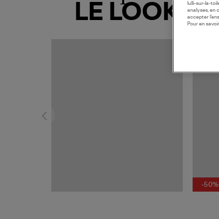
LE LOOK
lulli-sur-la-t
analyses, en 
accepter l’en
Pour en savoir
-50%