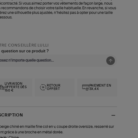
écontracté. Si vous aimez porter vos vêtements de façon large, nous
 recommandons de choisir votre taille habituelle. En revanche, si vous
érez une silhouette plus ajustée, n’hésitez pas à opter pour une taille
essous.
RE CONSEILLÈRE LULLI
 question sur ce produit ?
LIVRAISON
RETOUR
PAIEMENT EN
OFFERTE DÈS
OFFERT
3X,4X
150 €
SCRIPTION
 beige chiné en maille fine col en v, coupe droite oversize, resserré sur
ant grâce à une broche en métal dorée.
 in :
Chine.