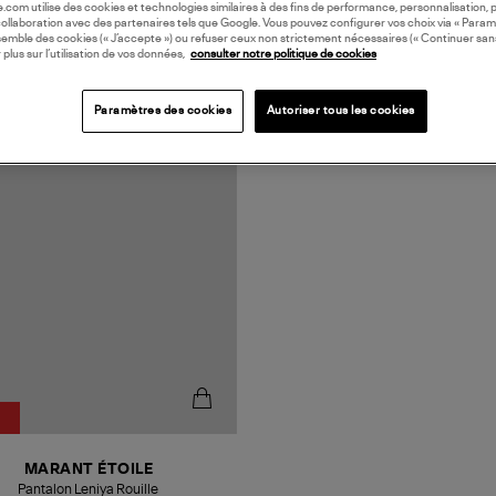
oile.com utilise des cookies et technologies similaires à des fins de performance, personnalisation, p
collaboration avec des partenaires tels que Google. Vous pouvez configurer vos choix via « Param
semble des cookies (« J’accepte ») ou refuser ceux non strictement nécessaires (« Continuer san
 plus sur l’utilisation de vos données,
consulter notre politique de cookies
Paramètres des cookies
Autoriser tous les cookies
MARANT ÉTOILE
Pantalon Leniya Rouille