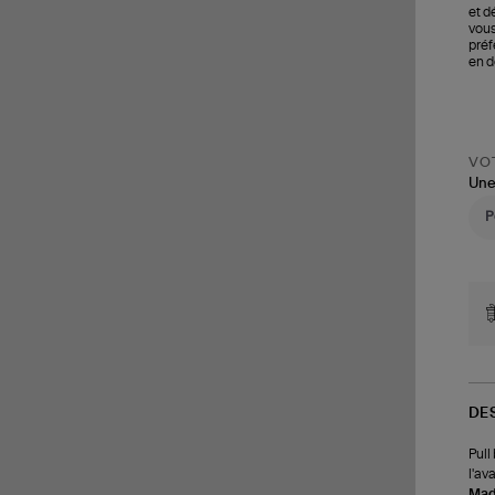
et d
vous
préf
en d
VOT
Une
DE
Pull
l'av
Made