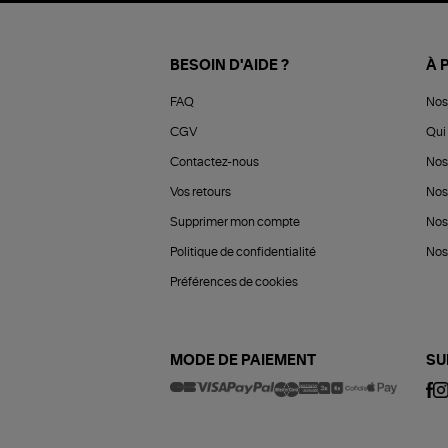
BESOIN D'AIDE ?
À 
FAQ
Nos
CGV
Qui 
Contactez-nous
Nos
Vos retours
Nos
Supprimer mon compte
Nos
Politique de confidentialité
Nos 
Préférences de cookies
MODE DE PAIEMENT
SU