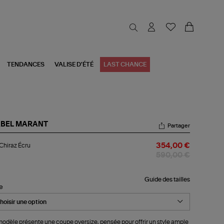
TENDANCES
VALISE D'ÉTÉ
LAST CHANCE
ABEL MARANT
Partager
l
 Chiraz Écru
354,00 €
raz
u
590,00 €
Guide des tailles
le
odèle présente une coupe oversize, pensée pour offrir un style ample