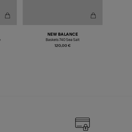
NEW BALANCE
e
Baskets 740 Sea Salt
Veste
120,00 €