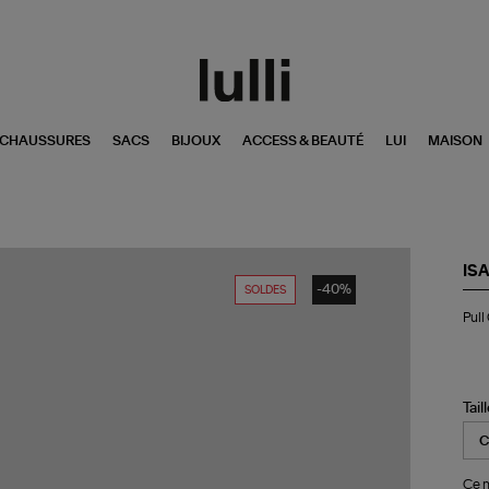
CHAUSSURES
SACS
BIJOUX
ACCESS & BEAUTÉ
LUI
MAISON
IS
-40%
SOLDES
Pul
Pull
Chi
Écr
Tail
Ce m