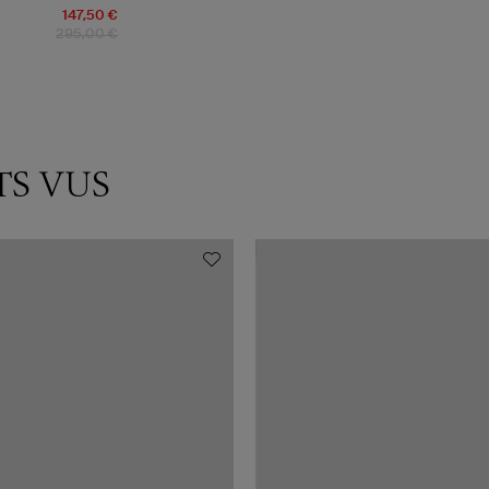
147,50 €
295,00 €
TS VUS