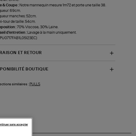
le & Coupe :
Notre mannequin mesure 1m72 et porte une taille 38.
gueur: 69cm.
gueur manches: 52cm.
-tour de taille: 54cm.
position :
70% Viscose, 30% Laine.
eil d'entretien :
Lavage à la main uniquement.
-PU0717FAB1L05I23EC)
VRAISON ET RETOUR
SPONIBILITÉ BOUTIQUE
PULLS
ections similaires :
ntinuer sans accepter