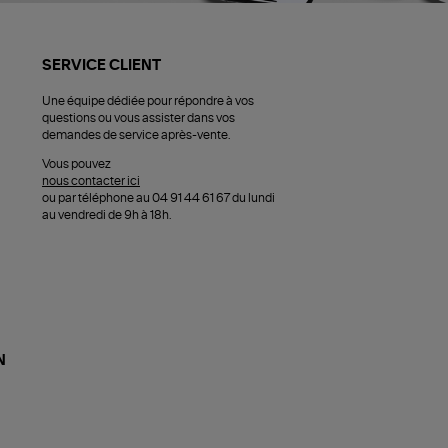
SERVICE CLIENT
Une équipe dédiée pour répondre à vos
questions ou vous assister dans vos
demandes de service après-vente.
Vous pouvez
nous contacter ici
ou par téléphone au 04 91 44 61 67 du lundi
au vendredi de 9h à 18h.
N