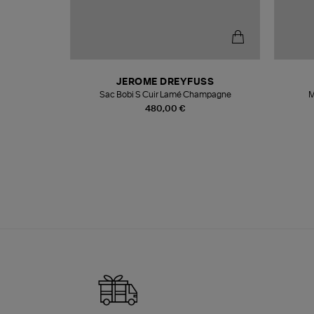
N
JEROME DREYFUSS
te
Sac Bobi S Cuir Lamé Champagne
M
480,00 €