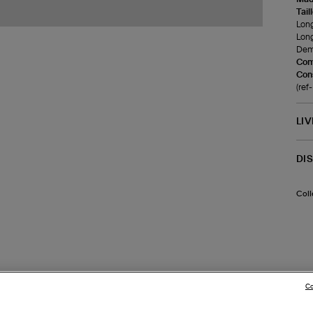
Tail
Lon
Lon
Demi
Com
Cons
(ref
LI
DI
Coll
Co