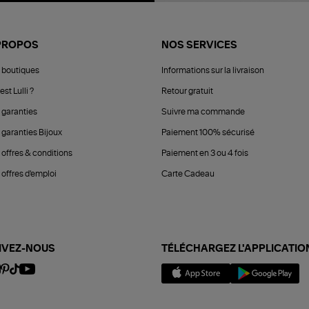
PROPOS
NOS SERVICES
 boutiques
Informations sur la livraison
est Lulli ?
Retour gratuit
 garanties
Suivre ma commande
 garanties Bijoux
Paiement 100% sécurisé
 offres & conditions
Paiement en 3 ou 4 fois
offres d'emploi
Carte Cadeau
IVEZ-NOUS
TÉLÉCHARGEZ L'APPLICATIO