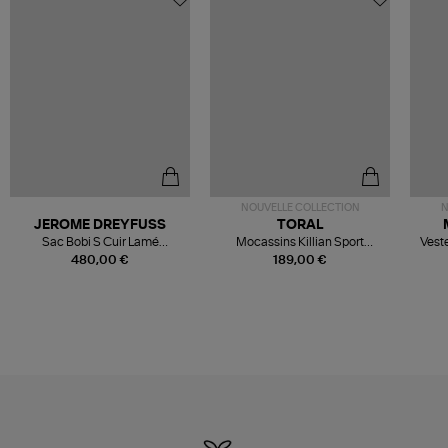
NOUVELLE COLLECTION
N
JEROME DREYFUSS
TORAL
Sac Bobi S Cuir Lamé
Mocassins Killian Sport
Veste
Champagne
Mousse
480,00 €
189,00 €