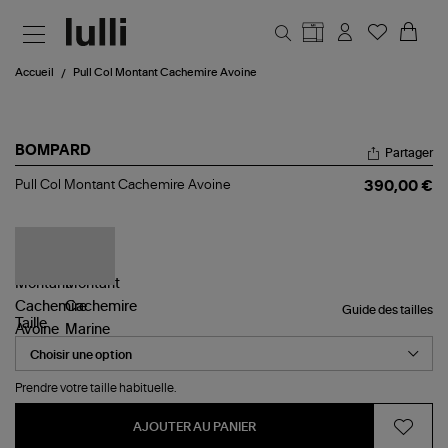
Aller au contenu principal
Accueil
Pull Col Montant Cachemire Avoine
BOMPARD
Partager
Pull
Pull Col Montant Cachemire Avoine
390,00 €
Col
Montant
Cachemire
Avoine
Guide des tailles
Taille
Prendre votre taille habituelle.
AJOUTER AU PANIER