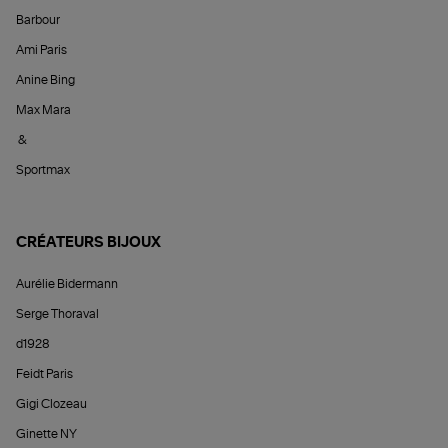
Barbour
Ami Paris
Anine Bing
Max Mara
&
Sportmax
CRÉATEURS BIJOUX
Aurélie Bidermann
Serge Thoraval
d1928
Feidt Paris
Gigi Clozeau
Ginette NY