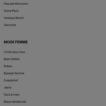
Pascale Monvoisin
Stone Paris
Vanessa Baroni
Vanrycke
MODE FEMME
Choisi pour vous
Best-Sellers
Robes
Baskets femme
Sweatshirt
Jeans
Sacs à main
Bijoux tendances