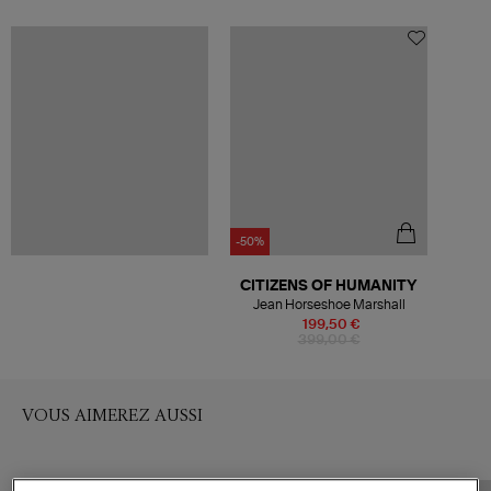
-50%
CITIZENS OF HUMANITY
Jean Horseshoe Marshall
199,50 €
399,00 €
VOUS AIMEREZ AUSSI