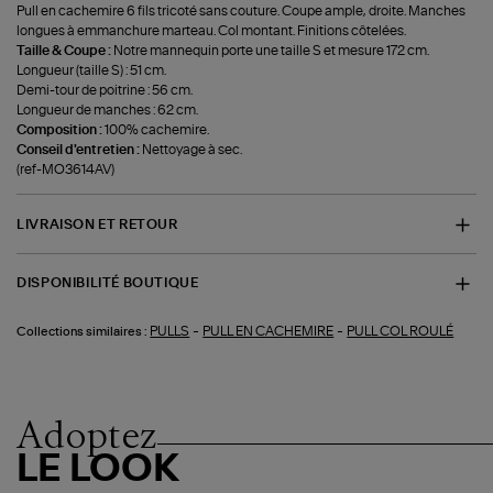
Pull en cachemire 6 fils tricoté sans couture. Coupe ample, droite. Manches
longues à emmanchure marteau. Col montant. Finitions côtelées.
Taille & Coupe :
Notre mannequin porte une taille S et mesure 172 cm.
Longueur (taille S) : 51 cm.
Demi-tour de poitrine : 56 cm.
Longueur de manches : 62 cm.
Composition :
100% cachemire.
Conseil d'entretien :
Nettoyage à sec.
(ref-MO3614AV)
LIVRAISON ET RETOUR
DISPONIBILITÉ BOUTIQUE
-
-
PULLS
PULL EN CACHEMIRE
PULL COL ROULÉ
Collections similaires :
Adoptez
LE LOOK