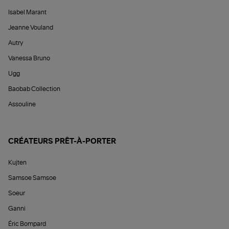
Isabel Marant
Jeanne Vouland
Autry
Vanessa Bruno
Ugg
Baobab Collection
Assouline
CRÉATEURS PRÊT-À-PORTER
Kujten
Samsoe Samsoe
Soeur
Ganni
Éric Bompard