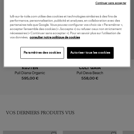
Continuer sans accepter
lulli-sur-la-toile.com utilise des cookies et technologies similaires à des fins de
performance, personnalisation, publicité et analyses, en collaboration avec des
partenaires tels que Google. Vous pouvez configurer vos choix via « Paramétrer »,
accepter l’ensemble des cookies (« J’accepte ») ou refuser ceux non strictement
nécessaires (« Continuer sans accepter »). Pour en savoir plus sur l’utilisation de
vos données,
consulter notre politique de cookies
Paramètres des cookies
Autoriser tous les cookies
KUJTEN
CULT GAIA
Pull Diana Organic
Pull Deva Beach
595,00 €
558,00 €
VOS DERNIERS PRODUITS VUS