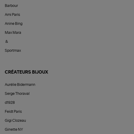
Barbour
Ami Paris
Anine Bing
Max Mara
&
Sportmax
CRÉATEURS BIJOUX
Aurélie Bidermann
Serge Thoraval
d1928
Feidt Paris
Gigi Clozeau
Ginette NY