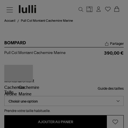
Aller au contenu principal
Accueil
Pull Col Montant Cachemire Marine
BOMPARD
Partager
Pull
Pull Col Montant Cachemire Marine
390,00 €
Col
Montant
Cachemire
Marine
Guide des tailles
Taille
Prendre votre taille habituelle.
AJOUTER AU PANIER