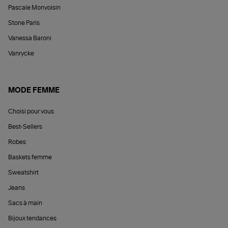
Pascale Monvoisin
Stone Paris
Vanessa Baroni
Vanrycke
MODE FEMME
Choisi pour vous
Best-Sellers
Robes
Baskets femme
Sweatshirt
Jeans
Sacs à main
Bijoux tendances