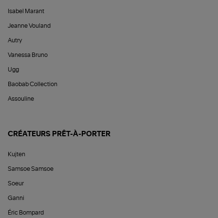
Isabel Marant
Jeanne Vouland
Autry
Vanessa Bruno
Ugg
Baobab Collection
Assouline
CRÉATEURS PRÊT-À-PORTER
Kujten
Samsoe Samsoe
Soeur
Ganni
Éric Bompard