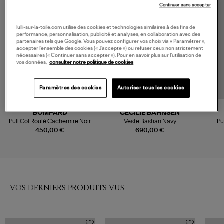
Continuer sans accepter
lulli-sur-la-toile.com utilise des cookies et technologies similaires à des fins de
performance, personnalisation, publicité et analyses, en collaboration avec des
partenaires tels que Google. Vous pouvez configurer vos choix via « Paramétrer »,
accepter l’ensemble des cookies (« J’accepte ») ou refuser ceux non strictement
nécessaires (« Continuer sans accepter »). Pour en savoir plus sur l’utilisation de
vos données,
consulter notre politique de cookies
Paramètres des cookies
Autoriser tous les cookies
BOMPARD
CECILIE BAHNSEN
Pull Col Roulé Cachemire Noir
Veste Bastian Navy
Pu
450,00 €
690,00 €
VOS DERNIERS PRODUITS VUS