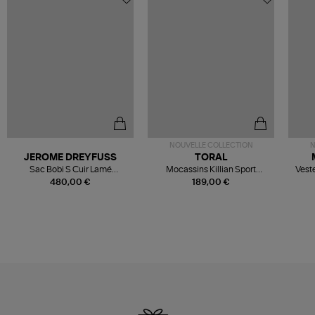
NOUVELLE COLLECTION
N
JEROME DREYFUSS
TORAL
Sac Bobi S Cuir Lamé
Mocassins Killian Sport
Veste
Champagne
Mousse
480,00 €
189,00 €