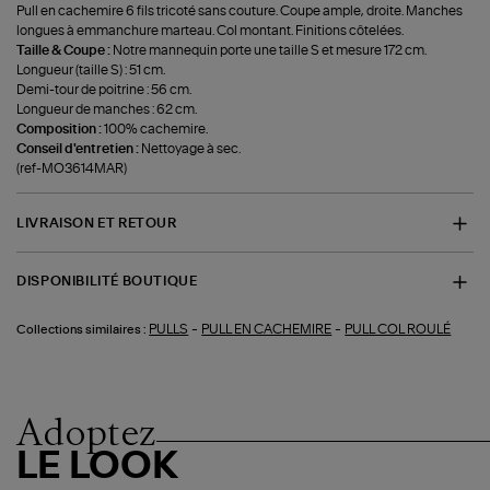
Pull en cachemire 6 fils tricoté sans couture. Coupe ample, droite. Manches
longues à emmanchure marteau. Col montant. Finitions côtelées.
Taille & Coupe :
Notre mannequin porte une taille S et mesure 172 cm.
Longueur (taille S) : 51 cm.
Demi-tour de poitrine : 56 cm.
Longueur de manches : 62 cm.
Composition :
100% cachemire.
Conseil d'entretien :
Nettoyage à sec.
(ref-MO3614MAR)
LIVRAISON ET RETOUR
DISPONIBILITÉ BOUTIQUE
-
-
PULLS
PULL EN CACHEMIRE
PULL COL ROULÉ
Collections similaires :
Adoptez
LE LOOK