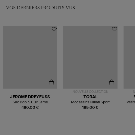
VOS DERNIERS PRODUITS VUS
NOUVELLE COLLECTION
N
JEROME DREYFUSS
TORAL
Sac Bobi S Cuir Lamé
Mocassins Killian Sport
Veste
Champagne
Mousse
480,00 €
189,00 €