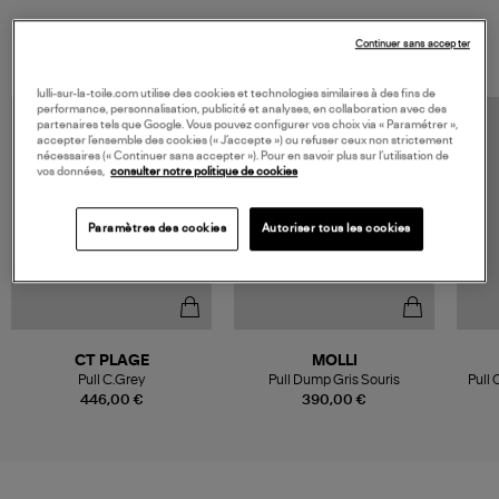
VOUS AIMEREZ AUSSI
Continuer sans accepter
lulli-sur-la-toile.com utilise des cookies et technologies similaires à des fins de
performance, personnalisation, publicité et analyses, en collaboration avec des
MADE IN EUROPE
partenaires tels que Google. Vous pouvez configurer vos choix via « Paramétrer »,
accepter l’ensemble des cookies (« J’accepte ») ou refuser ceux non strictement
nécessaires (« Continuer sans accepter »). Pour en savoir plus sur l’utilisation de
vos données,
consulter notre politique de cookies
Paramètres des cookies
Autoriser tous les cookies
CT PLAGE
MOLLI
Pull C.Grey
Pull Dump Gris Souris
Pull
446,00 €
390,00 €