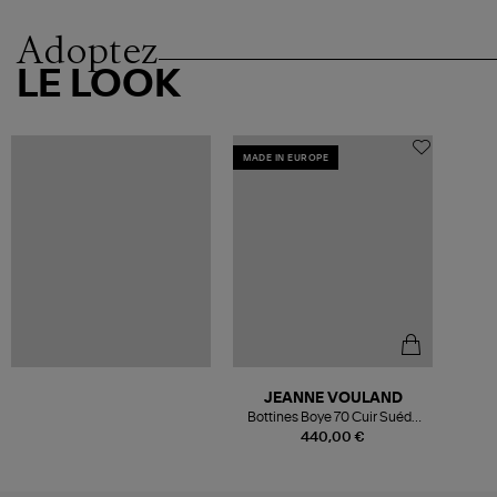
Adoptez
LE LOOK
MADE IN EUROPE
JEANNE VOULAND
Bottines Boye 70 Cuir Suédé
Noir
440,00 €