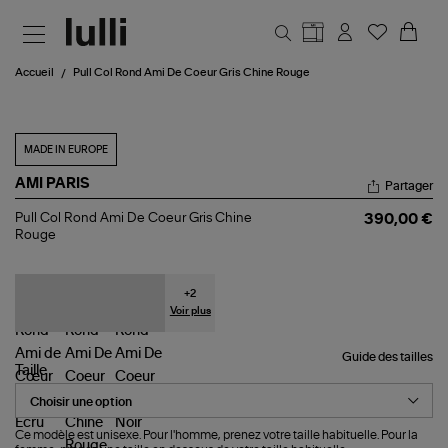
Aller au contenu principal
Accueil
Pull Col Rond Ami De Coeur Gris Chine Rouge
MADE IN EUROPE
AMI PARIS
Partager
Pull
Pull Col Rond Ami De Coeur Gris Chine
390,00 €
Col
Rouge
Rond
Ami
De
Coeur
+
2
Gris
Voir plus
Chine
Rouge
Guide des tailles
Taille
Ce modèle est unisexe. Pour l'homme, prenez votre taille habituelle. Pour la