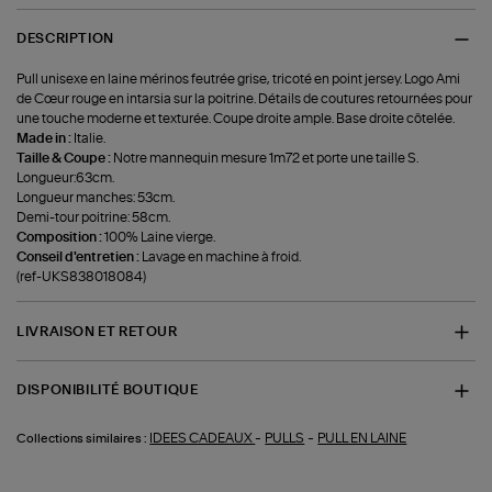
DESCRIPTION
Pull unisexe en laine mérinos feutrée grise, tricoté en point jersey. Logo Ami
de Cœur rouge en intarsia sur la poitrine. Détails de coutures retournées pour
une touche moderne et texturée. Coupe droite ample. Base droite côtelée.
Made in :
Italie.
Taille & Coupe :
Notre mannequin mesure 1m72 et porte une taille S.
Longueur:63cm.
Longueur manches: 53cm.
Demi-tour poitrine: 58cm.
Composition :
100% Laine vierge.
Conseil d'entretien :
Lavage en machine à froid.
(ref-UKS838018084)
LIVRAISON ET RETOUR
DISPONIBILITÉ BOUTIQUE
-
-
IDEES CADEAUX
PULLS
PULL EN LAINE
Collections similaires :