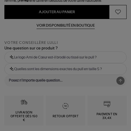
femme, prenez une taille en dessous de votre taille habituelle.
AJOUTER AU PANIER
VOIR DISPONIBILITÉ EN BOUTIQUE
VOTRE CONSEILLÈRE LULLI
Une question sur ce produit ?
Le logo Ami de Cœur est-il brodé ou tissé sur le pull ?
Quelles sont les dimensions exactes du pull en taille S ?
LIVRAISON
PAIEMENT EN
OFFERTE DÈS 150
RETOUR OFFERT
3X,4X
€