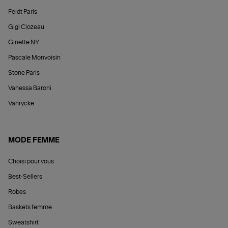
Feidt Paris
Gigi Clozeau
Ginette NY
Pascale Monvoisin
Stone Paris
Vanessa Baroni
Vanrycke
MODE FEMME
Choisi pour vous
Best-Sellers
Robes
Baskets femme
Sweatshirt